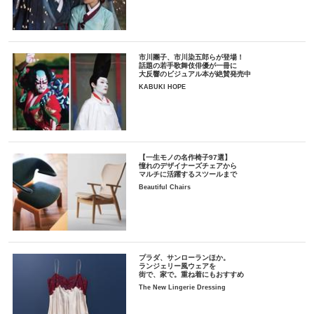
市川團子、市川染五郎らが登場！
話題の若手歌舞伎俳優が一冊に
大反響のビジュアル本が絶賛発売中
KABUKI HOPE
【一生モノの名作椅子97選】
憧れのデザイナーズチェアから
マルチに活躍するスツールまで
Beautiful Chairs
プラダ、サンローランほか。
ランジェリー風ウェアを
街で、家で。重ね着にもおすすめ
The New Lingerie Dressing