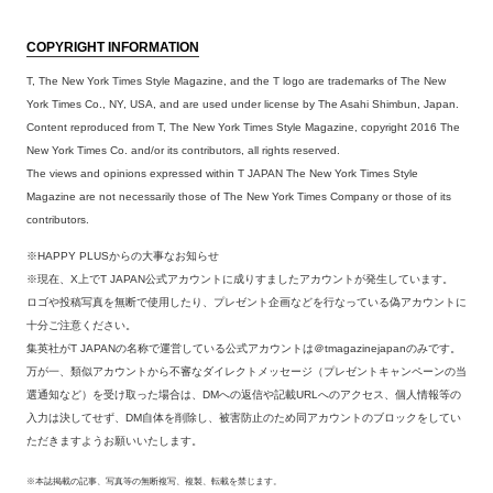
COPYRIGHT INFORMATION
T, The New York Times Style Magazine, and the T logo are trademarks of The New
York Times Co., NY, USA, and are used under license by The Asahi Shimbun, Japan.
Content reproduced from T, The New York Times Style Magazine, copyright 2016 The
New York Times Co. and/or its contributors, all rights reserved.
The views and opinions expressed within T JAPAN The New York Times Style
Magazine are not necessarily those of The New York Times Company or those of its
contributors.
※HAPPY PLUSからの大事なお知らせ
※現在、X上でT JAPAN公式アカウントに成りすましたアカウントが発生しています。
ロゴや投稿写真を無断で使用したり、プレゼント企画などを行なっている偽アカウントに
十分ご注意ください。
集英社がT JAPANの名称で運営している公式アカウントは＠tmagazinejapanのみです。
万が一、類似アカウントから不審なダイレクトメッセージ（プレゼントキャンペーンの当
選通知など）を受け取った場合は、DMへの返信や記載URLへのアクセス、個人情報等の
入力は決してせず、DM自体を削除し、被害防止のため同アカウントのブロックをしてい
ただきますようお願いいたします。
※本誌掲載の記事、写真等の無断複写、複製、転載を禁じます。