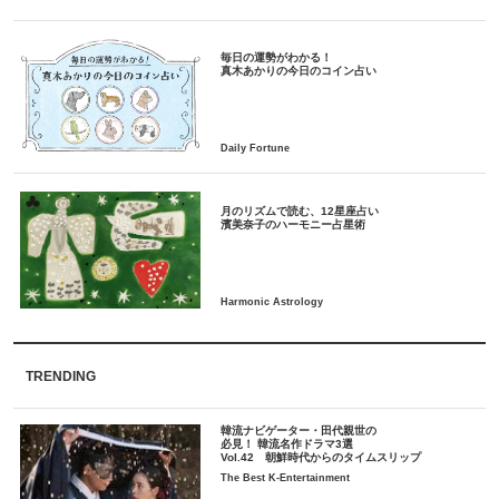
毎日の運勢がわかる！
月のリズムで読む、12星座占い
TRENDING
韓流ナビゲーター・田代親世の
必見！ 韓流名作ドラマ3選
Vol.42 朝鮮時代からのタイムスリップ
The Best K-Entertainment