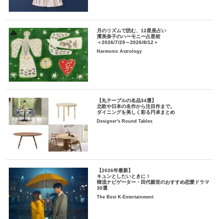
月のリズムで読む、12星座占い
濱美奈子のハーモニー占星術
＜2026/7/29～2026/8/12＞
Harmonic Astrology
【丸テーブルの名品34選】
北欧や日本の名作から注目作まで。
ダイニングを美しく彩る円卓まとめ
Designer's Round Tables
【2026年最新】
キュンとしたいときに！
韓流ナビゲーター・田代親世のおすすめ恋愛ドラマ
30選
The Best K-Entertainment