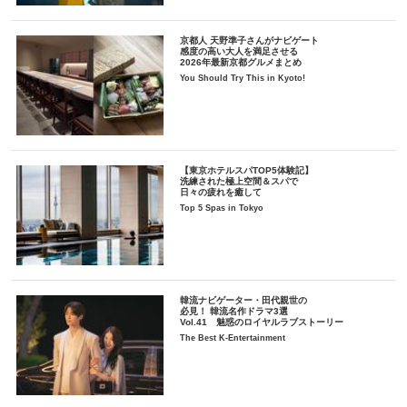
京都人 天野準子さんがナビゲート
感度の高い大人を満足させる
2026年最新京都グルメまとめ
You Should Try This in Kyoto!
【東京ホテルスパTOP5体験記】
洗練された極上空間＆スパで
日々の疲れを癒して
Top 5 Spas in Tokyo
韓流ナビゲーター・田代親世の
必見！ 韓流名作ドラマ3選
Vol.41 魅惑のロイヤルラブストーリー
The Best K-Entertainment