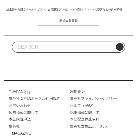
編集部から届くメールマガジン、会員限定プレゼントや特別イベントへの応募など特典が満載
新規会員登録
T JAPANとは
利用規約
集英社女性誌ポータル利用規約
集英社プライバシーポリシー
お問い合わせ
ヘルプ（FAQ）
広告掲載に関して
記事掲載に関して
本誌購読申込
本誌配送停止依頼
集英社
集英社女性誌ポータル
T MAGAZINE