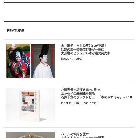
FEATURE
市川團子、市川染五郎らが登場！
話題の若手歌舞伎俳優が一冊に
大反響のビジュアル本が絶賛発売中
KABUKI HOPE
小津夜景と堀江敏幸の2冊で
エッセイの醍醐味を知る
石井千湖のブックレビュー「本のみずうみ」vol.18
What Will You Read Next ?
パールの常識を覆す
ミキモトとクロムハーツの新章