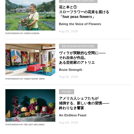
DESIGN&INTERIORS
花と本と①
スローフラワーの花束を届ける
「four peas flowers」
Being the Voice of Flowers
Aug 05, 2026
PHOTOGRAPH BY NORIO KIDERA
DESIGN&INTERIORS
ヴィラが実験的な空間に――
それ自体が作品。
ある芸術家のアトリエ
Brute Strength
Aug 04, 2026
PHOTOGRAPH BY INGER MARIE GRINI
FOOD
アメリカ人シェフたちが
傾倒する、新しい食の習慣――
終わりなき饗宴
An Endless Feast
Aug 03, 2026
PHOTOGRAPH BY MELODY MELAMED