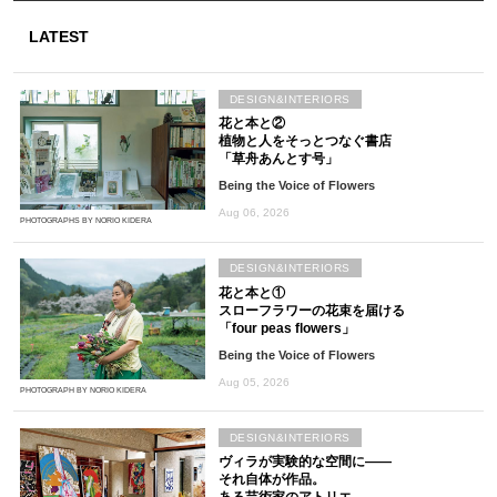
LATEST
DESIGN&INTERIORS
花と本と②
植物と人をそっとつなぐ書店
「草舟あんとす号」
Being the Voice of Flowers
Aug 06, 2026
PHOTOGRAPHS BY NORIO KIDERA
DESIGN&INTERIORS
花と本と①
スローフラワーの花束を届ける
「four peas flowers」
Being the Voice of Flowers
Aug 05, 2026
PHOTOGRAPH BY NORIO KIDERA
DESIGN&INTERIORS
ヴィラが実験的な空間に――
それ自体が作品。