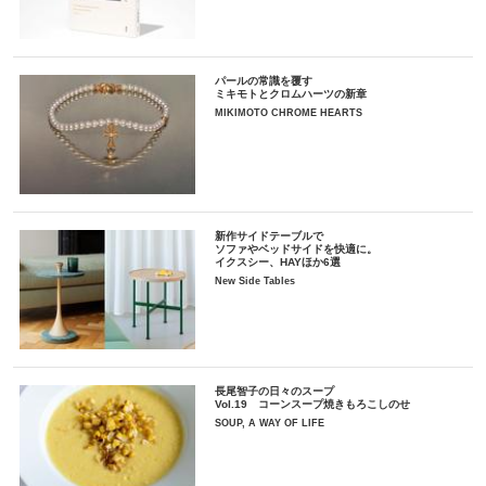
パールの常識を覆す
ミキモトとクロムハーツの新章
MIKIMOTO CHROME HEARTS
新作サイドテーブルで
ソファやベッドサイドを快適に。
イクスシー、HAYほか6選
New Side Tables
長尾智子の日々のスープ
Vol.19 コーンスープ焼きもろこしのせ
SOUP, A WAY OF LIFE