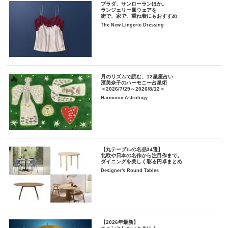
プラダ、サンローランほか。
ランジェリー風ウェアを
街で、家で。重ね着にもおすすめ
The New Lingerie Dressing
月のリズムで読む、12星座占い
濱美奈子のハーモニー占星術
＜2026/7/29～2026/8/12＞
Harmonic Astrology
【丸テーブルの名品34選】
北欧や日本の名作から注目作まで。
ダイニングを美しく彩る円卓まとめ
Designer's Round Tables
【2026年最新】