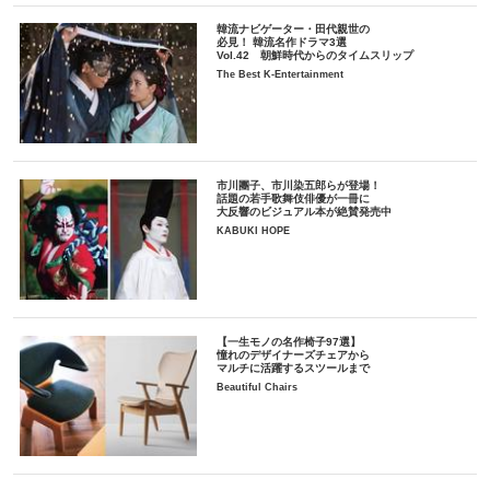
韓流ナビゲーター・田代親世の
必見！ 韓流名作ドラマ3選
Vol.42 朝鮮時代からのタイムスリップ
The Best K-Entertainment
市川團子、市川染五郎らが登場！
話題の若手歌舞伎俳優が一冊に
大反響のビジュアル本が絶賛発売中
KABUKI HOPE
【一生モノの名作椅子97選】
憧れのデザイナーズチェアから
マルチに活躍するスツールまで
Beautiful Chairs