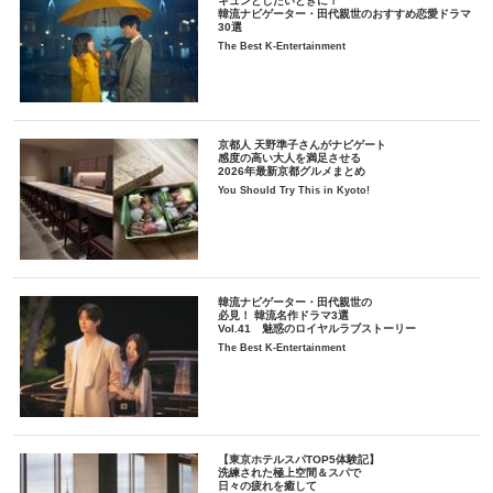
キュンとしたいときに！
韓流ナビゲーター・田代親世のおすすめ恋愛ドラマ
30選
The Best K-Entertainment
京都人 天野準子さんがナビゲート
感度の高い大人を満足させる
2026年最新京都グルメまとめ
You Should Try This in Kyoto!
韓流ナビゲーター・田代親世の
必見！ 韓流名作ドラマ3選
Vol.41 魅惑のロイヤルラブストーリー
The Best K-Entertainment
【東京ホテルスパTOP5体験記】
洗練された極上空間＆スパで
日々の疲れを癒して