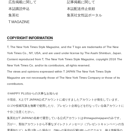
広告掲載に関して
記事掲載に関して
本誌購読申込
本誌配送停止依頼
集英社
集英社女性誌ポータル
T MAGAZINE
COPYRIGHT INFORMATION
T, The New York Times Style Magazine, and the T logo are trademarks of The New
York Times Co., NY, USA, and are used under license by The Asahi Shimbun, Japan.
Content reproduced from T, The New York Times Style Magazine, copyright 2016 The
New York Times Co. and/or its contributors, all rights reserved.
The views and opinions expressed within T JAPAN The New York Times Style
Magazine are not necessarily those of The New York Times Company or those of its
contributors.
※HAPPY PLUSからの大事なお知らせ
※現在、X上でT JAPAN公式アカウントに成りすましたアカウントが発生しています。
ロゴや投稿写真を無断で使用したり、プレゼント企画などを行なっている偽アカウントに
十分ご注意ください。
集英社がT JAPANの名称で運営している公式アカウントは＠tmagazinejapanのみです。
万が一、類似アカウントから不審なダイレクトメッセージ（プレゼントキャンペーンの当
選通知など）を受け取った場合は、DMへの返信や記載URLへのアクセス、個人情報等の