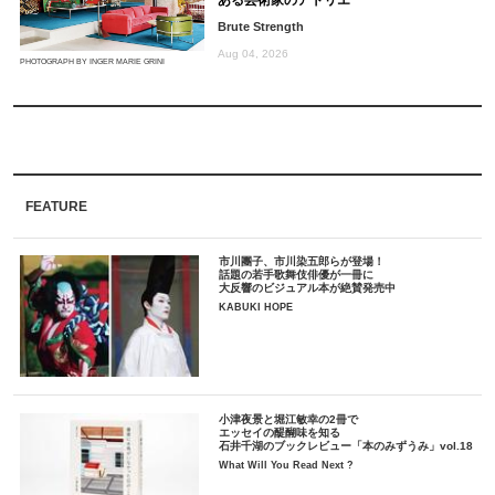
ある芸術家のアトリエ
Brute Strength
Aug 04, 2026
PHOTOGRAPH BY INGER MARIE GRINI
FEATURE
市川團子、市川染五郎らが登場！
話題の若手歌舞伎俳優が一冊に
大反響のビジュアル本が絶賛発売中
KABUKI HOPE
小津夜景と堀江敏幸の2冊で
エッセイの醍醐味を知る
石井千湖のブックレビュー「本のみずうみ」vol.18
What Will You Read Next ?