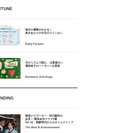
RTUNE
毎日の運勢がわかる！
月のリズムで読む、12星座占い
ENDING
韓流ナビゲーター・田代親世の
必見！ 韓流名作ドラマ3選
Vol.42 朝鮮時代からのタイムスリップ
The Best K-Entertainment