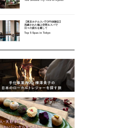
You Should Try This in Kyoto!
【東京ホテルスパTOP5体験記】
洗練された極上空間＆スパで
日々の疲れを癒して
Top 5 Spas in Tokyo