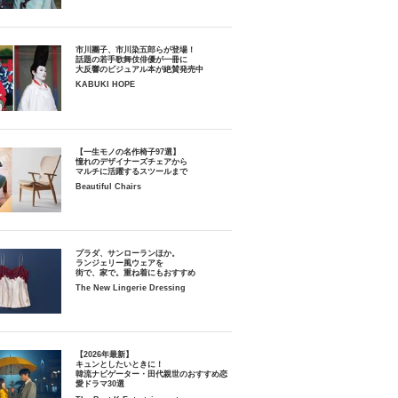
市川團子、市川染五郎らが登場！
話題の若手歌舞伎俳優が一冊に
大反響のビジュアル本が絶賛発売中
KABUKI HOPE
【一生モノの名作椅子97選】
憧れのデザイナーズチェアから
マルチに活躍するスツールまで
Beautiful Chairs
プラダ、サンローランほか。
ランジェリー風ウェアを
街で、家で。重ね着にもおすすめ
The New Lingerie Dressing
【2026年最新】
キュンとしたいときに！
韓流ナビゲーター・田代親世のおすすめ恋
愛ドラマ30選