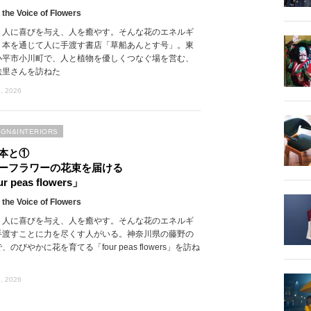
 the Voice of Flowers
、人に喜びを与え、人を癒やす。そんな花のエネルギ
、本を通じて人に手渡す書店「草船あんとす号」。東
小平市小川町で、人と植物を優しくつなぐ場を営む、
絵里さんを訪ねた
, 2026
IGN&INTERIORS
本と①
ーフラワーの花束を届ける
r peas flowers」
 the Voice of Flowers
、人に喜びを与え、人を癒やす。そんな花のエネルギ
手渡すことに力を尽くす人がいる。神奈川県の藤野の
、のびやかに花を育てる「four peas flowers」を訪ね
, 2026