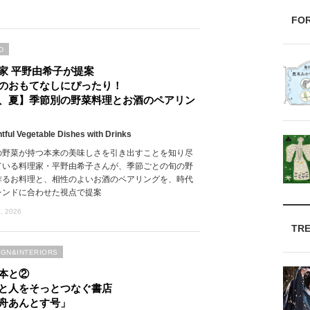
FO
D
家 平野由希子が提案
のおもてなしにぴったり！
、夏】季節別の野菜料理とお酒のペアリン
htful Vegetable Dishes with Drinks
の野菜が持つ本来の美味しさを引き出すことを知り尽
ている料理家・平野由希子さんが、季節ごとの旬の野
作るお料理と、相性のよいお酒のペアリングを、時代
レンドに合わせた視点で提案
, 2026
TR
IGN&INTERIORS
本と②
と人をそっとつなぐ書店
舟あんとす号」