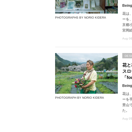
Being
花は
PHOTOGRAPHS BY NORIO KIDERA
ーを
京都
宮岡
Aug 06
DES
花と
スロ
「fou
Being
花は
PHOTOGRAPH BY NORIO KIDERA
ーを
里山で
た。
Aug 05