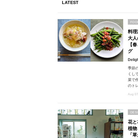
LATEST
FOO
料理
大人
【春
グ
Delig
季節
くし
菜で
のト
Aug 07
DES
花と
植物
「草