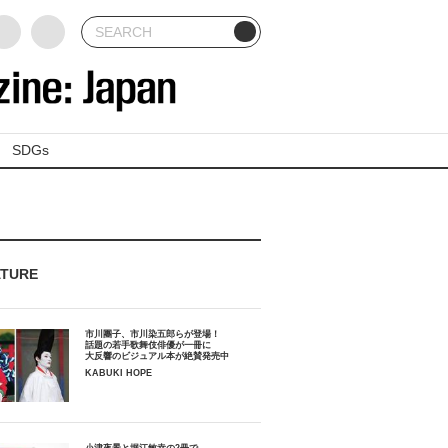
SDGs
ATURE
市川團子、市川染五郎らが登場！
話題の若手歌舞伎俳優が一冊に
大反響のビジュアル本が絶賛発売中
KABUKI HOPE