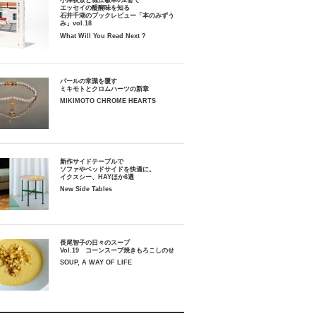
小津夜景と堀江敏幸の2冊で
エッセイの醍醐味を知る
石井千湖のブックレビュー「本のみずう
み」vol.18
What Will You Read Next ?
パールの常識を覆す
ミキモトとクロムハーツの新章
MIKIMOTO CHROME HEARTS
新作サイドテーブルで
ソファやベッドサイドを快適に。
イクスシー、HAYほか6選
New Side Tables
長尾智子の日々のスープ
Vol.19 コーンスープ焼きもろこしのせ
SOUP, A WAY OF LIFE