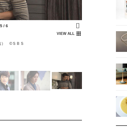
右） ©ＳＢＳ