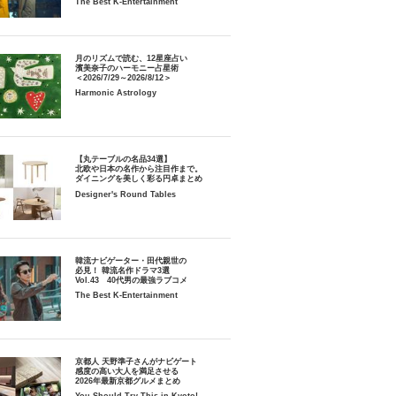
The Best K-Entertainment
月のリズムで読む、12星座占い
濱美奈子のハーモニー占星術
＜2026/7/29～2026/8/12＞
Harmonic Astrology
【丸テーブルの名品34選】
北欧や日本の名作から注目作まで。
ダイニングを美しく彩る円卓まとめ
Designer's Round Tables
韓流ナビゲーター・田代親世の
必見！ 韓流名作ドラマ3選
Vol.43 40代男の最強ラブコメ
The Best K-Entertainment
京都人 天野準子さんがナビゲート
感度の高い大人を満足させる
2026年最新京都グルメまとめ