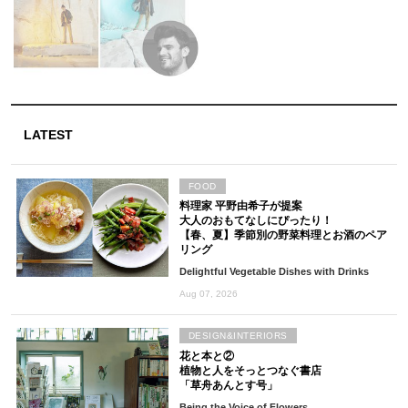
LATEST
FOOD
料理家 平野由希子が提案
大人のおもてなしにぴったり！
【春、夏】季節別の野菜料理とお酒のペア
リング
Delightful Vegetable Dishes with Drinks
Aug 07, 2026
DESIGN&INTERIORS
花と本と②
植物と人をそっとつなぐ書店
「草舟あんとす号」
Being the Voice of Flowers