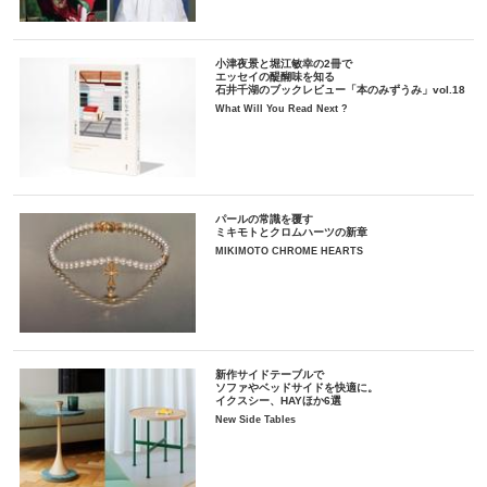
小津夜景と堀江敏幸の2冊で
エッセイの醍醐味を知る
石井千湖のブックレビュー「本のみずうみ」vol.18
What Will You Read Next ?
パールの常識を覆す
ミキモトとクロムハーツの新章
MIKIMOTO CHROME HEARTS
新作サイドテーブルで
ソファやベッドサイドを快適に。
イクスシー、HAYほか6選
New Side Tables