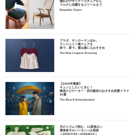
憧れのデザイナーズチェアから
マルチに活躍するスツールまで
Beautiful Chairs
プラダ、サンローランほか。
ランジェリー風ウェアを
街で、家で。重ね着にもおすすめ
The New Lingerie Dressing
【2026年最新】
キュンとしたいときに！
韓流ナビゲーター・田代親世のおすすめ恋愛ドラマ
30選
The Best K-Entertainment
月のリズムで読む、12星座占い
濱美奈子のハーモニー占星術
＜2026/7/29～2026/8/12＞