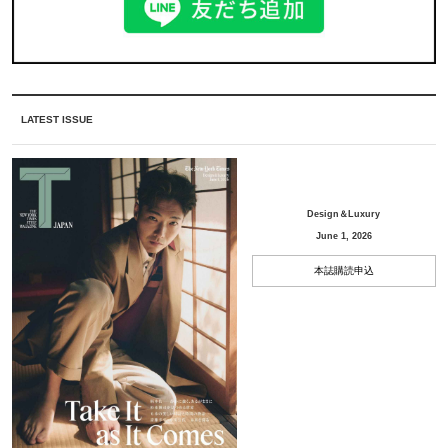
LATEST ISSUE
Design＆Luxury
June 1, 2026
本誌購読申込