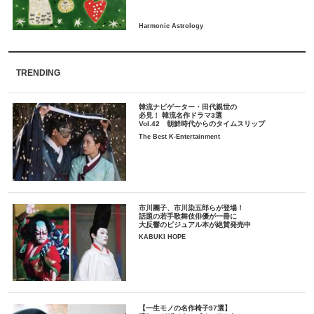
TRENDING
韓流ナビゲーター・田代親世の
必見！ 韓流名作ドラマ3選
Vol.42 朝鮮時代からのタイムスリップ
The Best K-Entertainment
市川團子、市川染五郎らが登場！
話題の若手歌舞伎俳優が一冊に
大反響のビジュアル本が絶賛発売中
KABUKI HOPE
【一生モノの名作椅子97選】