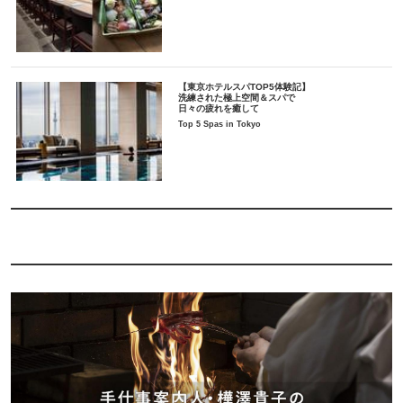
【東京ホテルスパTOP5体験記】
洗練された極上空間＆スパで
日々の疲れを癒して
Top 5 Spas in Tokyo