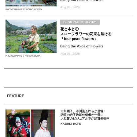
Aug 06, 2026
PHOTOGRAPHS BY NORIO KIDERA
DESIGN&INTERIORS
花と本と①
スローフラワーの花束を届ける
「four peas flowers」
Being the Voice of Flowers
Aug 05, 2026
PHOTOGRAPH BY NORIO KIDERA
FEATURE
市川團子、市川染五郎らが登場！
話題の若手歌舞伎俳優が一冊に
大反響のビジュアル本が絶賛発売中
KABUKI HOPE