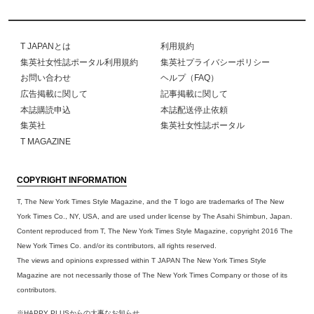
T JAPANとは
利用規約
集英社女性誌ポータル利用規約
集英社プライバシーポリシー
お問い合わせ
ヘルプ（FAQ）
広告掲載に関して
記事掲載に関して
本誌購読申込
本誌配送停止依頼
集英社
集英社女性誌ポータル
T MAGAZINE
COPYRIGHT INFORMATION
T, The New York Times Style Magazine, and the T logo are trademarks of The New
York Times Co., NY, USA, and are used under license by The Asahi Shimbun, Japan.
Content reproduced from T, The New York Times Style Magazine, copyright 2016 The
New York Times Co. and/or its contributors, all rights reserved.
The views and opinions expressed within T JAPAN The New York Times Style
Magazine are not necessarily those of The New York Times Company or those of its
contributors.
※HAPPY PLUSからの大事なお知らせ