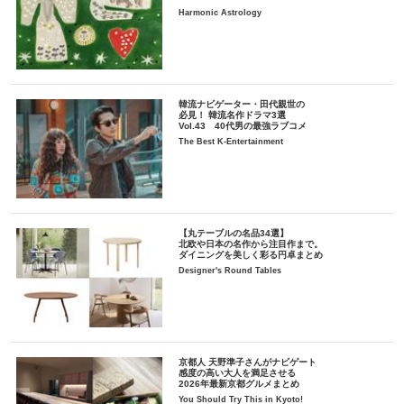
Harmonic Astrology
韓流ナビゲーター・田代親世の
必見！ 韓流名作ドラマ3選
Vol.43 40代男の最強ラブコメ
The Best K-Entertainment
【丸テーブルの名品34選】
北欧や日本の名作から注目作まで。
ダイニングを美しく彩る円卓まとめ
Designer's Round Tables
京都人 天野準子さんがナビゲート
感度の高い大人を満足させる
2026年最新京都グルメまとめ
You Should Try This in Kyoto!