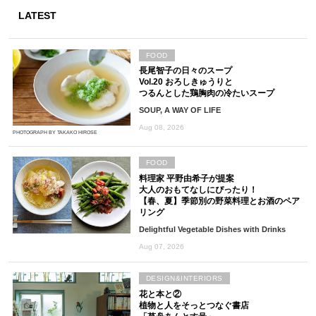
LATEST
FOOD
長尾智子の日々のスープ
Vol.20 おろしきゅうりと
つるんとした鶏胸肉の冷たいスープ
SOUP, A WAY OF LIFE
Aug 08, 2026
PHOTOGRAPH BY TAKAKO HIROSE
FOOD
料理家 平野由希子が提案
大人のおもてなしにぴったり！
【春、夏】季節別の野菜料理とお酒のペア
リング
Delightful Vegetable Dishes with Drinks
Aug 07, 2026
DESIGN&INTERIORS
花と本と②
植物と人をそっとつなぐ書店