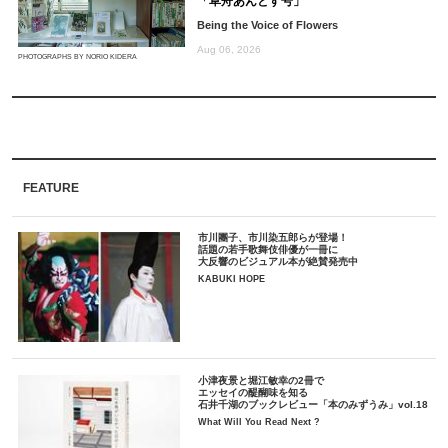
「草舟あんとす号」
Being the Voice of Flowers
Aug 06, 2026
PHOTOGRAPHS BY NORIO KIDERA
FEATURE
市川團子、市川染五郎らが登場！
話題の若手歌舞伎俳優が一冊に
大反響のビジュアル本が絶賛発売中
KABUKI HOPE
小津夜景と堀江敏幸の2冊で
エッセイの醍醐味を知る
石井千湖のブックレビュー「本のみずうみ」vol.18
What Will You Read Next ?