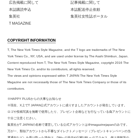
広告掲載に関して
記事掲載に関して
本誌購読申込
本誌配送停止依頼
集英社
集英社女性誌ポータル
T MAGAZINE
COPYRIGHT INFORMATION
T, The New York Times Style Magazine, and the T logo are trademarks of The New
York Times Co., NY, USA, and are used under license by The Asahi Shimbun, Japan.
Content reproduced from T, The New York Times Style Magazine, copyright 2016 The
New York Times Co. and/or its contributors, all rights reserved.
The views and opinions expressed within T JAPAN The New York Times Style
Magazine are not necessarily those of The New York Times Company or those of its
contributors.
※HAPPY PLUSからの大事なお知らせ
※現在、X上でT JAPAN公式アカウントに成りすましたアカウントが発生しています。
ロゴや投稿写真を無断で使用したり、プレゼント企画などを行なっている偽アカウントに
十分ご注意ください。
集英社がT JAPANの名称で運営している公式アカウントは＠tmagazinejapanのみです。
万が一、類似アカウントから不審なダイレクトメッセージ（プレゼントキャンペーンの当
選通知など）を受け取った場合は、DMへの返信や記載URLへのアクセス、個人情報等の