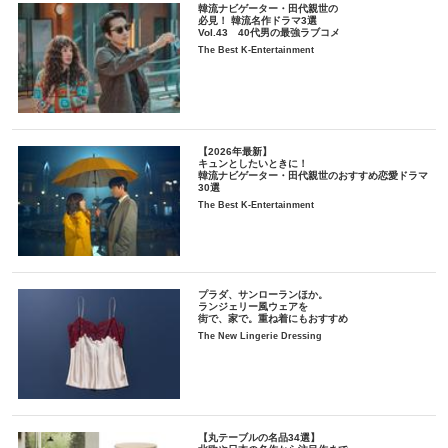
韓流ナビゲーター・田代親世の
必見！ 韓流名作ドラマ3選
Vol.43 40代男の最強ラブコメ
The Best K-Entertainment
【2026年最新】
キュンとしたいときに！
韓流ナビゲーター・田代親世のおすすめ恋愛ドラマ
30選
The Best K-Entertainment
プラダ、サンローランほか。
ランジェリー風ウェアを
街で、家で。重ね着にもおすすめ
The New Lingerie Dressing
【丸テーブルの名品34選】