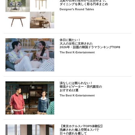
北欧や日本の名作から注目作まで。
ダイニングを美しく彩る円卓まとめ
Designer's Round Tables
休日に観たい！
大人の女性に支持された
2026年・話題の韓国ドラマランキングTOP8
The Best K-Entertainment
涙なしには観られない！
韓流ナビゲーター・田代親世の
おすすめ12選
The Best K-Entertainment
【東京ホテルスパTOP5体験記】
洗練された極上空間＆スパで
日々の疲れを癒して