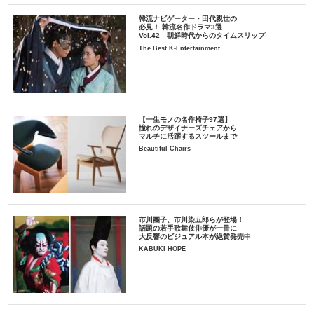
韓流ナビゲーター・田代親世の
必見！ 韓流名作ドラマ3選
Vol.42 朝鮮時代からのタイムスリップ
The Best K-Entertainment
【一生モノの名作椅子97選】
憧れのデザイナーズチェアから
マルチに活躍するスツールまで
Beautiful Chairs
市川團子、市川染五郎らが登場！
話題の若手歌舞伎俳優が一冊に
大反響のビジュアル本が絶賛発売中
KABUKI HOPE