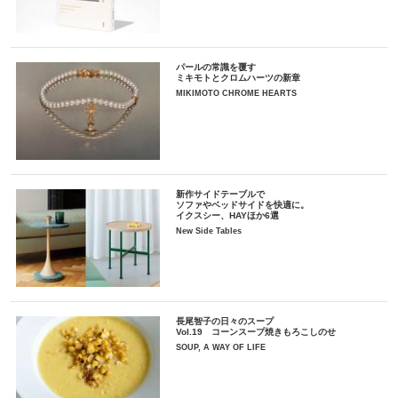
パールの常識を覆す
ミキモトとクロムハーツの新章
MIKIMOTO CHROME HEARTS
新作サイドテーブルで
ソファやベッドサイドを快適に。
イクスシー、HAYほか6選
New Side Tables
長尾智子の日々のスープ
Vol.19 コーンスープ焼きもろこしのせ
SOUP, A WAY OF LIFE