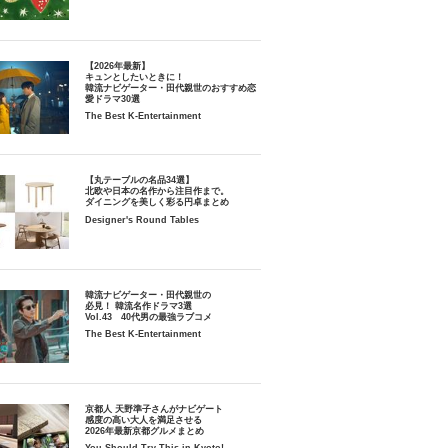
【2026年最新】
キュンとしたいときに！
韓流ナビゲーター・田代親世のおすすめ恋
愛ドラマ30選
The Best K-Entertainment
【丸テーブルの名品34選】
北欧や日本の名作から注目作まで。
ダイニングを美しく彩る円卓まとめ
Designer's Round Tables
韓流ナビゲーター・田代親世の
必見！ 韓流名作ドラマ3選
Vol.43 40代男の最強ラブコメ
The Best K-Entertainment
京都人 天野準子さんがナビゲート
感度の高い大人を満足させる
2026年最新京都グルメまとめ