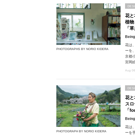
DES
花と
植物
「草
Being
花は
PHOTOGRAPHS BY NORIO KIDERA
ーを
京都
宮岡
Aug 06
DES
花と
スロ
「fou
Being
花は
PHOTOGRAPH BY NORIO KIDERA
ーを