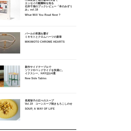
小津夜景と堀江敏幸の2冊で
エッセイの醍醐味を知る
石井千湖のブックレビュー「本のみずう
み」vol.18
What Will You Read Next ?
パールの常識を覆す
ミキモトとクロムハーツの新章
MIKIMOTO CHROME HEARTS
新作サイドテーブルで
ソファやベッドサイドを快適に。
イクスシー、HAYほか6選
New Side Tables
長尾智子の日々のスープ
Vol.19 コーンスープ焼きもろこしのせ
SOUP, A WAY OF LIFE