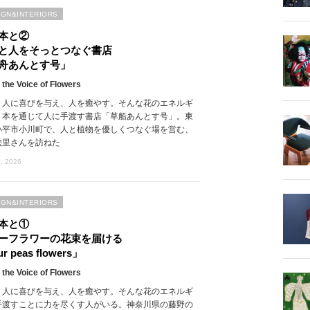
IGN&INTERIORS
本と②
と人をそっとつなぐ書店
舟あんとす号」
 the Voice of Flowers
、人に喜びを与え、人を癒やす。そんな花のエネルギ
、本を通じて人に手渡す書店「草船あんとす号」。東
小平市小川町で、人と植物を優しくつなぐ場を営む、
絵里さんを訪ねた
, 2026
IGN&INTERIORS
本と①
ーフラワーの花束を届ける
r peas flowers」
 the Voice of Flowers
、人に喜びを与え、人を癒やす。そんな花のエネルギ
手渡すことに力を尽くす人がいる。神奈川県の藤野の