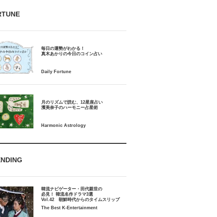
RTUNE
毎日の運勢がわかる！
月のリズムで読む、12星座占い
ENDING
韓流ナビゲーター・田代親世の
必見！ 韓流名作ドラマ3選
Vol.42 朝鮮時代からのタイムスリップ
The Best K-Entertainment