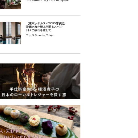
You Should Try This in Kyoto!
【東京ホテルスパTOP5体験記】
洗練された極上空間＆スパで
日々の疲れを癒して
Top 5 Spas in Tokyo