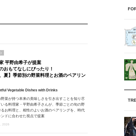
FO
D
家 平野由希子が提案
のおもてなしにぴったり！
、夏】季節別の野菜料理とお酒のペアリン
htful Vegetable Dishes with Drinks
の野菜が持つ本来の美味しさを引き出すことを知り尽
TR
ている料理家・平野由希子さんが、季節ごとの旬の野
作るお料理と、相性のよいお酒のペアリングを、時代
レンドに合わせた視点で提案
, 2026