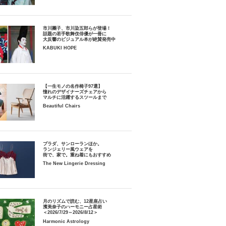
市川團子、市川染五郎らが登場！
話題の若手歌舞伎俳優が一冊に
大反響のビジュアル本が絶賛発売中
KABUKI HOPE
【一生モノの名作椅子97選】
憧れのデザイナーズチェアから
マルチに活躍するスツールまで
Beautiful Chairs
プラダ、サンローランほか。
ランジェリー風ウェアを
街で、家で。重ね着にもおすすめ
The New Lingerie Dressing
月のリズムで読む、12星座占い
濱美奈子のハーモニー占星術
＜2026/7/29～2026/8/12＞
Harmonic Astrology