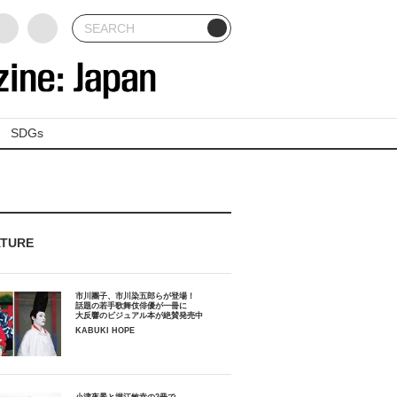
SDGs
ATURE
市川團子、市川染五郎らが登場！
話題の若手歌舞伎俳優が一冊に
大反響のビジュアル本が絶賛発売中
KABUKI HOPE