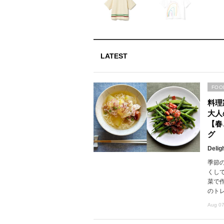
LATEST
FOO
料理
大人
【春
グ
Delig
季節
くし
菜で
のト
Aug 07