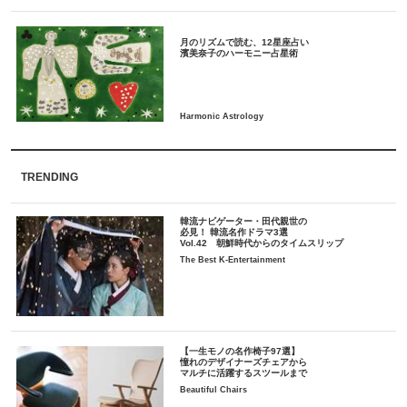
月のリズムで読む、12星座占い
TRENDING
韓流ナビゲーター・田代親世の
必見！ 韓流名作ドラマ3選
Vol.42 朝鮮時代からのタイムスリップ
The Best K-Entertainment
【一生モノの名作椅子97選】
憧れのデザイナーズチェアから
マルチに活躍するスツールまで
Beautiful Chairs