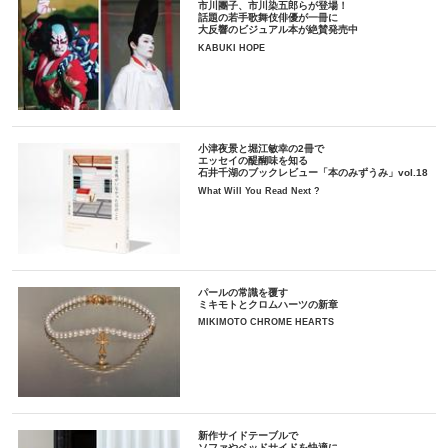
市川團子、市川染五郎らが登場！
話題の若手歌舞伎俳優が一冊に
大反響のビジュアル本が絶賛発売中
KABUKI HOPE
小津夜景と堀江敏幸の2冊で
エッセイの醍醐味を知る
石井千湖のブックレビュー「本のみずうみ」vol.18
What Will You Read Next ?
パールの常識を覆す
ミキモトとクロムハーツの新章
MIKIMOTO CHROME HEARTS
新作サイドテーブルで
ソファやベッドサイドを快適に。