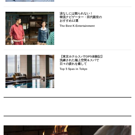
涙なしには観られない！
韓流ナビゲーター・田代親世の
おすすめ12選
The Best K-Entertainment
【東京ホテルスパTOP5体験記】
洗練された極上空間＆スパで
日々の疲れを癒して
Top 5 Spas in Tokyo