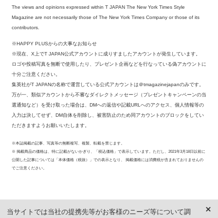
The views and opinions expressed within T JAPAN The New York Times Style
Magazine are not necessarily those of The New York Times Company or those of its
contributors.
※HAPPY PLUSからの大事なお知らせ
※現在、X上でT JAPAN公式アカウントに成りすましたアカウントが発生しています。
ロゴや投稿写真を無断で使用したり、プレゼント企画などを行なっている偽アカウントに
十分ご注意ください。
集英社がT JAPANの名称で運営している公式アカウントは＠tmagazinejapanのみです。
万が一、類似アカウントから不審なダイレクトメッセージ（プレゼントキャンペーンの当
選通知など）を受け取った場合は、DMへの返信や記載URLへのアクセス、個人情報等の
入力は決してせず、DM自体を削除し、被害防止のため同アカウントのブロックをしてい
ただきますようお願いいたします。
※本誌掲載の記事、写真等の無断複写、複製、転載を禁じます。
※ 掲載商品の価格は、特に記載がないかぎり、「税込価格」で表示しています。ただし、2021年3月18日以前に
公開した記事については「本体価格（税抜）」での表示となり、 掲載価格には消費税が含まれておりませんの
でご注意ください。
当サイトでは当社の提携先等がお客様のニーズ等について調