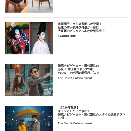
市川團子、市川染五郎らが登場！
話題の若手歌舞伎俳優が一冊に
大反響のビジュアル本が絶賛発売中
KABUKI HOPE
韓流ナビゲーター・田代親世の
必見！ 韓流名作ドラマ3選
Vol.43 40代男の最強ラブコメ
The Best K-Entertainment
【2026年最新】
キュンとしたいときに！
韓流ナビゲーター・田代親世のおすすめ恋愛ドラマ
30選
The Best K-Entertainment