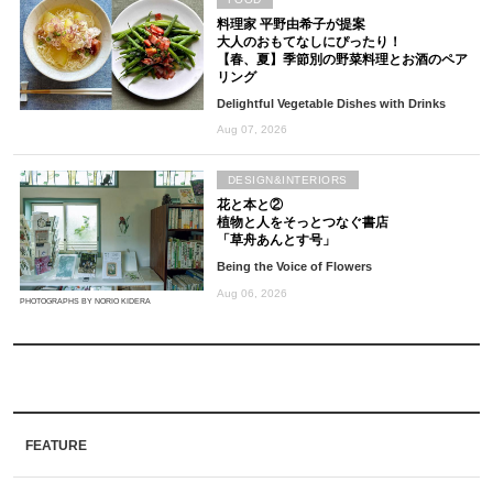
料理家 平野由希子が提案
大人のおもてなしにぴったり！
【春、夏】季節別の野菜料理とお酒のペア
リング
Delightful Vegetable Dishes with Drinks
Aug 07, 2026
DESIGN&INTERIORS
花と本と②
植物と人をそっとつなぐ書店
「草舟あんとす号」
Being the Voice of Flowers
Aug 06, 2026
PHOTOGRAPHS BY NORIO KIDERA
FEATURE