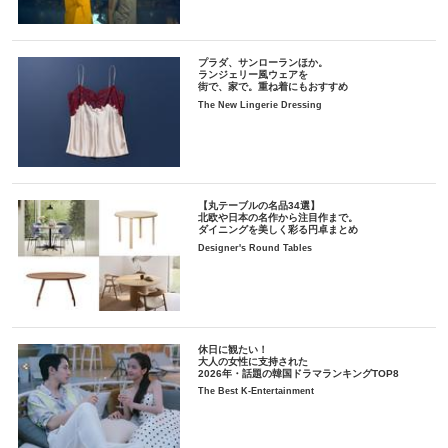
プラダ、サンローランほか。
ランジェリー風ウェアを
街で、家で。重ね着にもおすすめ
The New Lingerie Dressing
【丸テーブルの名品34選】
北欧や日本の名作から注目作まで。
ダイニングを美しく彩る円卓まとめ
Designer's Round Tables
休日に観たい！
大人の女性に支持された
2026年・話題の韓国ドラマランキングTOP8
The Best K-Entertainment