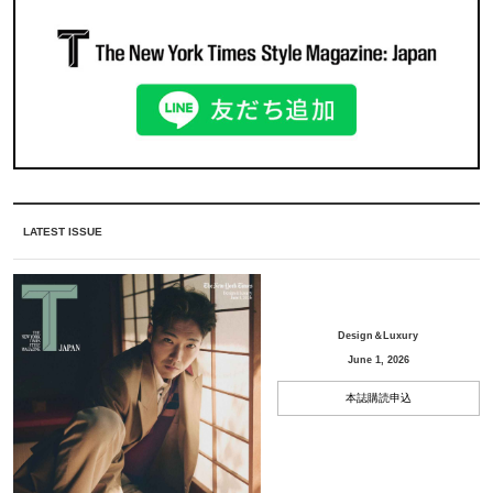
LATEST ISSUE
Design＆Luxury
June 1, 2026
本誌購読申込