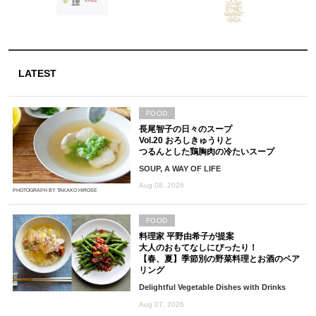
LATEST
FOOD
長尾智子の日々のスープ
Vol.20 おろしきゅうりと
つるんとした鶏胸肉の冷たいスープ
SOUP, A WAY OF LIFE
Aug 08, 2026
PHOTOGRAPH BY TAKAKO HIROSE
FOOD
料理家 平野由希子が提案
大人のおもてなしにぴったり！
【春、夏】季節別の野菜料理とお酒のペア
リング
Delightful Vegetable Dishes with Drinks
Aug 07, 2026