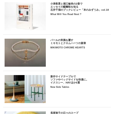
小津夜景と堀江敏幸の2冊で
エッセイの醍醐味を知る
石井千湖のブックレビュー「本のみずうみ」vol.18
What Will You Read Next ?
パールの常識を覆す
ミキモトとクロムハーツの新章
MIKIMOTO CHROME HEARTS
新作サイドテーブルで
ソファやベッドサイドを快適に。
イクスシー、HAYほか6選
New Side Tables
長尾智子の日々のスープ