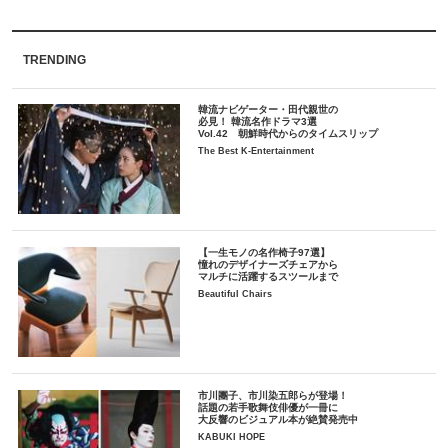
TRENDING
韓流ナビゲーター・田代親世の
必見！ 韓流名作ドラマ3選
Vol.42 朝鮮時代からのタイムスリップ
The Best K-Entertainment
【一生モノの名作椅子97選】
憧れのデザイナーズチェアから
マルチに活躍するスツールまで
Beautiful Chairs
市川團子、市川染五郎らが登場！
話題の若手歌舞伎俳優が一冊に
大反響のビジュアル本が絶賛発売中
KABUKI HOPE