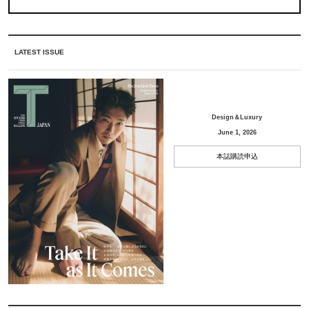
LATEST ISSUE
Design＆Luxury
June 1, 2026
本誌購読申込