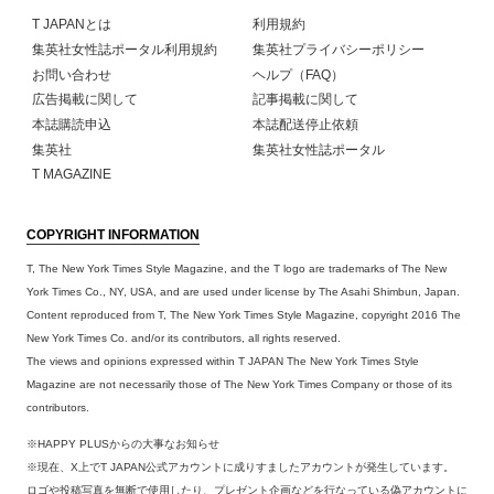
T JAPANとは
利用規約
集英社女性誌ポータル利用規約
集英社プライバシーポリシー
お問い合わせ
ヘルプ（FAQ）
広告掲載に関して
記事掲載に関して
本誌購読申込
本誌配送停止依頼
集英社
集英社女性誌ポータル
T MAGAZINE
COPYRIGHT INFORMATION
T, The New York Times Style Magazine, and the T logo are trademarks of The New
York Times Co., NY, USA, and are used under license by The Asahi Shimbun, Japan.
Content reproduced from T, The New York Times Style Magazine, copyright 2016 The
New York Times Co. and/or its contributors, all rights reserved.
The views and opinions expressed within T JAPAN The New York Times Style
Magazine are not necessarily those of The New York Times Company or those of its
contributors.
※HAPPY PLUSからの大事なお知らせ
※現在、X上でT JAPAN公式アカウントに成りすましたアカウントが発生しています。
ロゴや投稿写真を無断で使用したり、プレゼント企画などを行なっている偽アカウントに