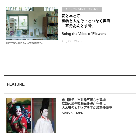
DESIGN&INTERIORS
花と本と②
植物と人をそっとつなぐ書店
「草舟あんとす号」
Being the Voice of Flowers
Aug 06, 2026
PHOTOGRAPHS BY NORIO KIDERA
FEATURE
市川團子、市川染五郎らが登場！
話題の若手歌舞伎俳優が一冊に
大反響のビジュアル本が絶賛発売中
KABUKI HOPE