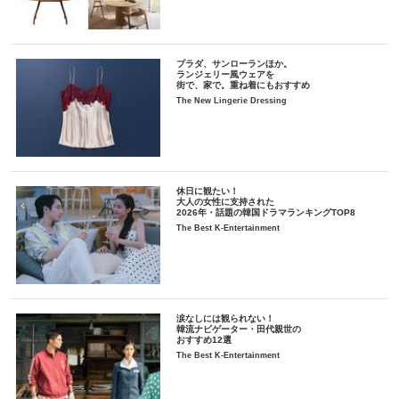
プラダ、サンローランほか。
ランジェリー風ウェアを
街で、家で。重ね着にもおすすめ
The New Lingerie Dressing
休日に観たい！
大人の女性に支持された
2026年・話題の韓国ドラマランキングTOP8
The Best K-Entertainment
涙なしには観られない！
韓流ナビゲーター・田代親世の
おすすめ12選
The Best K-Entertainment