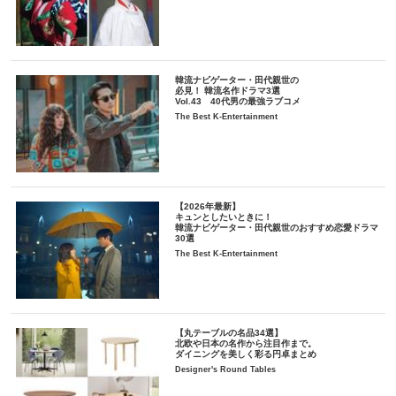
韓流ナビゲーター・田代親世の
必見！ 韓流名作ドラマ3選
Vol.43 40代男の最強ラブコメ
The Best K-Entertainment
【2026年最新】
キュンとしたいときに！
韓流ナビゲーター・田代親世のおすすめ恋愛ドラマ
30選
The Best K-Entertainment
【丸テーブルの名品34選】
北欧や日本の名作から注目作まで。
ダイニングを美しく彩る円卓まとめ
Designer's Round Tables