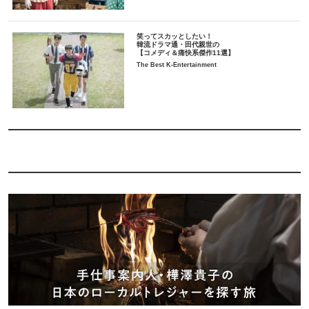
笑ってスカッとしたい！
韓流ドラマ通・田代親世の
【コメディ＆痛快系傑作11選】
The Best K-Entertainment