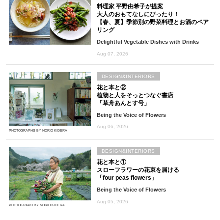
料理家 平野由希子が提案
大人のおもてなしにぴったり！
【春、夏】季節別の野菜料理とお酒のペア
リング
Delightful Vegetable Dishes with Drinks
Aug 07, 2026
DESIGN&INTERIORS
花と本と②
植物と人をそっとつなぐ書店
「草舟あんとす号」
Being the Voice of Flowers
Aug 06, 2026
PHOTOGRAPHS BY NORIO KIDERA
DESIGN&INTERIORS
花と本と①
スローフラワーの花束を届ける
「four peas flowers」
Being the Voice of Flowers
Aug 05, 2026
PHOTOGRAPH BY NORIO KIDERA