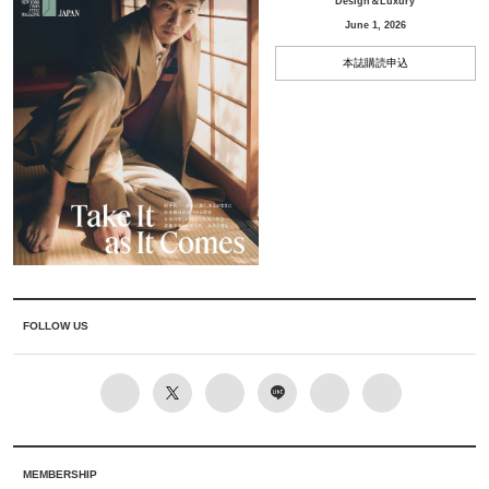
Design＆Luxury
June 1, 2026
本誌購読申込
FOLLOW US
MEMBERSHIP