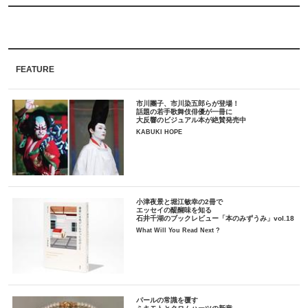
FEATURE
市川團子、市川染五郎らが登場！
話題の若手歌舞伎俳優が一冊に
大反響のビジュアル本が絶賛発売中
KABUKI HOPE
小津夜景と堀江敏幸の2冊で
エッセイの醍醐味を知る
石井千湖のブックレビュー「本のみずうみ」vol.18
What Will You Read Next ?
パールの常識を覆す