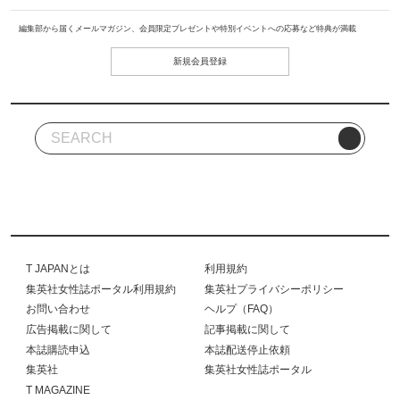
編集部から届くメールマガジン、会員限定プレゼントや特別イベントへの応募など特典が満載
新規会員登録
T JAPANとは
利用規約
集英社女性誌ポータル利用規約
集英社プライバシーポリシー
お問い合わせ
ヘルプ（FAQ）
広告掲載に関して
記事掲載に関して
本誌購読申込
本誌配送停止依頼
集英社
集英社女性誌ポータル
T MAGAZINE