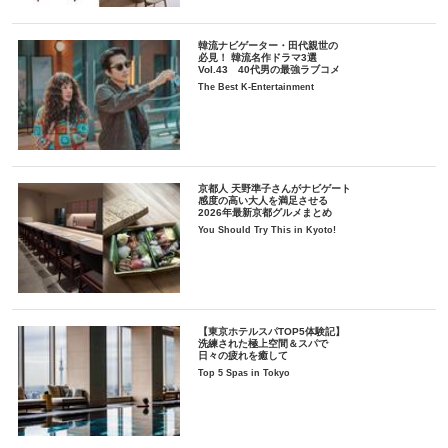
韓流ナビゲーター・田代親世の
必見！ 韓流名作ドラマ3選
Vol.43 40代男の最強ラブコメ
The Best K-Entertainment
京都人 天野準子さんがナビゲート
感度の高い大人を満足させる
2026年最新京都グルメまとめ
You Should Try This in Kyoto!
【東京ホテルスパTOP5体験記】
洗練された極上空間＆スパで
日々の疲れを癒して
Top 5 Spas in Tokyo