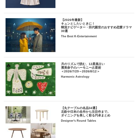
【2026年最新】
キュンとしたいときに！
韓流ナビゲーター・田代親世のおすすめ恋愛ドラマ
30選
The Best K-Entertainment
月のリズムで読む、12星座占い
濱美奈子のハーモニー占星術
＜2026/7/29～2026/8/12＞
Harmonic Astrology
【丸テーブルの名品34選】
北欧や日本の名作から注目作まで。
ダイニングを美しく彩る円卓まとめ
Designer's Round Tables