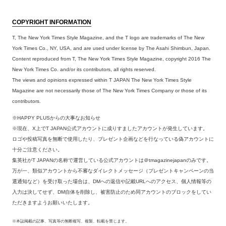
COPYRIGHT INFORMATION
T, The New York Times Style Magazine, and the T logo are trademarks of The New
York Times Co., NY, USA, and are used under license by The Asahi Shimbun, Japan.
Content reproduced from T, The New York Times Style Magazine, copyright 2016 The
New York Times Co. and/or its contributors, all rights reserved.
The views and opinions expressed within T JAPAN The New York Times Style
Magazine are not necessarily those of The New York Times Company or those of its
contributors.
※HAPPY PLUSからの大事なお知らせ
※現在、X上でT JAPAN公式アカウントに成りすましたアカウントが発生しています。
ロゴや投稿写真を無断で使用したり、プレゼント企画などを行なっている偽アカウントに
十分ご注意ください。
集英社がT JAPANの名称で運営している公式アカウントは＠tmagazinejapanのみです。
万が一、類似アカウントから不審なダイレクトメッセージ（プレゼントキャンペーンの当
選通知など）を受け取った場合は、DMへの返信や記載URLへのアクセス、個人情報等の
入力は決してせず、DM自体を削除し、被害防止のため同アカウントのブロックをしてい
ただきますようお願いいたします。
※本誌掲載の記事、写真等の無断複写、複製、転載を禁じます。