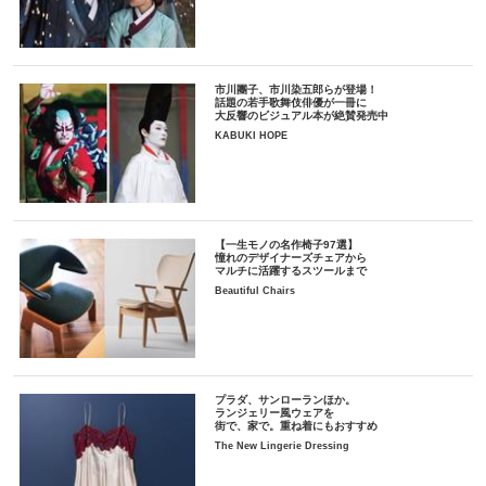
市川團子、市川染五郎らが登場！
話題の若手歌舞伎俳優が一冊に
大反響のビジュアル本が絶賛発売中
KABUKI HOPE
【一生モノの名作椅子97選】
憧れのデザイナーズチェアから
マルチに活躍するスツールまで
Beautiful Chairs
プラダ、サンローランほか。
ランジェリー風ウェアを
街で、家で。重ね着にもおすすめ
The New Lingerie Dressing