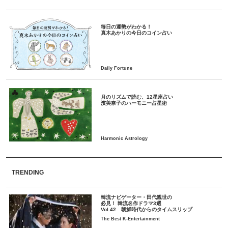
毎日の運勢がわかる！
月のリズムで読む、12星座占い
TRENDING
韓流ナビゲーター・田代親世の
必見！ 韓流名作ドラマ3選
Vol.42 朝鮮時代からのタイムスリップ
The Best K-Entertainment