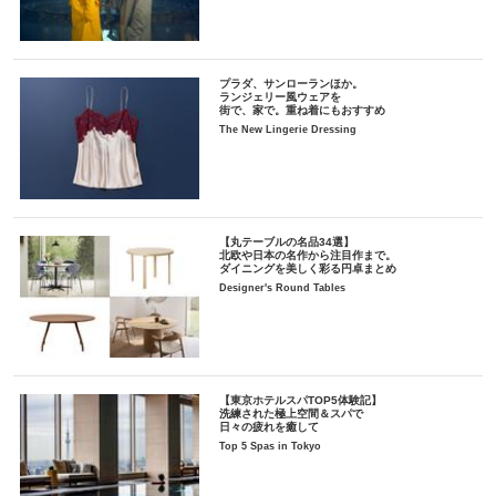
プラダ、サンローランほか。
ランジェリー風ウェアを
街で、家で。重ね着にもおすすめ
The New Lingerie Dressing
【丸テーブルの名品34選】
北欧や日本の名作から注目作まで。
ダイニングを美しく彩る円卓まとめ
Designer's Round Tables
【東京ホテルスパTOP5体験記】
洗練された極上空間＆スパで
日々の疲れを癒して
Top 5 Spas in Tokyo