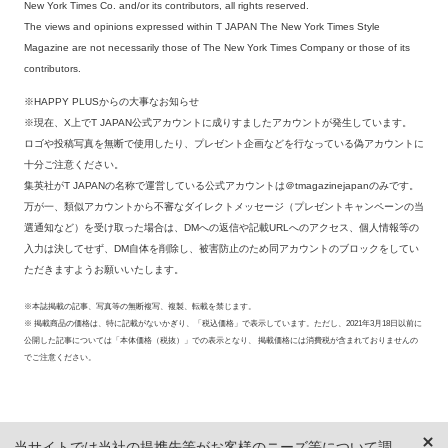
New York Times Co. and/or its contributors, all rights reserved.
The views and opinions expressed within T JAPAN The New York Times Style
Magazine are not necessarily those of The New York Times Company or those of its
contributors.
※HAPPY PLUSからの大事なお知らせ
※現在、X上でT JAPAN公式アカウントに成りすましたアカウントが発生しています。
ロゴや投稿写真を無断で使用したり、プレゼント企画などを行なっている偽アカウントに
十分ご注意ください。
集英社がT JAPANの名称で運営している公式アカウントは＠tmagazinejapanのみです。
万が一、類似アカウントから不審なダイレクトメッセージ（プレゼントキャンペーンの当
選通知など）を受け取った場合は、DMへの返信や記載URLへのアクセス、個人情報等の
入力は決してせず、DM自体を削除し、被害防止のため同アカウントのブロックをしてい
ただきますようお願いいたします。
※本誌掲載の記事、写真等の無断複写、複製、転載を禁じます。
※ 掲載商品の価格は、特に記載がないかぎり、「税込価格」で表示しています。ただし、2021年3月18日以前に
公開した記事については「本体価格（税抜）」での表示となり、 掲載価格には消費税が含まれておりませんの
でご注意ください。
当サイトでは当社の提携先等がお客様のニーズ等について調