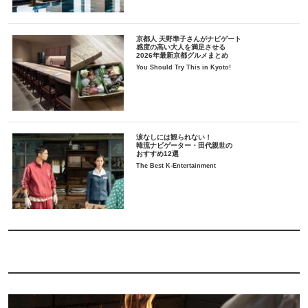
京都人 天野準子さんがナビゲート
感度の高い大人を満足させる
2026年最新京都グルメまとめ
You Should Try This in Kyoto!
涙なしには観られない！
韓流ナビゲーター・田代親世の
おすすめ12選
The Best K-Entertainment