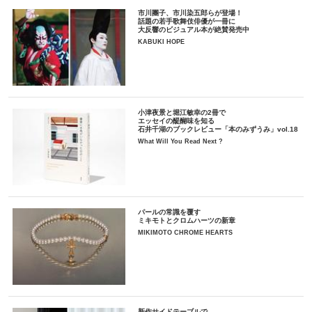
市川團子、市川染五郎らが登場！
話題の若手歌舞伎俳優が一冊に
大反響のビジュアル本が絶賛発売中
KABUKI HOPE
小津夜景と堀江敏幸の2冊で
エッセイの醍醐味を知る
石井千湖のブックレビュー「本のみずうみ」vol.18
What Will You Read Next ?
パールの常識を覆す
ミキモトとクロムハーツの新章
MIKIMOTO CHROME HEARTS
新作サイドテーブルで