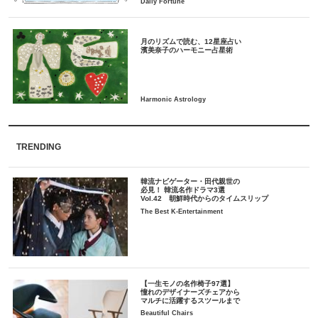
月のリズムで読む、12星座占い
TRENDING
韓流ナビゲーター・田代親世の
必見！ 韓流名作ドラマ3選
Vol.42 朝鮮時代からのタイムスリップ
The Best K-Entertainment
【一生モノの名作椅子97選】
憧れのデザイナーズチェアから
マルチに活躍するスツールまで
Beautiful Chairs