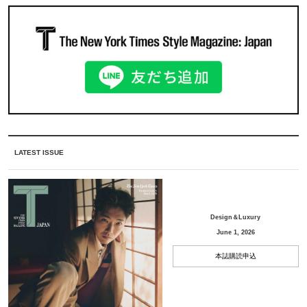
LATEST ISSUE
Design＆Luxury
June 1, 2026
本誌購読申込