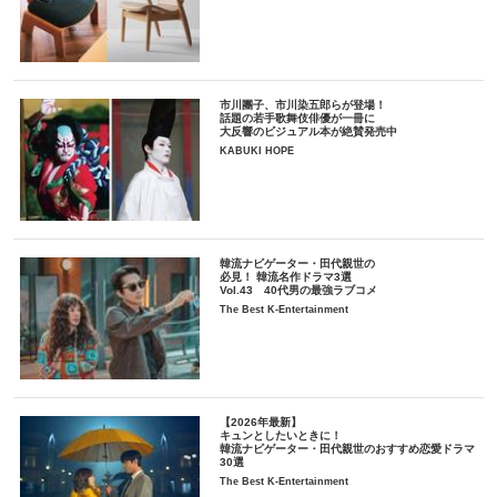
市川團子、市川染五郎らが登場！
話題の若手歌舞伎俳優が一冊に
大反響のビジュアル本が絶賛発売中
KABUKI HOPE
韓流ナビゲーター・田代親世の
必見！ 韓流名作ドラマ3選
Vol.43 40代男の最強ラブコメ
The Best K-Entertainment
【2026年最新】
キュンとしたいときに！
韓流ナビゲーター・田代親世のおすすめ恋愛ドラマ
30選
The Best K-Entertainment