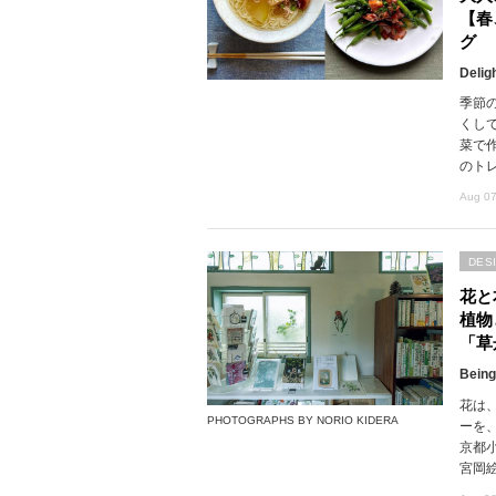
【春
グ
Delig
季節
くし
菜で
のト
Aug 07
DES
花と
植物
「草
Being
花は
PHOTOGRAPHS BY NORIO KIDERA
ーを
京都
宮岡