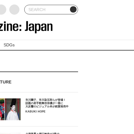
SDGs
ATURE
市川團子、市川染五郎らが登場！
話題の若手歌舞伎俳優が一冊に
大反響のビジュアル本が絶賛発売中
KABUKI HOPE