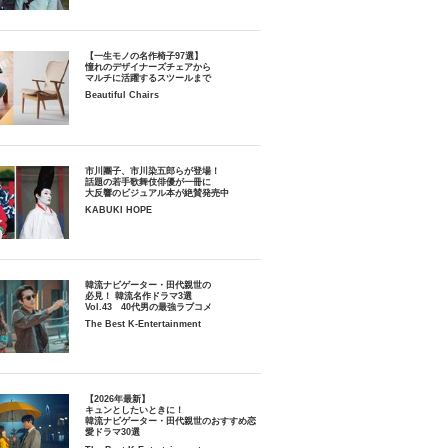
【一生モノの名作椅子97選】
憧れのデザイナーズチェアから
マルチに活躍するスツールまで
Beautiful Chairs
市川團子、市川染五郎らが登場！
話題の若手歌舞伎俳優が一冊に
大反響のビジュアル本が絶賛発売中
KABUKI HOPE
韓流ナビゲーター・田代親世の
必見！ 韓流名作ドラマ3選
Vol.43 40代男の最強ラブコメ
The Best K-Entertainment
【2026年最新】
キュンとしたいときに！
韓流ナビゲーター・田代親世のおすすめ恋
愛ドラマ30選