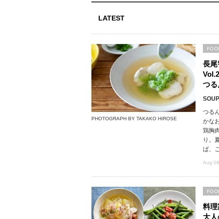
LATEST
FOO
長尾
Vo
つる
SOUP,
つる
PHOTOGRAPH BY TAKAKO HIROSE
かな
鶏胸
り。
ば、
Aug 08
FOO
料理
大人