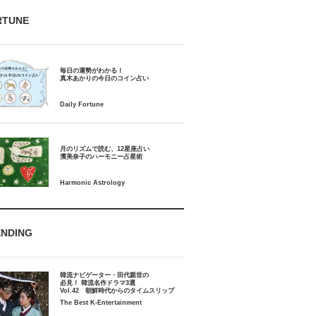
RTUNE
毎日の運勢がわかる！
月のリズムで読む、12星座占い
ENDING
韓流ナビゲーター・田代親世の
必見！ 韓流名作ドラマ3選
Vol.42 朝鮮時代からのタイムスリップ
The Best K-Entertainment