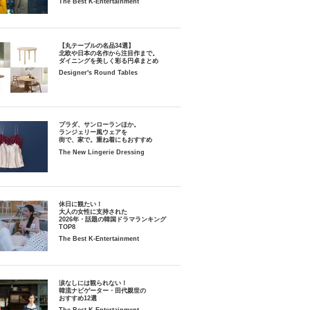
The Best K-Entertainment
【丸テーブルの名品34選】
北欧や日本の名作から注目作まで。
ダイニングを美しく彩る円卓まとめ
Designer's Round Tables
プラダ、サンローランほか。
ランジェリー風ウェアを
街で、家で。重ね着にもおすすめ
The New Lingerie Dressing
休日に観たい！
大人の女性に支持された
2026年・話題の韓国ドラマランキング
TOP8
The Best K-Entertainment
涙なしには観られない！
韓流ナビゲーター・田代親世の
おすすめ12選