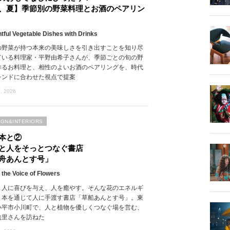
、夏】季節別の野菜料理とお酒のペアリン
htful Vegetable Dishes with Drinks
の野菜が持つ本来の美味しさを引き出すことを知り尽
ている料理家・平野由希子さんが、季節ごとの旬の野
作るお料理と、相性のよいお酒のペアリングを、時代
レンドに合わせた視点で提案
, 2026
IGN&INTERIORS
本と②
と人をそっとつなぐ書店
舟あんとす号」
 the Voice of Flowers
、人に喜びを与え、人を癒やす。そんな花のエネルギ
、本を通じて人に手渡す書店「草船あんとす号」。東
小平市小川町で、人と植物を優しくつなぐ場を営む、
絵里さんを訪ねた