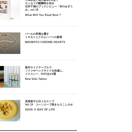
小津夜景と堀江敏幸の2冊で
エッセイの醍醐味を知る
石井千湖のブックレビュー「本のみずう
み」vol.18
What Will You Read Next ?
パールの常識を覆す
ミキモトとクロムハーツの新章
MIKIMOTO CHROME HEARTS
新作サイドテーブルで
ソファやベッドサイドを快適に。
イクスシー、HAYほか6選
New Side Tables
長尾智子の日々のスープ
Vol.19 コーンスープ焼きもろこしのせ
SOUP, A WAY OF LIFE