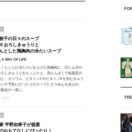
FO
D
智子の日々のスープ
l.20 おろしきゅうりと
んとした鶏胸肉の冷たいスープ
 A WAY OF LIFE
ん！とした口当たりに仕上げた鶏胸肉に、目にも涼や
おろしきゅうりをたっぷりと。高たんぱくで低脂質の
肉と、カリウム、ビタミンCやビタミンKを含むきゅう
夏バテ予防にぴったりのスープにそうめんを添えれ
ご馳走の一皿に。
TR
, 2026
D
家 平野由希子が提案
のおもてなしにぴったり！