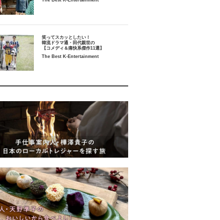
The Best K-Entertainment
笑ってスカッとしたい！
韓流ドラマ通・田代親世の
【コメディ＆痛快系傑作11選】
The Best K-Entertainment