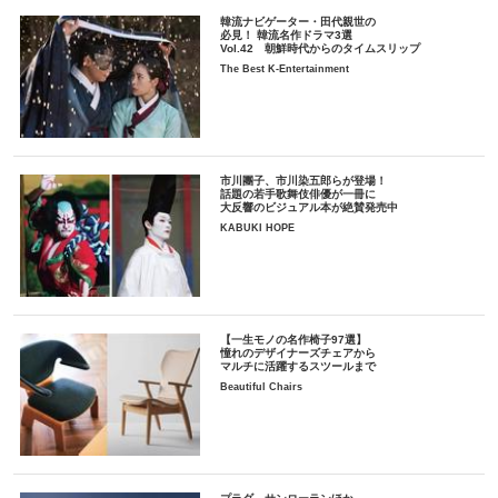
韓流ナビゲーター・田代親世の
必見！ 韓流名作ドラマ3選
Vol.42 朝鮮時代からのタイムスリップ
The Best K-Entertainment
市川團子、市川染五郎らが登場！
話題の若手歌舞伎俳優が一冊に
大反響のビジュアル本が絶賛発売中
KABUKI HOPE
【一生モノの名作椅子97選】
憧れのデザイナーズチェアから
マルチに活躍するスツールまで
Beautiful Chairs