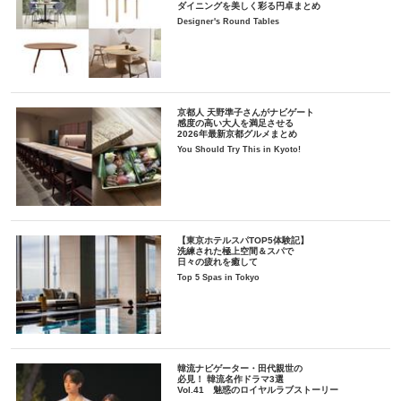
ダイニングを美しく彩る円卓まとめ
Designer's Round Tables
京都人 天野準子さんがナビゲート
感度の高い大人を満足させる
2026年最新京都グルメまとめ
You Should Try This in Kyoto!
【東京ホテルスパTOP5体験記】
洗練された極上空間＆スパで
日々の疲れを癒して
Top 5 Spas in Tokyo
韓流ナビゲーター・田代親世の
必見！ 韓流名作ドラマ3選
Vol.41 魅惑のロイヤルラブストーリー