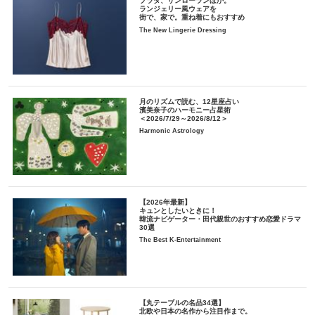
プラダ、サンローランほか。
ランジェリー風ウェアを
街で、家で。重ね着にもおすすめ
The New Lingerie Dressing
月のリズムで読む、12星座占い
濱美奈子のハーモニー占星術
＜2026/7/29～2026/8/12＞
Harmonic Astrology
【2026年最新】
キュンとしたいときに！
韓流ナビゲーター・田代親世のおすすめ恋愛ドラマ
30選
The Best K-Entertainment
【丸テーブルの名品34選】
北欧や日本の名作から注目作まで。