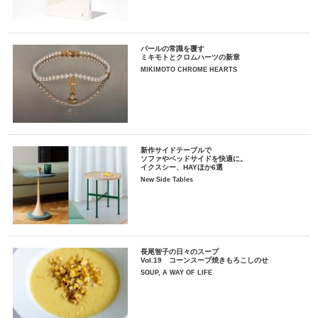
パールの常識を覆す
ミキモトとクロムハーツの新章
MIKIMOTO CHROME HEARTS
新作サイドテーブルで
ソファやベッドサイドを快適に。
イクスシー、HAYほか6選
New Side Tables
長尾智子の日々のスープ
Vol.19 コーンスープ焼きもろこしのせ
SOUP, A WAY OF LIFE