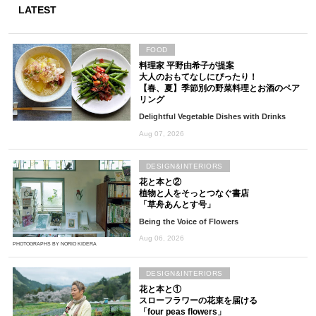
LATEST
FOOD
料理家 平野由希子が提案
大人のおもてなしにぴったり！
【春、夏】季節別の野菜料理とお酒のペア
リング
Delightful Vegetable Dishes with Drinks
Aug 07, 2026
DESIGN&INTERIORS
花と本と②
植物と人をそっとつなぐ書店
「草舟あんとす号」
Being the Voice of Flowers
Aug 06, 2026
PHOTOGRAPHS BY NORIO KIDERA
DESIGN&INTERIORS
花と本と①
スローフラワーの花束を届ける
「four peas flowers」