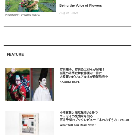
Being the Voice of Flowers
Aug 05, 2026
PHOTOGRAPH BY NORIO KIDERA
FEATURE
市川團子、市川染五郎らが登場！
話題の若手歌舞伎俳優が一冊に
大反響のビジュアル本が絶賛発売中
KABUKI HOPE
小津夜景と堀江敏幸の2冊で
エッセイの醍醐味を知る
石井千湖のブックレビュー「本のみずうみ」vol.18
What Will You Read Next ?