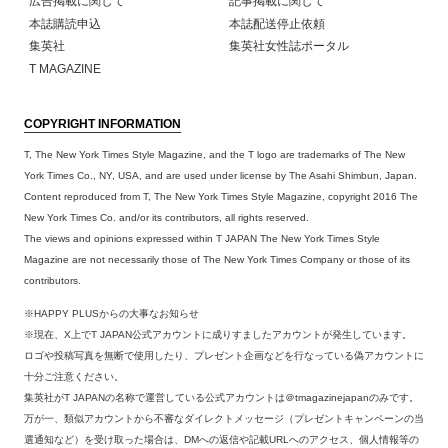
広告掲載に関して
記事掲載に関して
本誌購読申込
本誌配送停止依頼
集英社
集英社女性誌ポータル
T MAGAZINE
COPYRIGHT INFORMATION
T, The New York Times Style Magazine, and the T logo are trademarks of The New
York Times Co., NY, USA, and are used under license by The Asahi Shimbun, Japan.
Content reproduced from T, The New York Times Style Magazine, copyright 2016 The
New York Times Co. and/or its contributors, all rights reserved.
The views and opinions expressed within T JAPAN The New York Times Style
Magazine are not necessarily those of The New York Times Company or those of its
contributors.
※HAPPY PLUSからの大事なお知らせ
※現在、X上でT JAPAN公式アカウントに成りすましたアカウントが発生しています。
ロゴや投稿写真を無断で使用したり、プレゼント企画などを行なっている偽アカウントに
十分ご注意ください。
集英社がT JAPANの名称で運営している公式アカウントは＠tmagazinejapanのみです。
万が一、類似アカウントから不審なダイレクトメッセージ（プレゼントキャンペーンの当
選通知など）を受け取った場合は、DMへの返信や記載URLへのアクセス、個人情報等の