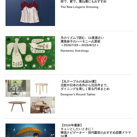
街で、家で。重ね着にもおすすめ
The New Lingerie Dressing
月のリズムで読む、12星座占い
濱美奈子のハーモニー占星術
＜2026/7/29～2026/8/12＞
Harmonic Astrology
【丸テーブルの名品34選】
北欧や日本の名作から注目作まで。
ダイニングを美しく彩る円卓まとめ
Designer's Round Tables
【2026年最新】
キュンとしたいときに！
韓流ナビゲーター・田代親世のおすすめ恋愛ドラマ
30選