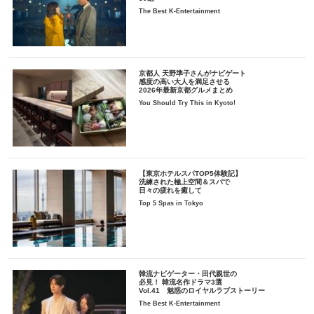
The Best K-Entertainment
京都人 天野準子さんがナビゲート
感度の高い大人を満足させる
2026年最新京都グルメまとめ
You Should Try This in Kyoto!
【東京ホテルスパTOP5体験記】
洗練された極上空間＆スパで
日々の疲れを癒して
Top 5 Spas in Tokyo
韓流ナビゲーター・田代親世の
必見！ 韓流名作ドラマ3選
Vol.41 魅惑のロイヤルラブストーリー
The Best K-Entertainment