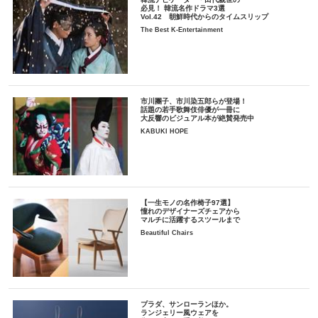
必見！ 韓流名作ドラマ3選
Vol.42 朝鮮時代からのタイムスリップ
The Best K-Entertainment
市川團子、市川染五郎らが登場！
話題の若手歌舞伎俳優が一冊に
大反響のビジュアル本が絶賛発売中
KABUKI HOPE
【一生モノの名作椅子97選】
憧れのデザイナーズチェアから
マルチに活躍するスツールまで
Beautiful Chairs
プラダ、サンローランほか。
ランジェリー風ウェアを