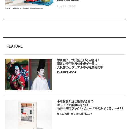
Aug 04, 2026
PHOTOGRAPH BY INGER MARIE GRINI
FEATURE
市川團子、市川染五郎らが登場！
話題の若手歌舞伎俳優が一冊に
大反響のビジュアル本が絶賛発売中
KABUKI HOPE
小津夜景と堀江敏幸の2冊で
エッセイの醍醐味を知る
石井千湖のブックレビュー「本のみずうみ」vol.18
What Will You Read Next ?