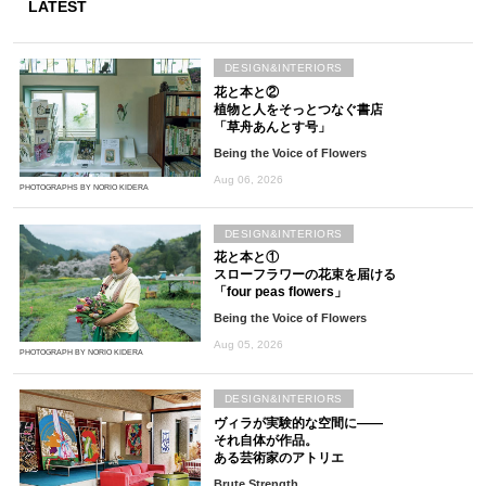
LATEST
DESIGN&INTERIORS
花と本と②
植物と人をそっとつなぐ書店
「草舟あんとす号」
Being the Voice of Flowers
Aug 06, 2026
PHOTOGRAPHS BY NORIO KIDERA
DESIGN&INTERIORS
花と本と①
スローフラワーの花束を届ける
「four peas flowers」
Being the Voice of Flowers
Aug 05, 2026
PHOTOGRAPH BY NORIO KIDERA
DESIGN&INTERIORS
ヴィラが実験的な空間に――
それ自体が作品。
ある芸術家のアトリエ
Brute Strength