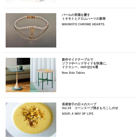
パールの常識を覆す
ミキモトとクロムハーツの新章
MIKIMOTO CHROME HEARTS
新作サイドテーブルで
ソファやベッドサイドを快適に。
イクスシー、HAYほか6選
New Side Tables
長尾智子の日々のスープ
Vol.19 コーンスープ焼きもろこしのせ
SOUP, A WAY OF LIFE