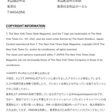
本誌購読申込
本誌配送停止依頼
集英社
集英社女性誌ポータル
T MAGAZINE
COPYRIGHT INFORMATION
T, The New York Times Style Magazine, and the T logo are trademarks of The New
York Times Co., NY, USA, and are used under license by The Asahi Shimbun, Japan.
Content reproduced from T, The New York Times Style Magazine, copyright 2016 The
New York Times Co. and/or its contributors, all rights reserved.
The views and opinions expressed within T JAPAN The New York Times Style
Magazine are not necessarily those of The New York Times Company or those of its
contributors.
※HAPPY PLUSからの大事なお知らせ
※現在、X上でT JAPAN公式アカウントに成りすましたアカウントが発生しています。
ロゴや投稿写真を無断で使用したり、プレゼント企画などを行なっている偽アカウントに
十分ご注意ください。
集英社がT JAPANの名称で運営している公式アカウントは＠tmagazinejapanのみです。
万が一、類似アカウントから不審なダイレクトメッセージ（プレゼントキャンペーンの当
選通知など）を受け取った場合は、DMへの返信や記載URLへのアクセス、個人情報等の
入力は決してせず、DM自体を削除し、被害防止のため同アカウントのブロックをしてい