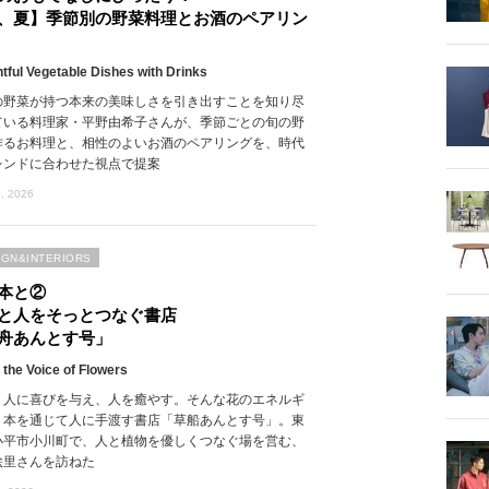
、夏】季節別の野菜料理とお酒のペアリン
htful Vegetable Dishes with Drinks
の野菜が持つ本来の美味しさを引き出すことを知り尽
ている料理家・平野由希子さんが、季節ごとの旬の野
作るお料理と、相性のよいお酒のペアリングを、時代
レンドに合わせた視点で提案
, 2026
IGN&INTERIORS
本と②
と人をそっとつなぐ書店
舟あんとす号」
 the Voice of Flowers
、人に喜びを与え、人を癒やす。そんな花のエネルギ
、本を通じて人に手渡す書店「草船あんとす号」。東
小平市小川町で、人と植物を優しくつなぐ場を営む、
絵里さんを訪ねた