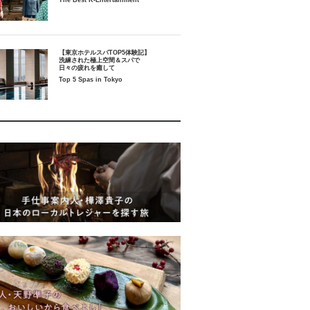
The Best K-Entertainment
【東京ホテルスパTOP5体験記】
洗練された極上空間＆スパで
日々の疲れを癒して
Top 5 Spas in Tokyo