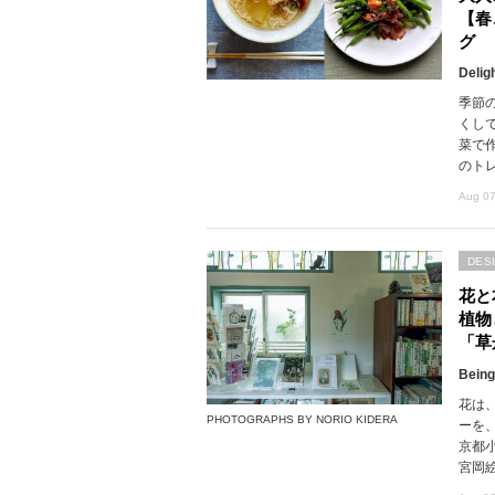
【春
グ
Delig
季節
くし
菜で
のト
Aug 07
DES
花と
植物
「草
Being
花は
PHOTOGRAPHS BY NORIO KIDERA
ーを
京都
宮岡