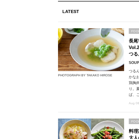
LATEST
FOO
長尾
Vo
つる
SOUP,
つる
PHOTOGRAPH BY TAKAKO HIROSE
かな
鶏胸
り。
ば、
Aug 08
FOO
料理
大人