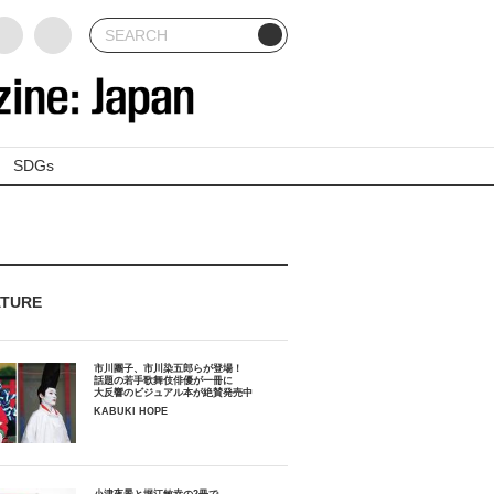
SDGs
ATURE
市川團子、市川染五郎らが登場！
話題の若手歌舞伎俳優が一冊に
大反響のビジュアル本が絶賛発売中
KABUKI HOPE