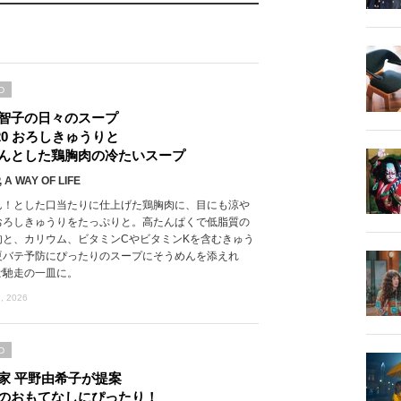
D
智子の日々のスープ
l.20 おろしきゅうりと
んとした鶏胸肉の冷たいスープ
 A WAY OF LIFE
ん！とした口当たりに仕上げた鶏胸肉に、目にも涼や
おろしきゅうりをたっぷりと。高たんぱくで低脂質の
肉と、カリウム、ビタミンCやビタミンKを含むきゅう
夏バテ予防にぴったりのスープにそうめんを添えれ
ご馳走の一皿に。
, 2026
D
家 平野由希子が提案
のおもてなしにぴったり！