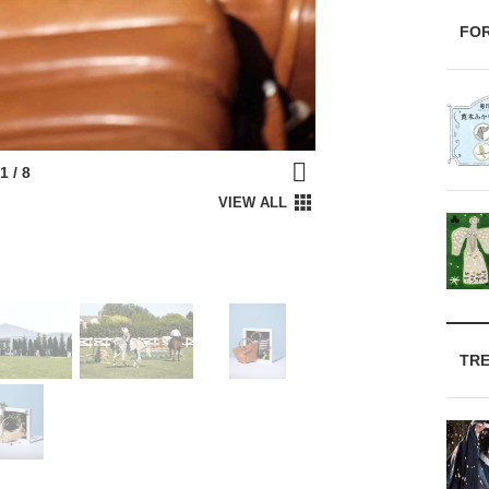
FO
TR