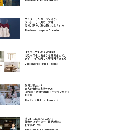
The Best K-Entertainment
プラダ、サンローランほか。
ランジェリー風ウェアを
街で、家で。重ね着にもおすすめ
The New Lingerie Dressing
【丸テーブルの名品34選】
北欧や日本の名作から注目作まで。
ダイニングを美しく彩る円卓まとめ
Designer's Round Tables
休日に観たい！
大人の女性に支持された
2026年・話題の韓国ドラマランキング
TOP8
The Best K-Entertainment
涙なしには観られない！
韓流ナビゲーター・田代親世の
おすすめ12選