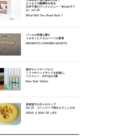
小津夜景と堀江敏幸の2冊で
エッセイの醍醐味を知る
石井千湖のブックレビュー「本のみずう
み」vol.18
What Will You Read Next ?
パールの常識を覆す
ミキモトとクロムハーツの新章
MIKIMOTO CHROME HEARTS
新作サイドテーブルで
ソファやベッドサイドを快適に。
イクスシー、HAYほか6選
New Side Tables
長尾智子の日々のスープ
Vol.19 コーンスープ焼きもろこしのせ
SOUP, A WAY OF LIFE