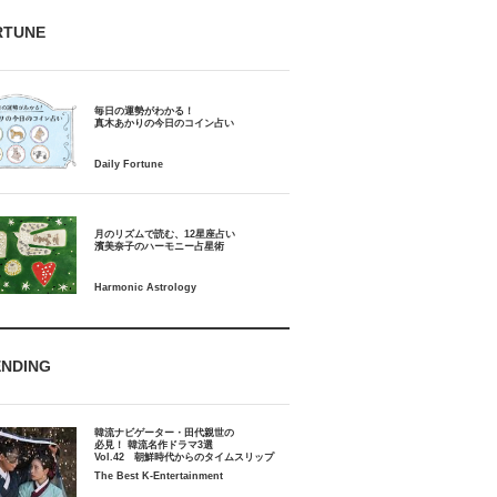
RTUNE
毎日の運勢がわかる！
月のリズムで読む、12星座占い
ENDING
韓流ナビゲーター・田代親世の
必見！ 韓流名作ドラマ3選
Vol.42 朝鮮時代からのタイムスリップ
The Best K-Entertainment