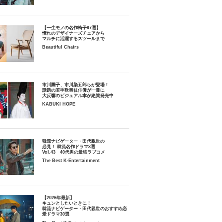
【一生モノの名作椅子97選】
憧れのデザイナーズチェアから
マルチに活躍するスツールまで
Beautiful Chairs
市川團子、市川染五郎らが登場！
話題の若手歌舞伎俳優が一冊に
大反響のビジュアル本が絶賛発売中
KABUKI HOPE
韓流ナビゲーター・田代親世の
必見！ 韓流名作ドラマ3選
Vol.43 40代男の最強ラブコメ
The Best K-Entertainment
【2026年最新】
キュンとしたいときに！
韓流ナビゲーター・田代親世のおすすめ恋
愛ドラマ30選