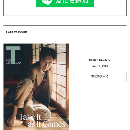
LATEST ISSUE
Design＆Luxury
June 1, 2026
本誌購読申込