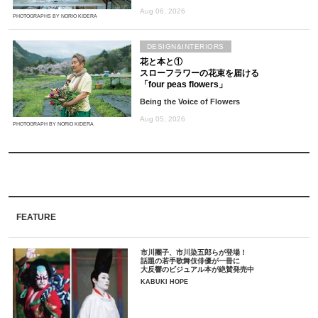
Aug 06, 2026
PHOTOGRAPHS BY NORIO KIDERA
DESIGN&INTERIORS
花と本と①
スローフラワーの花束を届ける
「four peas flowers」
Being the Voice of Flowers
Aug 05, 2026
PHOTOGRAPH BY NORIO KIDERA
FEATURE
市川團子、市川染五郎らが登場！
話題の若手歌舞伎俳優が一冊に
大反響のビジュアル本が絶賛発売中
KABUKI HOPE