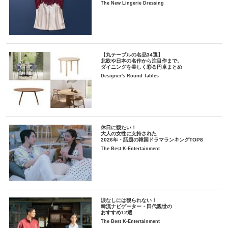
The New Lingerie Dressing
【丸テーブルの名品34選】
北欧や日本の名作から注目作まで。
ダイニングを美しく彩る円卓まとめ
Designer's Round Tables
休日に観たい！
大人の女性に支持された
2026年・話題の韓国ドラマランキングTOP8
The Best K-Entertainment
涙なしには観られない！
韓流ナビゲーター・田代親世の
おすすめ12選
The Best K-Entertainment