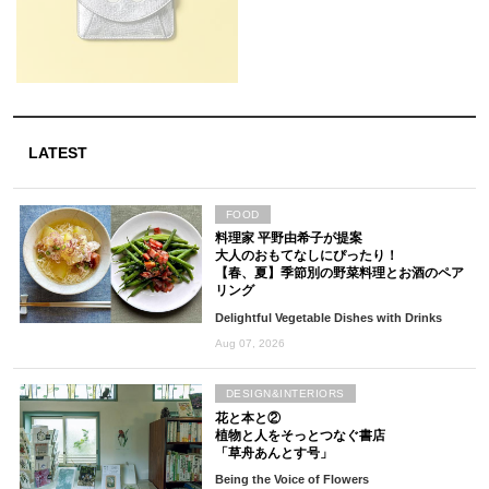
LATEST
FOOD
料理家 平野由希子が提案
大人のおもてなしにぴったり！
【春、夏】季節別の野菜料理とお酒のペア
リング
Delightful Vegetable Dishes with Drinks
Aug 07, 2026
DESIGN&INTERIORS
花と本と②
植物と人をそっとつなぐ書店
「草舟あんとす号」
Being the Voice of Flowers