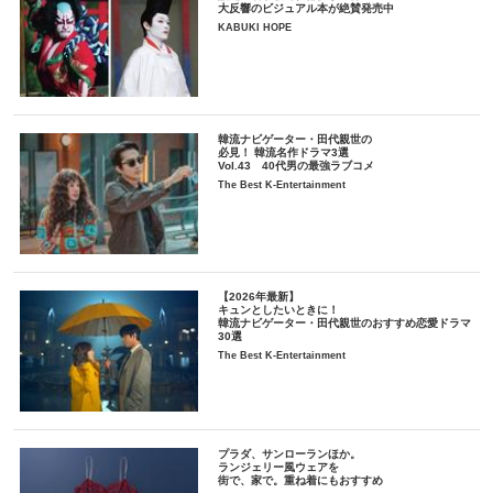
大反響のビジュアル本が絶賛発売中
KABUKI HOPE
韓流ナビゲーター・田代親世の
必見！ 韓流名作ドラマ3選
Vol.43 40代男の最強ラブコメ
The Best K-Entertainment
【2026年最新】
キュンとしたいときに！
韓流ナビゲーター・田代親世のおすすめ恋愛ドラマ
30選
The Best K-Entertainment
プラダ、サンローランほか。
ランジェリー風ウェアを
街で、家で。重ね着にもおすすめ