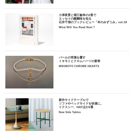
小津夜景と堀江敏幸の2冊で
エッセイの醍醐味を知る
石井千湖のブックレビュー「本のみずうみ」vol.18
What Will You Read Next ?
パールの常識を覆す
ミキモトとクロムハーツの新章
MIKIMOTO CHROME HEARTS
新作サイドテーブルで
ソファやベッドサイドを快適に。
イクスシー、HAYほか6選
New Side Tables