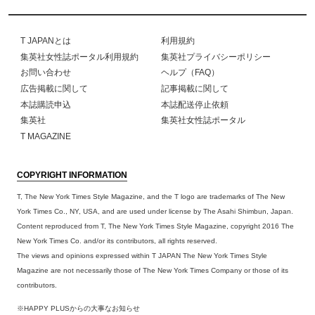
T JAPANとは
利用規約
集英社女性誌ポータル利用規約
集英社プライバシーポリシー
お問い合わせ
ヘルプ（FAQ）
広告掲載に関して
記事掲載に関して
本誌購読申込
本誌配送停止依頼
集英社
集英社女性誌ポータル
T MAGAZINE
COPYRIGHT INFORMATION
T, The New York Times Style Magazine, and the T logo are trademarks of The New
York Times Co., NY, USA, and are used under license by The Asahi Shimbun, Japan.
Content reproduced from T, The New York Times Style Magazine, copyright 2016 The
New York Times Co. and/or its contributors, all rights reserved.
The views and opinions expressed within T JAPAN The New York Times Style
Magazine are not necessarily those of The New York Times Company or those of its
contributors.
※HAPPY PLUSからの大事なお知らせ