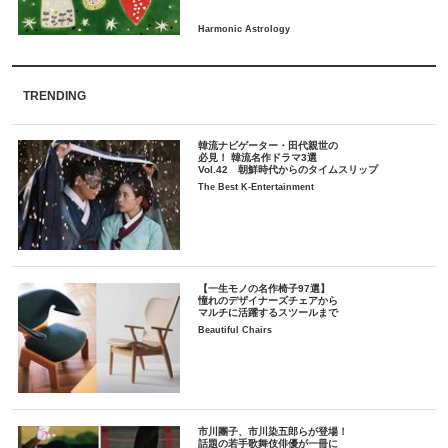
TRENDING
韓流ナビゲーター・田代親世の
必見！ 韓流名作ドラマ3選
Vol.42 朝鮮時代からのタイムスリップ
The Best K-Entertainment
【一生モノの名作椅子97選】
憧れのデザイナーズチェアから
マルチに活躍するスツールまで
Beautiful Chairs
市川團子、市川染五郎らが登場！
話題の若手歌舞伎俳優が一冊に