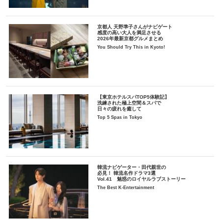
京都人 天野準子さんがナビゲート
感度の高い大人を満足させる
2026年最新京都グルメまとめ
You Should Try This in Kyoto!
【東京ホテルスパTOP5体験記】
洗練された極上空間＆スパで
日々の疲れを癒して
Top 5 Spas in Tokyo
韓流ナビゲーター・田代親世の
必見！ 韓流名作ドラマ3選
Vol.41 魅惑のロイヤルラブストーリー
The Best K-Entertainment