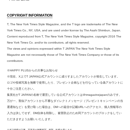
COPYRIGHT INFORMATION
T, The New York Times Style Magazine, and the T logo are trademarks of The New
York Times Co., NY, USA, and are used under license by The Asahi Shimbun, Japan.
Content reproduced from T, The New York Times Style Magazine, copyright 2016 The
New York Times Co. and/or its contributors, all rights reserved.
The views and opinions expressed within T JAPAN The New York Times Style
Magazine are not necessarily those of The New York Times Company or those of its
contributors.
※HAPPY PLUSからの大事なお知らせ
※現在、X上でT JAPAN公式アカウントに成りすましたアカウントが発生しています。
ロゴや投稿写真を無断で使用したり、プレゼント企画などを行なっている偽アカウントに
十分ご注意ください。
集英社がT JAPANの名称で運営している公式アカウントは＠tmagazinejapanのみです。
万が一、類似アカウントから不審なダイレクトメッセージ（プレゼントキャンペーンの当
選通知など）を受け取った場合は、DMへの返信や記載URLへのアクセス、個人情報等の
入力は決してせず、DM自体を削除し、被害防止のため同アカウントのブロックをしてい
ただきますようお願いいたします。
※本誌掲載の記事、写真等の無断複写、複製、転載を禁じます。