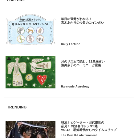
FORTUNE
毎日の運勢がわかる！
月のリズムで読む、12星座占い
TRENDING
韓流ナビゲーター・田代親世の
必見！ 韓流名作ドラマ3選
Vol.42 朝鮮時代からのタイムスリップ
The Best K-Entertainment