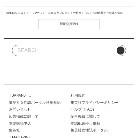
編集部から届くメールマガジン、会員限定プレゼントや特別イベントへの応募など特典が満載
新規会員登録
T JAPANとは
利用規約
集英社女性誌ポータル利用規約
集英社プライバシーポリシー
お問い合わせ
ヘルプ（FAQ）
広告掲載に関して
記事掲載に関して
本誌購読申込
本誌配送停止依頼
集英社
集英社女性誌ポータル
T MAGAZINE