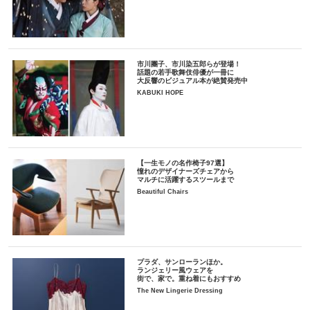
市川團子、市川染五郎らが登場！
話題の若手歌舞伎俳優が一冊に
大反響のビジュアル本が絶賛発売中
KABUKI HOPE
【一生モノの名作椅子97選】
憧れのデザイナーズチェアから
マルチに活躍するスツールまで
Beautiful Chairs
プラダ、サンローランほか。
ランジェリー風ウェアを
街で、家で。重ね着にもおすすめ
The New Lingerie Dressing