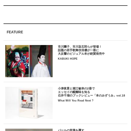
FEATURE
市川團子、市川染五郎らが登場！
話題の若手歌舞伎俳優が一冊に
大反響のビジュアル本が絶賛発売中
KABUKI HOPE
小津夜景と堀江敏幸の2冊で
エッセイの醍醐味を知る
石井千湖のブックレビュー「本のみずうみ」vol.18
What Will You Read Next ?
パールの常識を覆す