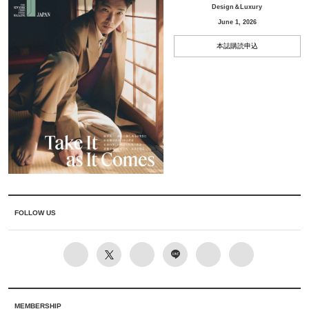
Design＆Luxury
June 1, 2026
本誌購読申込
FOLLOW US
MEMBERSHIP