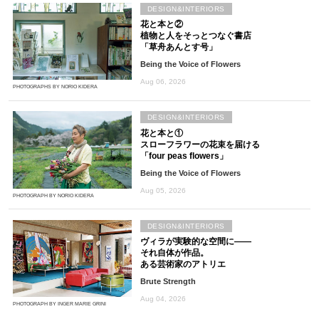
DESIGN&INTERIORS
花と本と②
植物と人をそっとつなぐ書店
「草舟あんとす号」
Being the Voice of Flowers
Aug 06, 2026
PHOTOGRAPHS BY NORIO KIDERA
DESIGN&INTERIORS
花と本と①
スローフラワーの花束を届ける
「four peas flowers」
Being the Voice of Flowers
Aug 05, 2026
PHOTOGRAPH BY NORIO KIDERA
DESIGN&INTERIORS
ヴィラが実験的な空間に――
それ自体が作品。
ある芸術家のアトリエ
Brute Strength
Aug 04, 2026
PHOTOGRAPH BY INGER MARIE GRINI