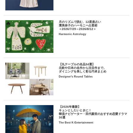
月のリズムで読む、12星座占い
濱美奈子のハーモニー占星術
＜2026/7/29～2026/8/12＞
Harmonic Astrology
【丸テーブルの名品34選】
北欧や日本の名作から注目作まで。
ダイニングを美しく彩る円卓まとめ
Designer's Round Tables
【2026年最新】
キュンとしたいときに！
韓流ナビゲーター・田代親世のおすすめ恋愛ドラマ
30選
The Best K-Entertainment