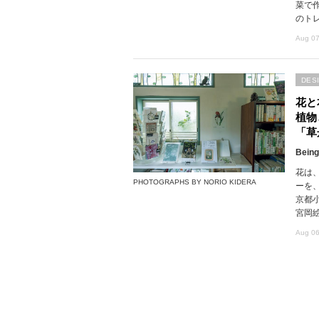
菜で
のト
Aug 07
DES
花と
植物
「草
Being
花は
PHOTOGRAPHS BY NORIO KIDERA
ーを
京都
宮岡
Aug 06