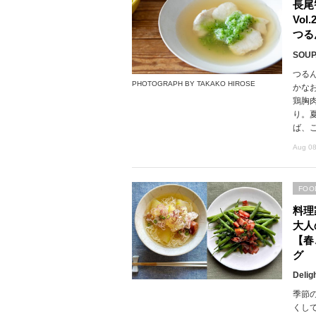
長尾
Vo
つる
SOUP,
つる
PHOTOGRAPH BY TAKAKO HIROSE
かな
鶏胸
り。
ば、
Aug 08
FOO
料理
大人
【春
グ
Delig
季節
くし