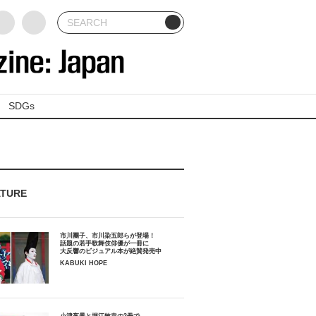
SDGs
ATURE
市川團子、市川染五郎らが登場！
話題の若手歌舞伎俳優が一冊に
大反響のビジュアル本が絶賛発売中
KABUKI HOPE