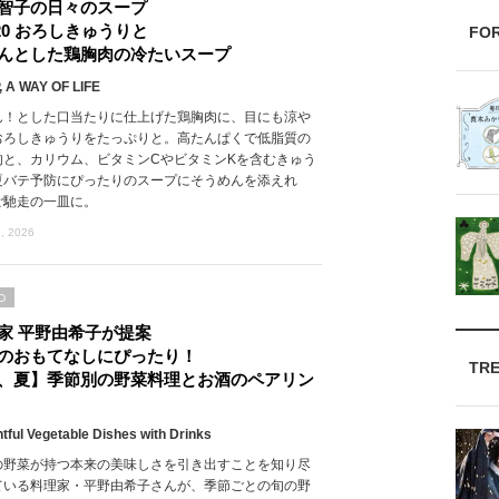
智子の日々のスープ
l.20 おろしきゅうりと
FO
んとした鶏胸肉の冷たいスープ
 A WAY OF LIFE
ん！とした口当たりに仕上げた鶏胸肉に、目にも涼や
おろしきゅうりをたっぷりと。高たんぱくで低脂質の
肉と、カリウム、ビタミンCやビタミンKを含むきゅう
夏バテ予防にぴったりのスープにそうめんを添えれ
ご馳走の一皿に。
, 2026
D
家 平野由希子が提案
のおもてなしにぴったり！
TR
、夏】季節別の野菜料理とお酒のペアリン
htful Vegetable Dishes with Drinks
の野菜が持つ本来の美味しさを引き出すことを知り尽
ている料理家・平野由希子さんが、季節ごとの旬の野