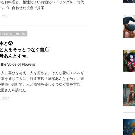
作るお料理と、相性のよいお酒のペアリングを、時代
レンドに合わせた視点で提案
, 2026
IGN&INTERIORS
本と②
と人をそっとつなぐ書店
舟あんとす号」
 the Voice of Flowers
、人に喜びを与え、人を癒やす。そんな花のエネルギ
、本を通じて人に手渡す書店「草船あんとす号」。東
小平市小川町で、人と植物を優しくつなぐ場を営む、
絵里さんを訪ねた
, 2026