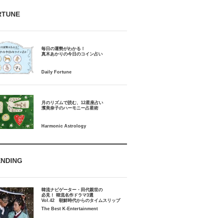
RTUNE
毎日の運勢がわかる！
月のリズムで読む、12星座占い
ENDING
韓流ナビゲーター・田代親世の
必見！ 韓流名作ドラマ3選
Vol.42 朝鮮時代からのタイムスリップ
The Best K-Entertainment