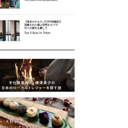
The Best K-Entertainment
【東京ホテルスパTOP5体験記】
洗練された極上空間＆スパで
日々の疲れを癒して
Top 5 Spas in Tokyo