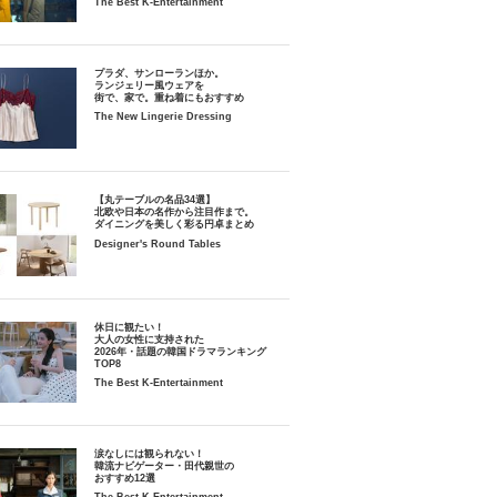
The Best K-Entertainment
プラダ、サンローランほか。
ランジェリー風ウェアを
街で、家で。重ね着にもおすすめ
The New Lingerie Dressing
【丸テーブルの名品34選】
北欧や日本の名作から注目作まで。
ダイニングを美しく彩る円卓まとめ
Designer's Round Tables
休日に観たい！
大人の女性に支持された
2026年・話題の韓国ドラマランキング
TOP8
The Best K-Entertainment
涙なしには観られない！
韓流ナビゲーター・田代親世の
おすすめ12選