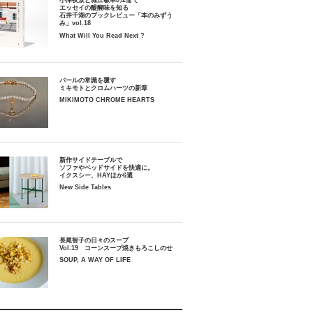
小津夜景と堀江敏幸の2冊で
エッセイの醍醐味を知る
石井千湖のブックレビュー「本のみずう
み」vol.18
What Will You Read Next ?
パールの常識を覆す
ミキモトとクロムハーツの新章
MIKIMOTO CHROME HEARTS
新作サイドテーブルで
ソファやベッドサイドを快適に。
イクスシー、HAYほか6選
New Side Tables
長尾智子の日々のスープ
Vol.19 コーンスープ焼きもろこしのせ
SOUP, A WAY OF LIFE