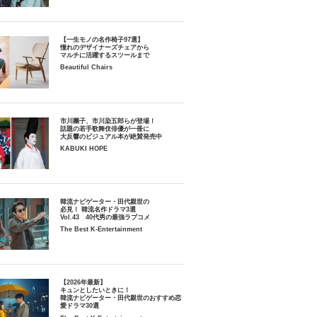
【一生モノの名作椅子97選】
憧れのデザイナーズチェアから
マルチに活躍するスツールまで
Beautiful Chairs
市川團子、市川染五郎らが登場！
話題の若手歌舞伎俳優が一冊に
大反響のビジュアル本が絶賛発売中
KABUKI HOPE
韓流ナビゲーター・田代親世の
必見！ 韓流名作ドラマ3選
Vol.43 40代男の最強ラブコメ
The Best K-Entertainment
【2026年最新】
キュンとしたいときに！
韓流ナビゲーター・田代親世のおすすめ恋
愛ドラマ30選