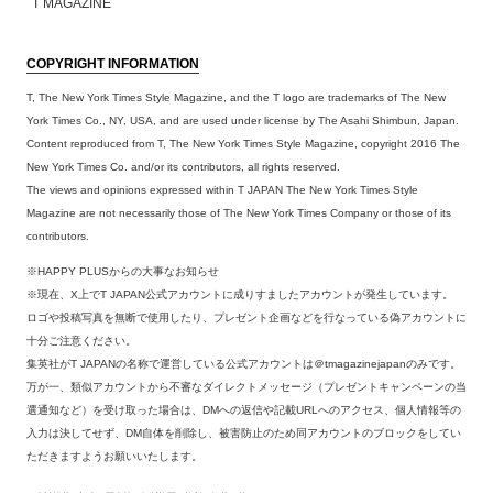
T MAGAZINE
COPYRIGHT INFORMATION
T, The New York Times Style Magazine, and the T logo are trademarks of The New
York Times Co., NY, USA, and are used under license by The Asahi Shimbun, Japan.
Content reproduced from T, The New York Times Style Magazine, copyright 2016 The
New York Times Co. and/or its contributors, all rights reserved.
The views and opinions expressed within T JAPAN The New York Times Style
Magazine are not necessarily those of The New York Times Company or those of its
contributors.
※HAPPY PLUSからの大事なお知らせ
※現在、X上でT JAPAN公式アカウントに成りすましたアカウントが発生しています。
ロゴや投稿写真を無断で使用したり、プレゼント企画などを行なっている偽アカウントに
十分ご注意ください。
集英社がT JAPANの名称で運営している公式アカウントは＠tmagazinejapanのみです。
万が一、類似アカウントから不審なダイレクトメッセージ（プレゼントキャンペーンの当
選通知など）を受け取った場合は、DMへの返信や記載URLへのアクセス、個人情報等の
入力は決してせず、DM自体を削除し、被害防止のため同アカウントのブロックをしてい
ただきますようお願いいたします。