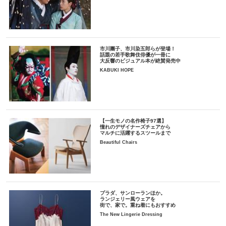
市川團子、市川染五郎らが登場！
話題の若手歌舞伎俳優が一冊に
大反響のビジュアル本が絶賛発売中
KABUKI HOPE
【一生モノの名作椅子97選】
憧れのデザイナーズチェアから
マルチに活躍するスツールまで
Beautiful Chairs
プラダ、サンローランほか。
ランジェリー風ウェアを
街で、家で。重ね着にもおすすめ
The New Lingerie Dressing