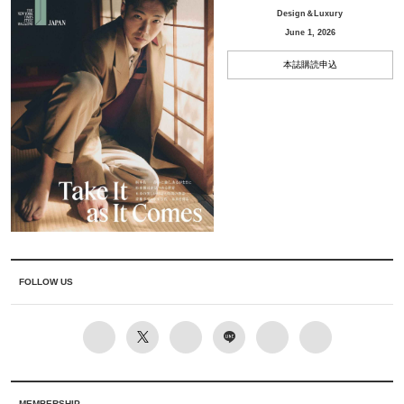
Design＆Luxury
June 1, 2026
本誌購読申込
FOLLOW US
MEMBERSHIP