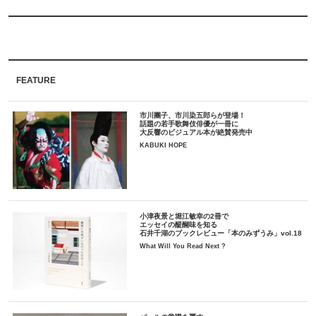
FEATURE
市川團子、市川染五郎らが登場！
話題の若手歌舞伎俳優が一冊に
大反響のビジュアル本が絶賛発売中
KABUKI HOPE
小津夜景と堀江敏幸の2冊で
エッセイの醍醐味を知る
石井千湖のブックレビュー「本のみずうみ」vol.18
What Will You Read Next ?