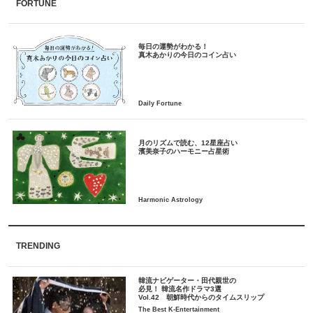
FORTUNE
毎日の運勢がわかる！
月のリズムで読む、12星座占い
TRENDING
韓流ナビゲーター・田代親世の
必見！ 韓流名作ドラマ3選
Vol.42 朝鮮時代からのタイムスリップ
The Best K-Entertainment