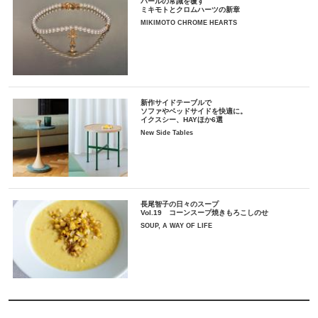
パールの常識を覆す
ミキモトとクロムハーツの新章
MIKIMOTO CHROME HEARTS
新作サイドテーブルで
ソファやベッドサイドを快適に。
イクスシー、HAYほか6選
New Side Tables
長尾智子の日々のスープ
Vol.19 コーンスープ焼きもろこしのせ
SOUP, A WAY OF LIFE