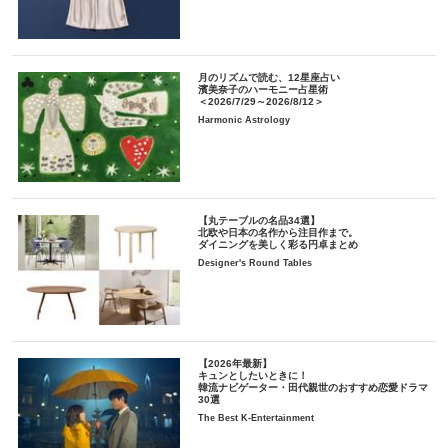
月のリズムで読む、12星座占い
濱美奈子のハーモニー占星術
＜2026/7/29～2026/8/12＞
Harmonic Astrology
【丸テーブルの名品34選】
北欧や日本の名作から注目作まで。
ダイニングを美しく彩る円卓まとめ
Designer's Round Tables
【2026年最新】
キュンとしたいときに！
韓流ナビゲーター・田代親世のおすすめ恋愛ドラマ
30選
The Best K-Entertainment