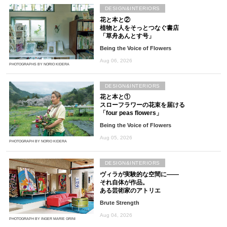
DESIGN&INTERIORS
花と本と②
植物と人をそっとつなぐ書店
「草舟あんとす号」
Being the Voice of Flowers
Aug 06, 2026
PHOTOGRAPHS BY NORIO KIDERA
DESIGN&INTERIORS
花と本と①
スローフラワーの花束を届ける
「four peas flowers」
Being the Voice of Flowers
Aug 05, 2026
PHOTOGRAPH BY NORIO KIDERA
DESIGN&INTERIORS
ヴィラが実験的な空間に――
それ自体が作品。
ある芸術家のアトリエ
Brute Strength
Aug 04, 2026
PHOTOGRAPH BY INGER MARIE GRINI