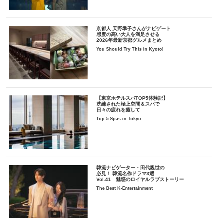
京都人 天野準子さんがナビゲート
感度の高い大人を満足させる
2026年最新京都グルメまとめ
You Should Try This in Kyoto!
【東京ホテルスパTOP5体験記】
洗練された極上空間＆スパで
日々の疲れを癒して
Top 5 Spas in Tokyo
韓流ナビゲーター・田代親世の
必見！ 韓流名作ドラマ3選
Vol.41 魅惑のロイヤルラブストーリー
The Best K-Entertainment