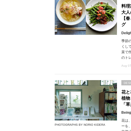
料理
大人
【春
グ
Delig
季節
くし
菜で
のト
Aug 07
DES
花と
植物
「草
Being
花は
PHOTOGRAPHS BY NORIO KIDERA
ーを