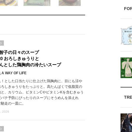
FO
D
智子の日々のスープ
l.20 おろしきゅうりと
んとした鶏胸肉の冷たいスープ
 A WAY OF LIFE
ん！とした口当たりに仕上げた鶏胸肉に、目にも涼や
おろしきゅうりをたっぷりと。高たんぱくで低脂質の
肉と、カリウム、ビタミンCやビタミンKを含むきゅう
TR
夏バテ予防にぴったりのスープにそうめんを添えれ
ご馳走の一皿に。
, 2026
D