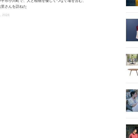
小平市小川町で、人と植物を優しくつなぐ場を営む、
絵里さんを訪ねた
, 2026