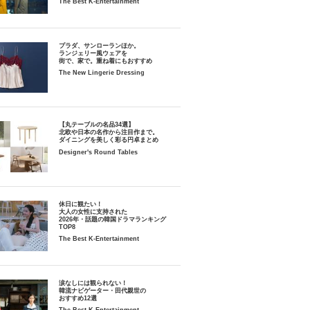
The Best K-Entertainment
プラダ、サンローランほか。
ランジェリー風ウェアを
街で、家で。重ね着にもおすすめ
The New Lingerie Dressing
【丸テーブルの名品34選】
北欧や日本の名作から注目作まで。
ダイニングを美しく彩る円卓まとめ
Designer's Round Tables
休日に観たい！
大人の女性に支持された
2026年・話題の韓国ドラマランキング
TOP8
The Best K-Entertainment
涙なしには観られない！
韓流ナビゲーター・田代親世の
おすすめ12選