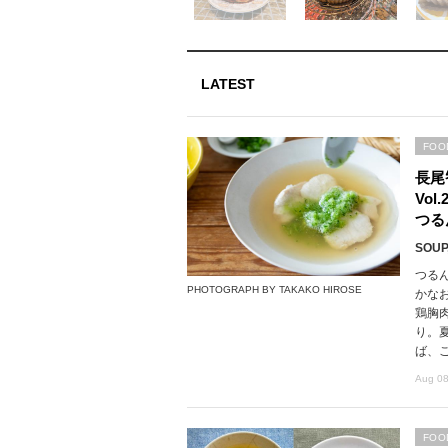
LATEST
FOO
長尾
Vo
つる
SOUP,
つる
PHOTOGRAPH BY TAKAKO HIROSE
かな
鶏胸
り。
ば、
Aug 08
FOO