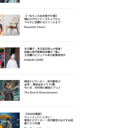
【一生モノの名作椅子97選】
憧れのデザイナーズチェアから
マルチに活躍するスツールまで
Beautiful Chairs
市川團子、市川染五郎らが登場！
話題の若手歌舞伎俳優が一冊に
大反響のビジュアル本が絶賛発売中
KABUKI HOPE
韓流ナビゲーター・田代親世の
必見！ 韓流名作ドラマ3選
Vol.43 40代男の最強ラブコメ
The Best K-Entertainment
【2026年最新】
キュンとしたいときに！
韓流ナビゲーター・田代親世のおすすめ恋
愛ドラマ30選