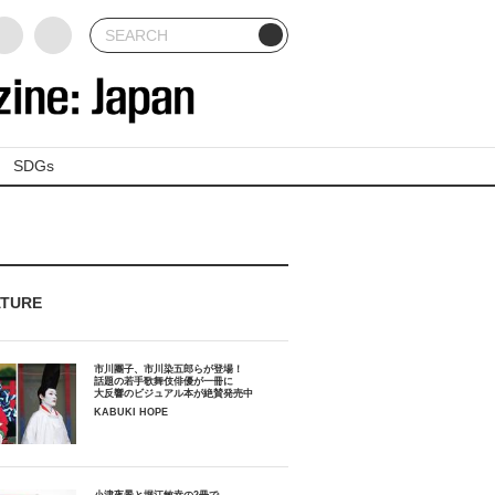
SDGs
ATURE
市川團子、市川染五郎らが登場！
話題の若手歌舞伎俳優が一冊に
大反響のビジュアル本が絶賛発売中
KABUKI HOPE