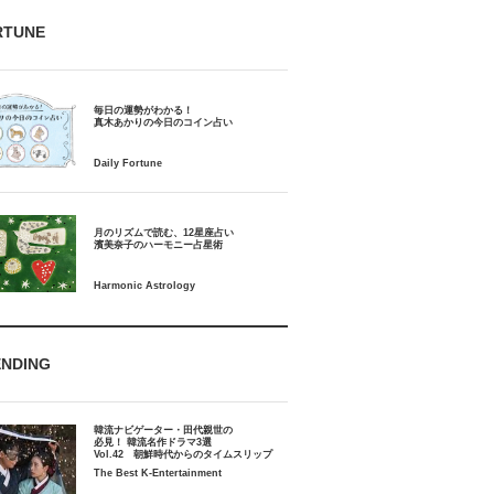
RTUNE
毎日の運勢がわかる！
月のリズムで読む、12星座占い
ENDING
韓流ナビゲーター・田代親世の
必見！ 韓流名作ドラマ3選
Vol.42 朝鮮時代からのタイムスリップ
The Best K-Entertainment