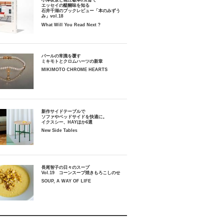
小津夜景と堀江敏幸の2冊で
エッセイの醍醐味を知る
石井千湖のブックレビュー「本のみずう
み」vol.18
What Will You Read Next ?
パールの常識を覆す
ミキモトとクロムハーツの新章
MIKIMOTO CHROME HEARTS
新作サイドテーブルで
ソファやベッドサイドを快適に。
イクスシー、HAYほか6選
New Side Tables
長尾智子の日々のスープ
Vol.19 コーンスープ焼きもろこしのせ
SOUP, A WAY OF LIFE