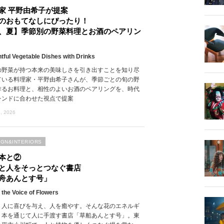
家 平野由希子が提案
のおもてなしにぴったり！
、夏】季節別の野菜料理とお酒のペアリン
htful Vegetable Dishes with Drinks
の野菜が持つ本来の美味しさを引き出すことを知り尽
ている料理家・平野由希子さんが、季節ごとの旬の野
作るお料理と、相性のよいお酒のペアリングを、時代
レンドに合わせた視点で提案
, 2026
IGN&INTERIORS
本と②
と人をそっとつなぐ書店
舟あんとす号」
 the Voice of Flowers
、人に喜びを与え、人を癒やす。そんな花のエネルギ
、本を通じて人に手渡す書店「草船あんとす号」。東