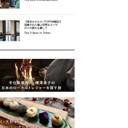
The Best K-Entertainment
【東京ホテルスパTOP5体験記】
洗練された極上空間＆スパで
日々の疲れを癒して
Top 5 Spas in Tokyo