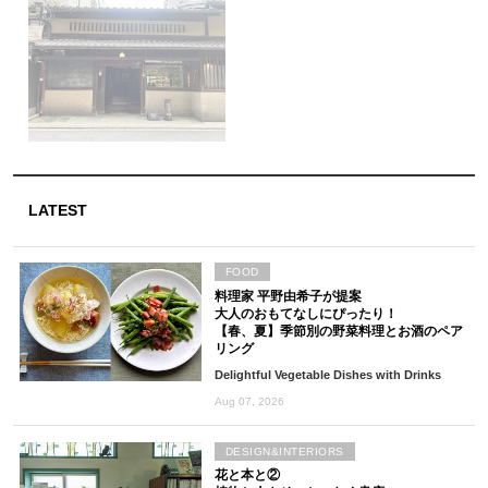
LATEST
FOOD
料理家 平野由希子が提案
大人のおもてなしにぴったり！
【春、夏】季節別の野菜料理とお酒のペア
リング
Delightful Vegetable Dishes with Drinks
Aug 07, 2026
DESIGN&INTERIORS
花と本と②