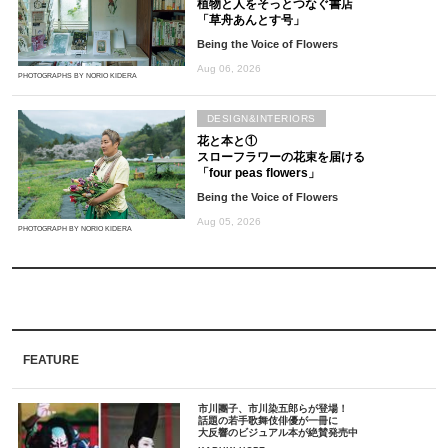
植物と人をそっとつなぐ書店
「草舟あんとす号」
Being the Voice of Flowers
Aug 06, 2026
PHOTOGRAPHS BY NORIO KIDERA
DESIGN&INTERIORS
花と本と①
スローフラワーの花束を届ける
「four peas flowers」
Being the Voice of Flowers
Aug 05, 2026
PHOTOGRAPH BY NORIO KIDERA
FEATURE
市川團子、市川染五郎らが登場！
話題の若手歌舞伎俳優が一冊に
大反響のビジュアル本が絶賛発売中