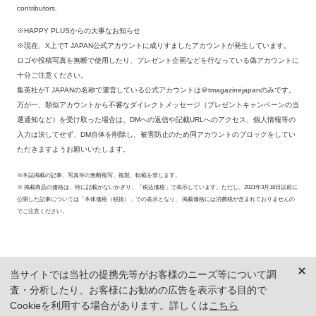
contributors.
※HAPPY PLUSからの大事なお知らせ
※現在、X上でT JAPAN公式アカウントに成りすましたアカウントが発生しています。
ロゴや投稿写真を無断で使用したり、プレゼント企画などを行なっている偽アカウントに
十分ご注意ください。
集英社がT JAPANの名称で運営している公式アカウントは＠tmagazinejapanのみです。
万が一、類似アカウントから不審なダイレクトメッセージ（プレゼントキャンペーンの当
選通知など）を受け取った場合は、DMへの返信や記載URLへのアクセス、個人情報等の
入力は決してせず、DM自体を削除し、被害防止のため同アカウントのブロックをしてい
ただきますようお願いいたします。
※本誌掲載の記事、写真等の無断複写、複製、転載を禁じます。
※ 掲載商品の価格は、特に記載がないかぎり、「税込価格」で表示しています。ただし、2021年3月18日以前に
公開した記事については「本体価格（税抜）」での表示となり、 掲載価格には消費税が含まれておりませんの
でご注意ください。
当サイトでは当社の提携先等がお客様のニーズ等について調
査・分析したり、お客様にお勧めの広告を表示する目的で
Cookieを利用する場合があります。詳しくは
こちら