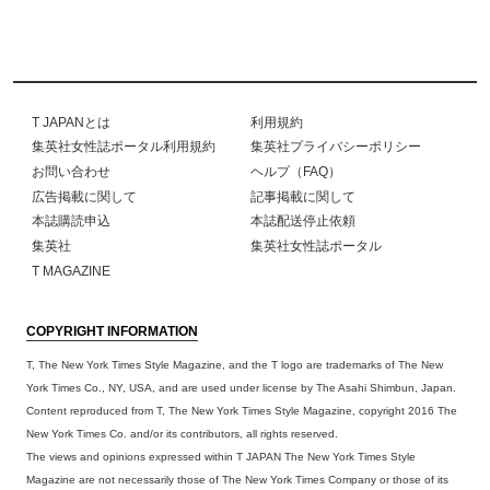
T JAPANとは
利用規約
集英社女性誌ポータル利用規約
集英社プライバシーポリシー
お問い合わせ
ヘルプ（FAQ）
広告掲載に関して
記事掲載に関して
本誌購読申込
本誌配送停止依頼
集英社
集英社女性誌ポータル
T MAGAZINE
COPYRIGHT INFORMATION
T, The New York Times Style Magazine, and the T logo are trademarks of The New
York Times Co., NY, USA, and are used under license by The Asahi Shimbun, Japan.
Content reproduced from T, The New York Times Style Magazine, copyright 2016 The
New York Times Co. and/or its contributors, all rights reserved.
The views and opinions expressed within T JAPAN The New York Times Style
Magazine are not necessarily those of The New York Times Company or those of its