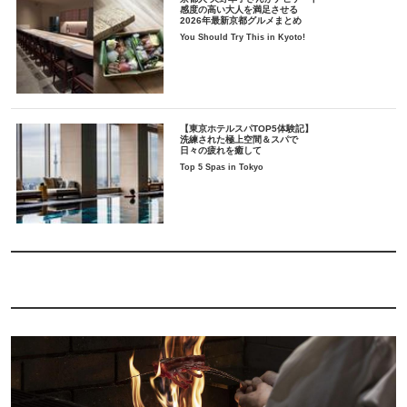
感度の高い大人を満足させる
2026年最新京都グルメまとめ
You Should Try This in Kyoto!
【東京ホテルスパTOP5体験記】
洗練された極上空間＆スパで
日々の疲れを癒して
Top 5 Spas in Tokyo