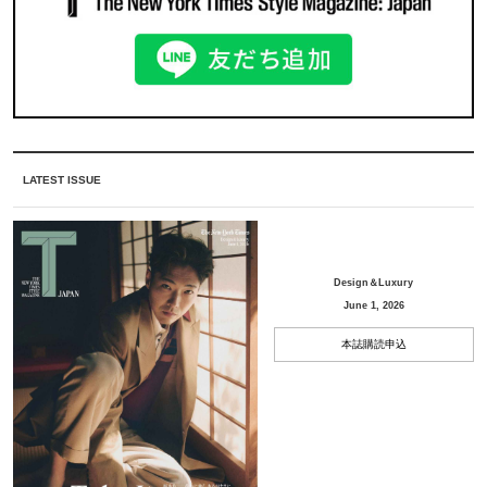
LATEST ISSUE
Design＆Luxury
June 1, 2026
本誌購読申込