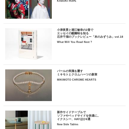
KABUKI HOPE
小津夜景と堀江敏幸の2冊で
エッセイの醍醐味を知る
石井千湖のブックレビュー「本のみずうみ」vol.18
What Will You Read Next ?
パールの常識を覆す
ミキモトとクロムハーツの新章
MIKIMOTO CHROME HEARTS
新作サイドテーブルで
ソファやベッドサイドを快適に。
イクスシー、HAYほか6選
New Side Tables