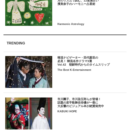
月のリズムで読む、12星座占い
TRENDING
韓流ナビゲーター・田代親世の
必見！ 韓流名作ドラマ3選
Vol.42 朝鮮時代からのタイムスリップ
The Best K-Entertainment
市川團子、市川染五郎らが登場！
話題の若手歌舞伎俳優が一冊に
大反響のビジュアル本が絶賛発売中
KABUKI HOPE