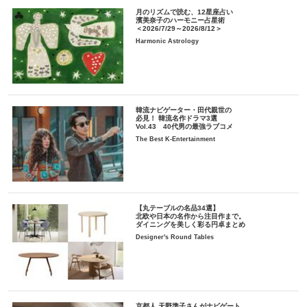
月のリズムで読む、12星座占い
濱美奈子のハーモニー占星術
＜2026/7/29～2026/8/12＞
Harmonic Astrology
韓流ナビゲーター・田代親世の
必見！ 韓流名作ドラマ3選
Vol.43 40代男の最強ラブコメ
The Best K-Entertainment
【丸テーブルの名品34選】
北欧や日本の名作から注目作まで。
ダイニングを美しく彩る円卓まとめ
Designer's Round Tables
京都人 天野準子さんがナビゲート