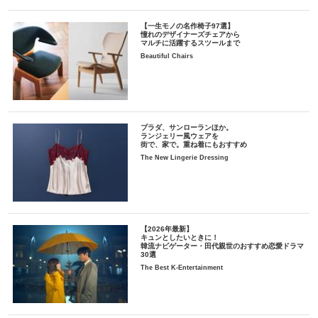
【一生モノの名作椅子97選】
憧れのデザイナーズチェアから
マルチに活躍するスツールまで
Beautiful Chairs
プラダ、サンローランほか。
ランジェリー風ウェアを
街で、家で。重ね着にもおすすめ
The New Lingerie Dressing
【2026年最新】
キュンとしたいときに！
韓流ナビゲーター・田代親世のおすすめ恋愛ドラマ
30選
The Best K-Entertainment