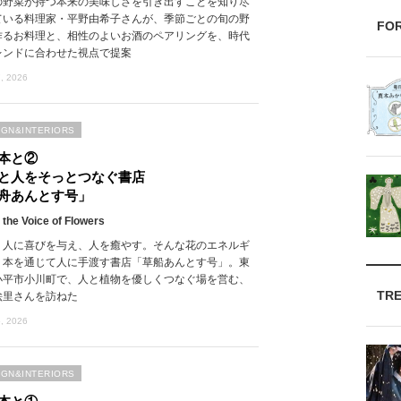
の野菜が持つ本来の美味しさを引き出すことを知り尽
ている料理家・平野由希子さんが、季節ごとの旬の野
FO
作るお料理と、相性のよいお酒のペアリングを、時代
レンドに合わせた視点で提案
, 2026
IGN&INTERIORS
本と②
と人をそっとつなぐ書店
舟あんとす号」
 the Voice of Flowers
、人に喜びを与え、人を癒やす。そんな花のエネルギ
、本を通じて人に手渡す書店「草船あんとす号」。東
小平市小川町で、人と植物を優しくつなぐ場を営む、
TR
絵里さんを訪ねた
, 2026
IGN&INTERIORS