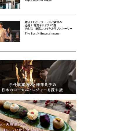
Top 5 Spas in Tokyo
韓流ナビゲーター・田代親世の
必見！ 韓流名作ドラマ3選
Vol.41 魅惑のロイヤルラブストーリー
The Best K-Entertainment