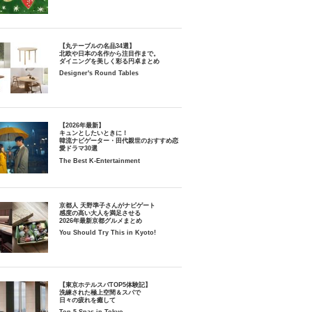
【丸テーブルの名品34選】
北欧や日本の名作から注目作まで。
ダイニングを美しく彩る円卓まとめ
Designer's Round Tables
【2026年最新】
キュンとしたいときに！
韓流ナビゲーター・田代親世のおすすめ恋
愛ドラマ30選
The Best K-Entertainment
京都人 天野準子さんがナビゲート
感度の高い大人を満足させる
2026年最新京都グルメまとめ
You Should Try This in Kyoto!
【東京ホテルスパTOP5体験記】
洗練された極上空間＆スパで
日々の疲れを癒して