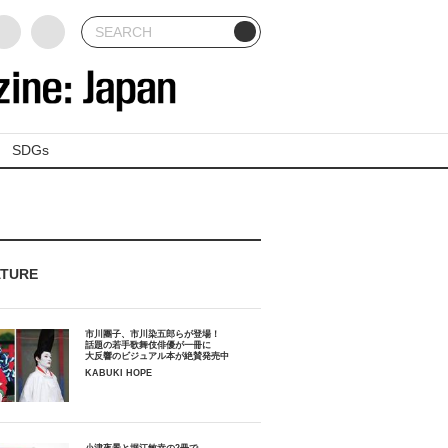
SDGs
ATURE
市川團子、市川染五郎らが登場！
話題の若手歌舞伎俳優が一冊に
大反響のビジュアル本が絶賛発売中
KABUKI HOPE