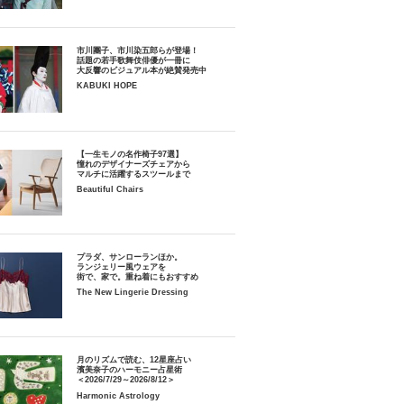
市川團子、市川染五郎らが登場！
話題の若手歌舞伎俳優が一冊に
大反響のビジュアル本が絶賛発売中
KABUKI HOPE
【一生モノの名作椅子97選】
憧れのデザイナーズチェアから
マルチに活躍するスツールまで
Beautiful Chairs
プラダ、サンローランほか。
ランジェリー風ウェアを
街で、家で。重ね着にもおすすめ
The New Lingerie Dressing
月のリズムで読む、12星座占い
濱美奈子のハーモニー占星術
＜2026/7/29～2026/8/12＞
Harmonic Astrology