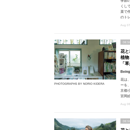
季節
くし
菜で
のト
Aug 07
DES
花と
植物
「草
Being
花は
PHOTOGRAPHS BY NORIO KIDERA
ーを
京都
宮岡
Aug 06
DES