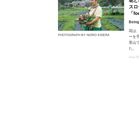
花と
スロ
「fou
Being
花は
PHOTOGRAPH BY NORIO KIDERA
ーを
里山で
た。
Aug 05