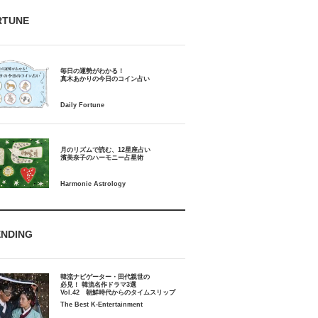
RTUNE
毎日の運勢がわかる！
月のリズムで読む、12星座占い
ENDING
韓流ナビゲーター・田代親世の
必見！ 韓流名作ドラマ3選
Vol.42 朝鮮時代からのタイムスリップ
The Best K-Entertainment