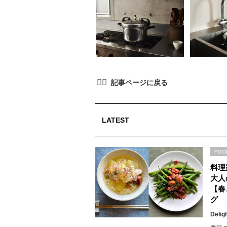
LATEST
FOO
料理
大人
【春
グ
Delig