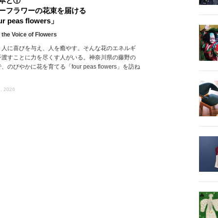
本と①
ーフラワーの花束を届ける
r peas flowers」
 the Voice of Flowers
、人に喜びを与え、人を癒やす。そんな花のエネルギ
手渡すことに力を尽くす人がいる。神奈川県の藤野の
、のびやかに花を育てる「four peas flowers」を訪ね
, 2026