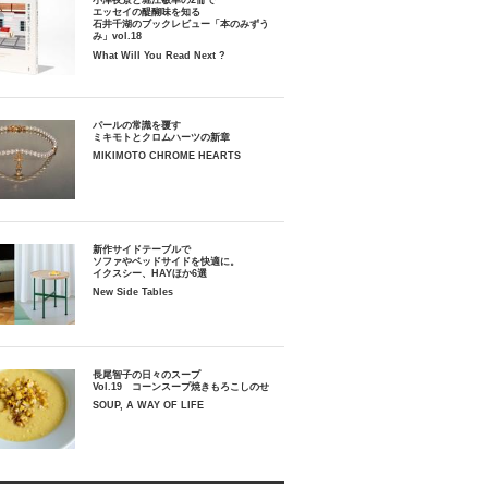
小津夜景と堀江敏幸の2冊で
エッセイの醍醐味を知る
石井千湖のブックレビュー「本のみずう
み」vol.18
What Will You Read Next ?
パールの常識を覆す
ミキモトとクロムハーツの新章
MIKIMOTO CHROME HEARTS
新作サイドテーブルで
ソファやベッドサイドを快適に。
イクスシー、HAYほか6選
New Side Tables
長尾智子の日々のスープ
Vol.19 コーンスープ焼きもろこしのせ
SOUP, A WAY OF LIFE