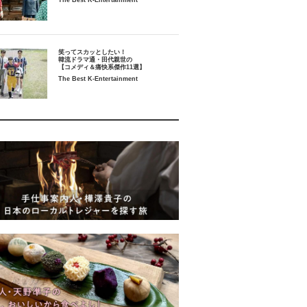
The Best K-Entertainment
笑ってスカッとしたい！
韓流ドラマ通・田代親世の
【コメディ＆痛快系傑作11選】
The Best K-Entertainment