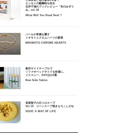
小津夜景と堀江敏幸の2冊で
エッセイの醍醐味を知る
石井千湖のブックレビュー「本のみずう
み」vol.18
What Will You Read Next ?
パールの常識を覆す
ミキモトとクロムハーツの新章
MIKIMOTO CHROME HEARTS
新作サイドテーブルで
ソファやベッドサイドを快適に。
イクスシー、HAYほか6選
New Side Tables
長尾智子の日々のスープ
Vol.19 コーンスープ焼きもろこしのせ
SOUP, A WAY OF LIFE