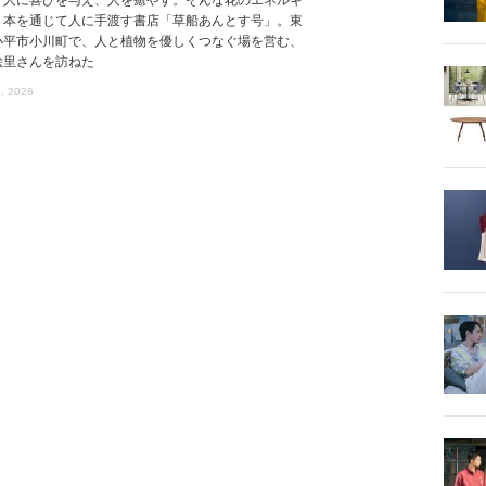
、本を通じて人に手渡す書店「草船あんとす号」。東
小平市小川町で、人と植物を優しくつなぐ場を営む、
絵里さんを訪ねた
, 2026