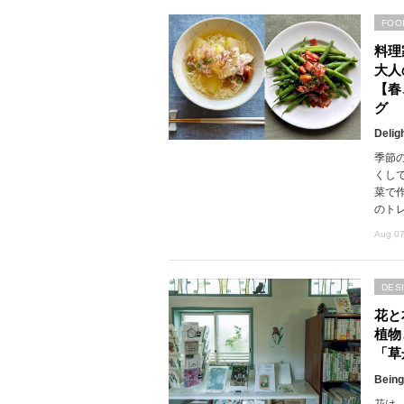
FOO
料理
大人
【春
グ
Delig
季節
くし
菜で
のト
Aug 07
DES
花と
植物
「草
Being
花は