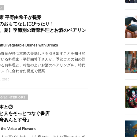
D
家 平野由希子が提案
のおもてなしにぴったり！
、夏】季節別の野菜料理とお酒のペアリン
htful Vegetable Dishes with Drinks
の野菜が持つ本来の美味しさを引き出すことを知り尽
ている料理家・平野由希子さんが、季節ごとの旬の野
作るお料理と、相性のよいお酒のペアリングを、時代
レンドに合わせた視点で提案
, 2026
IGN&INTERIORS
本と②
と人をそっとつなぐ書店
舟あんとす号」
 the Voice of Flowers
、人に喜びを与え、人を癒やす。そんな花のエネルギ