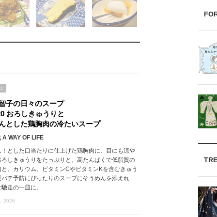
FO
D
智子の日々のスープ
l.20 おろしきゅうりと
んとした鶏胸肉の冷たいスープ
 A WAY OF LIFE
ん！とした口当たりに仕上げた鶏胸肉に、目にも涼や
TR
おろしきゅうりをたっぷりと。高たんぱくで低脂質の
肉と、カリウム、ビタミンCやビタミンKを含むきゅう
夏バテ予防にぴったりのスープにそうめんを添えれ
ご馳走の一皿に。
, 2026