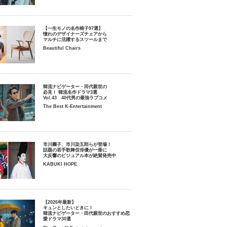
【一生モノの名作椅子97選】
憧れのデザイナーズチェアから
マルチに活躍するスツールまで
Beautiful Chairs
韓流ナビゲーター・田代親世の
必見！ 韓流名作ドラマ3選
Vol.43 40代男の最強ラブコメ
The Best K-Entertainment
市川團子、市川染五郎らが登場！
話題の若手歌舞伎俳優が一冊に
大反響のビジュアル本が絶賛発売中
KABUKI HOPE
【2026年最新】
キュンとしたいときに！
韓流ナビゲーター・田代親世のおすすめ恋
愛ドラマ30選