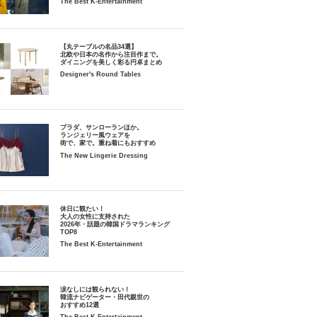
The Best K-Entertainment
【丸テーブルの名品34選】
北欧や日本の名作から注目作まで。
ダイニングを美しく彩る円卓まとめ
Designer's Round Tables
プラダ、サンローランほか。
ランジェリー風ウェアを
街で、家で。重ね着にもおすすめ
The New Lingerie Dressing
休日に観たい！
大人の女性に支持された
2026年・話題の韓国ドラマランキング
TOP8
The Best K-Entertainment
涙なしには観られない！
韓流ナビゲーター・田代親世の
おすすめ12選