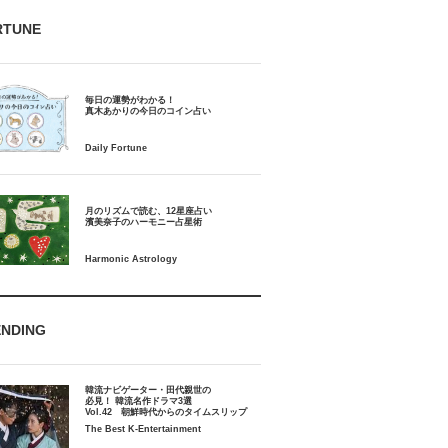
RTUNE
毎日の運勢がわかる！
月のリズムで読む、12星座占い
ENDING
韓流ナビゲーター・田代親世の
必見！ 韓流名作ドラマ3選
Vol.42 朝鮮時代からのタイムスリップ
The Best K-Entertainment