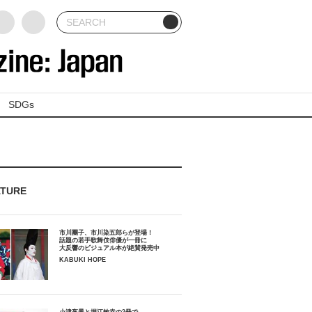
SDGs
ATURE
市川團子、市川染五郎らが登場！
話題の若手歌舞伎俳優が一冊に
大反響のビジュアル本が絶賛発売中
KABUKI HOPE