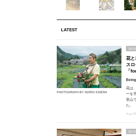
LATEST
DES
花と
スロ
「fou
Being
花は
PHOTOGRAPH BY NORIO KIDERA
ーを
里山で
た。
Aug 05
DES