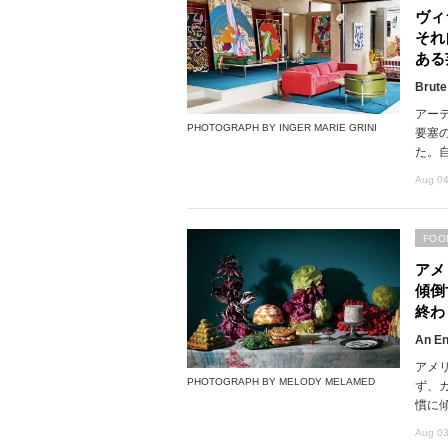
ヴィ
それ
ある
Brute
アー
PHOTOGRAPH BY INGER MARIE GRINI
要塞
た。
Aug 04
FOO
アメ
傾倒
終わ
An En
アメ
PHOTOGRAPH BY MELODY MELAMED
ず、
慣に
Aug 03