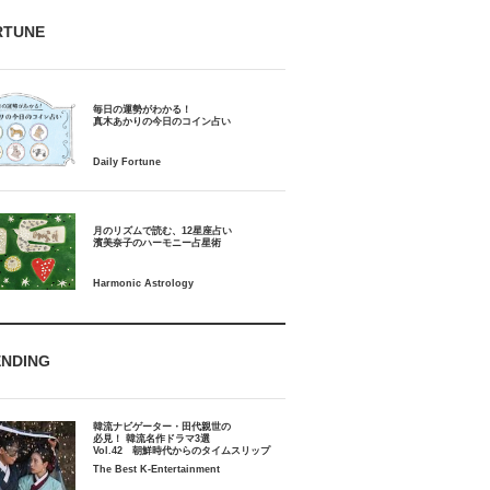
RTUNE
毎日の運勢がわかる！
月のリズムで読む、12星座占い
ENDING
韓流ナビゲーター・田代親世の
必見！ 韓流名作ドラマ3選
Vol.42 朝鮮時代からのタイムスリップ
The Best K-Entertainment