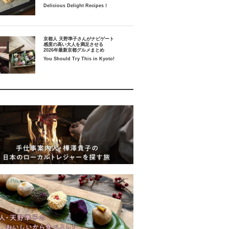
Delicious Delight Recipes！
京都人 天野準子さんがナビゲート
感度の高い大人を満足させる
2026年最新京都グルメまとめ
You Should Try This in Kyoto!