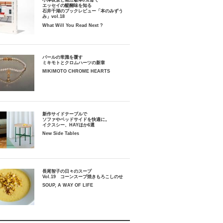
小津夜景と堀江敏幸の2冊で
エッセイの醍醐味を知る
石井千湖のブックレビュー「本のみずう
み」vol.18
What Will You Read Next ?
パールの常識を覆す
ミキモトとクロムハーツの新章
MIKIMOTO CHROME HEARTS
新作サイドテーブルで
ソファやベッドサイドを快適に。
イクスシー、HAYほか6選
New Side Tables
長尾智子の日々のスープ
Vol.19 コーンスープ焼きもろこしのせ
SOUP, A WAY OF LIFE