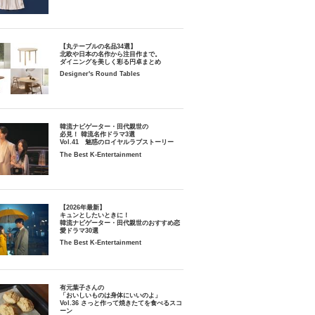
【丸テーブルの名品34選】
北欧や日本の名作から注目作まで。
ダイニングを美しく彩る円卓まとめ
Designer's Round Tables
韓流ナビゲーター・田代親世の
必見！ 韓流名作ドラマ3選
Vol.41 魅惑のロイヤルラブストーリー
The Best K-Entertainment
【2026年最新】
キュンとしたいときに！
韓流ナビゲーター・田代親世のおすすめ恋
愛ドラマ30選
The Best K-Entertainment
有元葉子さんの
「おいしいものは身体にいいのよ」
Vol.36 さっと作って焼きたてを食べるスコ
ーン