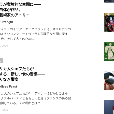
ラが実験的な空間に――
自体が作品。
芸術家のアトリエ
 Strength
ティストのイーダ・エークブラッドは、オスロに立つ
のようなコンクリートヴィラを実験的な空間に変え
自分、そして人々のために。
, 2026
D
リカ人シェフたちが
する、新しい食の習慣――
りなき饗宴
dless Feast
リカ人のシェフたちが今、ディナーほどかしこまら
カクテルパーティともちょっと違うフランスのある習
傾倒している。その理由とは？
, 2026