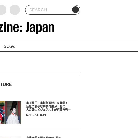
SDGs
ATURE
市川團子、市川染五郎らが登場！
話題の若手歌舞伎俳優が一冊に
大反響のビジュアル本が絶賛発売中
KABUKI HOPE