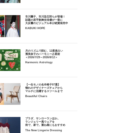
市川團子、市川染五郎らが登場！
話題の若手歌舞伎俳優が一冊に
大反響のビジュアル本が絶賛発売中
KABUKI HOPE
月のリズムで読む、12星座占い
濱美奈子のハーモニー占星術
＜2026/7/29～2026/8/12＞
Harmonic Astrology
【一生モノの名作椅子97選】
憧れのデザイナーズチェアから
マルチに活躍するスツールまで
Beautiful Chairs
プラダ、サンローランほか。
ランジェリー風ウェアを
街で、家で。重ね着にもおすすめ
The New Lingerie Dressing