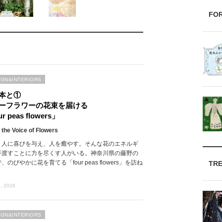
FO
IGN&INTERIORS
本と①
ーフラワーの花束を届ける
r peas flowers」
 the Voice of Flowers
、人に喜びを与え、人を癒やす。そんな花のエネルギ
手渡すことに力を尽くす人がいる。神奈川県の藤野の
、のびやかに花を育てる「four peas flowers」を訪ね
TR
, 2026
IGN&INTERIORS