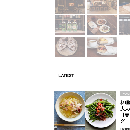
LATEST
FOO
料理
大人
【春
グ
Delig