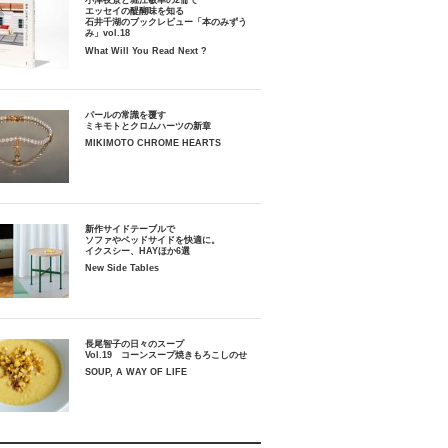
小津夜景と堀江敏幸の2冊で
エッセイの醍醐味を知る
石井千湖のブックレビュー「本のみずう
み」vol.18
What Will You Read Next ?
パールの常識を覆す
ミキモトとクロムハーツの新章
MIKIMOTO CHROME HEARTS
新作サイドテーブルで
ソファやベッドサイドを快適に。
イクスシー、HAYほか6選
New Side Tables
長尾智子の日々のスープ
Vol.19 コーンスープ焼きもろこしのせ
SOUP, A WAY OF LIFE