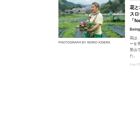
花と
スロ
「fou
Being
花は
PHOTOGRAPH BY NORIO KIDERA
ーを
里山で
た。
Aug 05