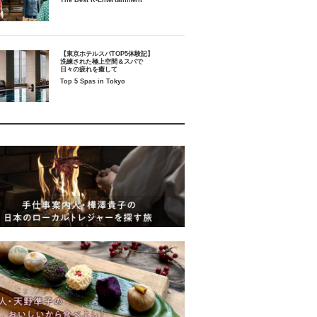
The Best K-Entertainment
【東京ホテルスパTOP5体験記】
洗練された極上空間＆スパで
日々の疲れを癒して
Top 5 Spas in Tokyo