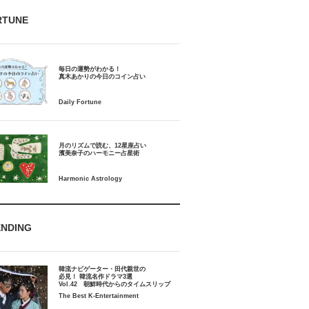
RTUNE
毎日の運勢がわかる！
月のリズムで読む、12星座占い
ENDING
韓流ナビゲーター・田代親世の
必見！ 韓流名作ドラマ3選
Vol.42 朝鮮時代からのタイムスリップ
The Best K-Entertainment