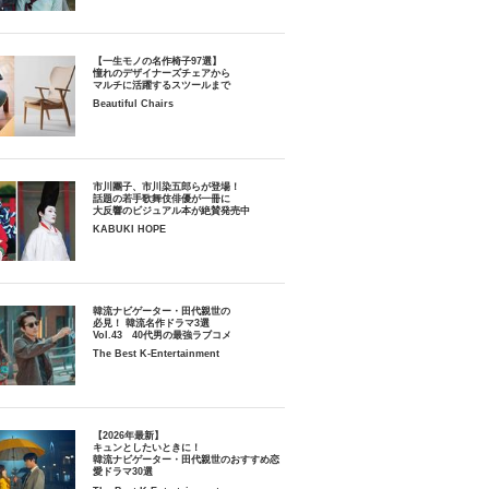
【一生モノの名作椅子97選】
憧れのデザイナーズチェアから
マルチに活躍するスツールまで
Beautiful Chairs
市川團子、市川染五郎らが登場！
話題の若手歌舞伎俳優が一冊に
大反響のビジュアル本が絶賛発売中
KABUKI HOPE
韓流ナビゲーター・田代親世の
必見！ 韓流名作ドラマ3選
Vol.43 40代男の最強ラブコメ
The Best K-Entertainment
【2026年最新】
キュンとしたいときに！
韓流ナビゲーター・田代親世のおすすめ恋
愛ドラマ30選