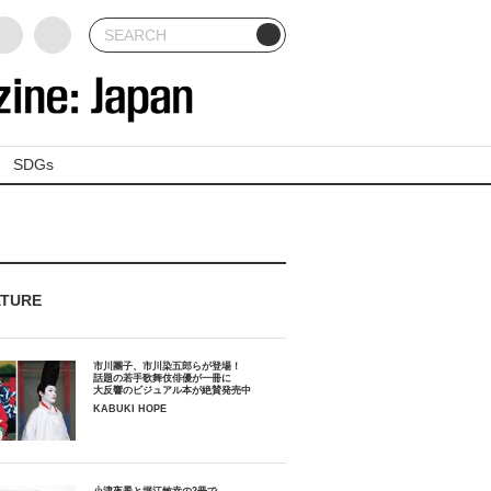
SDGs
ATURE
市川團子、市川染五郎らが登場！
話題の若手歌舞伎俳優が一冊に
大反響のビジュアル本が絶賛発売中
KABUKI HOPE