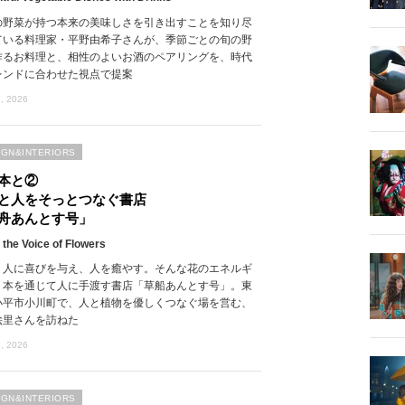
の野菜が持つ本来の美味しさを引き出すことを知り尽
ている料理家・平野由希子さんが、季節ごとの旬の野
作るお料理と、相性のよいお酒のペアリングを、時代
レンドに合わせた視点で提案
, 2026
IGN&INTERIORS
本と②
と人をそっとつなぐ書店
舟あんとす号」
 the Voice of Flowers
、人に喜びを与え、人を癒やす。そんな花のエネルギ
、本を通じて人に手渡す書店「草船あんとす号」。東
小平市小川町で、人と植物を優しくつなぐ場を営む、
絵里さんを訪ねた
, 2026
IGN&INTERIORS