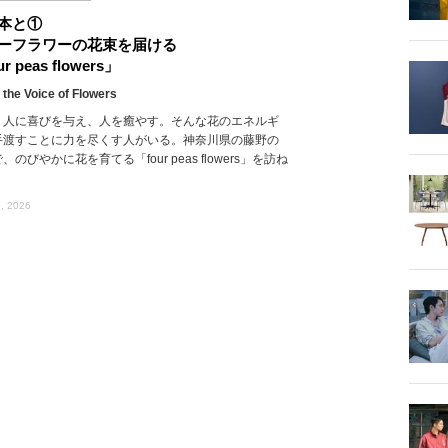
本と①
ーフラワーの花束を届ける
r peas flowers」
 the Voice of Flowers
、人に喜びを与え、人を癒やす。そんな花のエネルギ
手渡すことに力を尽くす人がいる。神奈川県の藤野の
、のびやかに花を育てる「four peas flowers」を訪ね
, 2026