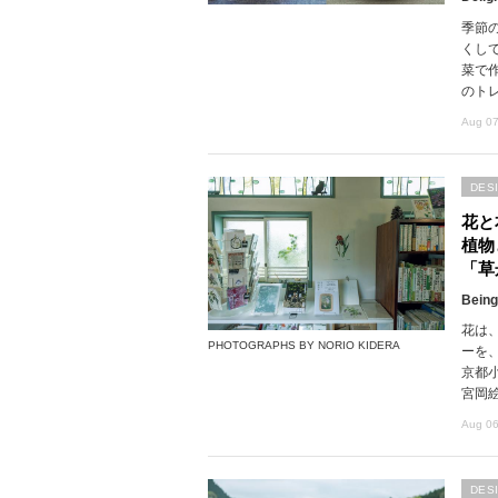
季節
くし
菜で
のト
Aug 07
DES
花と
植物
「草
Being
花は
PHOTOGRAPHS BY NORIO KIDERA
ーを
京都
宮岡
Aug 06
DES