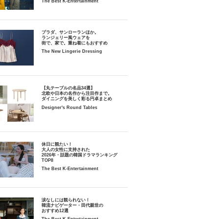
The Best K-Entertainment
プラダ、サンローランほか。
ランジェリー風ウェアを
街で、家で。重ね着にもおすすめ
The New Lingerie Dressing
【丸テーブルの名品34選】
北欧や日本の名作から注目作まで。
ダイニングを美しく彩る円卓まとめ
Designer's Round Tables
休日に観たい！
大人の女性に支持された
2026年・話題の韓国ドラマランキング
TOP8
The Best K-Entertainment
涙なしには観られない！
韓流ナビゲーター・田代親世の
おすすめ12選