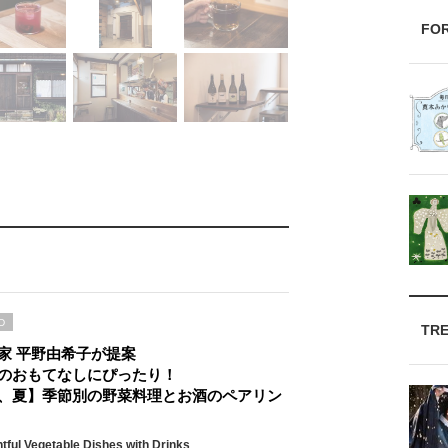
FO
D
TR
家 平野由希子が提案
のおもてなしにぴったり！
、夏】季節別の野菜料理とお酒のペアリン
htful Vegetable Dishes with Drinks