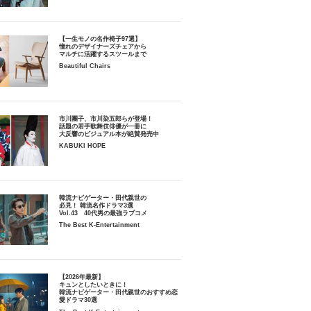
【一生モノの名作椅子97選】
憧れのデザイナーズチェアから
マルチに活躍するスツールまで
Beautiful Chairs
市川團子、市川染五郎らが登場！
話題の若手歌舞伎俳優が一冊に
大反響のビジュアル本が絶賛発売中
KABUKI HOPE
韓流ナビゲーター・田代親世の
必見！ 韓流名作ドラマ3選
Vol.43 40代男の最強ラブコメ
The Best K-Entertainment
【2026年最新】
キュンとしたいときに！
韓流ナビゲーター・田代親世のおすすめ恋
愛ドラマ30選