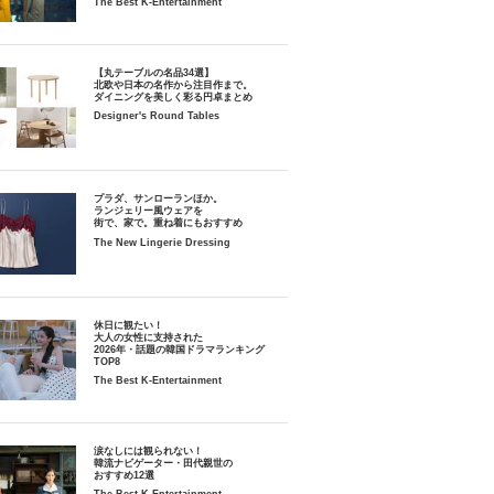
The Best K-Entertainment
【丸テーブルの名品34選】
北欧や日本の名作から注目作まで。
ダイニングを美しく彩る円卓まとめ
Designer's Round Tables
プラダ、サンローランほか。
ランジェリー風ウェアを
街で、家で。重ね着にもおすすめ
The New Lingerie Dressing
休日に観たい！
大人の女性に支持された
2026年・話題の韓国ドラマランキング
TOP8
The Best K-Entertainment
涙なしには観られない！
韓流ナビゲーター・田代親世の
おすすめ12選