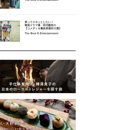
The Best K-Entertainment
笑ってスカッとしたい！
韓流ドラマ通・田代親世の
【コメディ＆痛快系傑作11選】
The Best K-Entertainment