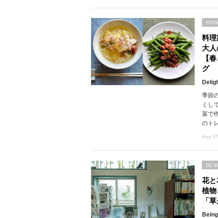
FOO
料理
大人
【春
グ
Delig
季節
くし
菜で
のト
Aug 07
DES
花と
植物
「草
Being