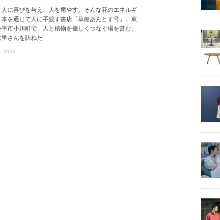
、人に喜びを与え、人を癒やす。そんな花のエネルギ
、本を通じて人に手渡す書店「草船あんとす号」。東
小平市小川町で、人と植物を優しくつなぐ場を営む、
絵里さんを訪ねた
, 2026