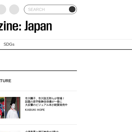
SDGs
ATURE
市川團子、市川染五郎らが登場！
話題の若手歌舞伎俳優が一冊に
大反響のビジュアル本が絶賛発売中
KABUKI HOPE