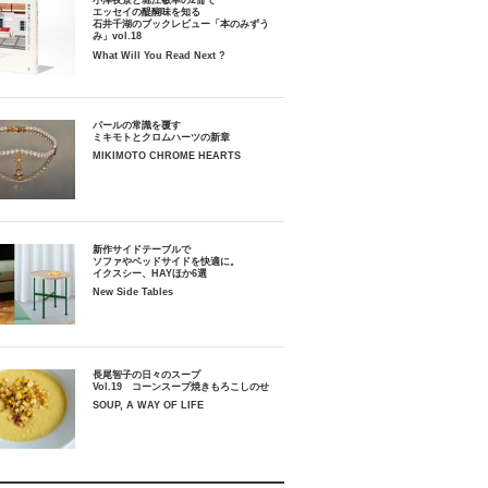
小津夜景と堀江敏幸の2冊で
エッセイの醍醐味を知る
石井千湖のブックレビュー「本のみずう
み」vol.18
What Will You Read Next ?
パールの常識を覆す
ミキモトとクロムハーツの新章
MIKIMOTO CHROME HEARTS
新作サイドテーブルで
ソファやベッドサイドを快適に。
イクスシー、HAYほか6選
New Side Tables
長尾智子の日々のスープ
Vol.19 コーンスープ焼きもろこしのせ
SOUP, A WAY OF LIFE