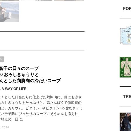
FO
D
智子の日々のスープ
l.20 おろしきゅうりと
んとした鶏胸肉の冷たいスープ
 A WAY OF LIFE
TR
ん！とした口当たりに仕上げた鶏胸肉に、目にも涼や
おろしきゅうりをたっぷりと。高たんぱくで低脂質の
肉と、カリウム、ビタミンCやビタミンKを含むきゅう
夏バテ予防にぴったりのスープにそうめんを添えれ
ご馳走の一皿に。
, 2026