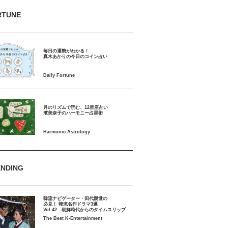
RTUNE
毎日の運勢がわかる！
月のリズムで読む、12星座占い
ENDING
韓流ナビゲーター・田代親世の
必見！ 韓流名作ドラマ3選
Vol.42 朝鮮時代からのタイムスリップ
The Best K-Entertainment