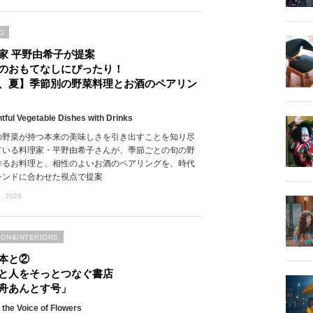
D
家 平野由希子が提案
のおもてなしにぴったり！
、夏】季節別の野菜料理とお酒のペアリン
htful Vegetable Dishes with Drinks
の野菜が持つ本来の美味しさを引き出すことを知り尽
ている料理家・平野由希子さんが、季節ごとの旬の野
作るお料理と、相性のよいお酒のペアリングを、時代
レンドに合わせた視点で提案
, 2026
IGN&INTERIORS
本と②
と人をそっとつなぐ書店
舟あんとす号」
 the Voice of Flowers