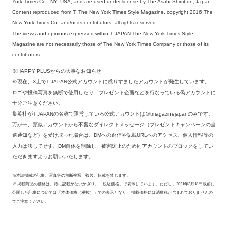
York Times Co., NY, USA, and are used under license by The Asahi Shimbun, Japan.
Content reproduced from T, The New York Times Style Magazine, copyright 2016 The
New York Times Co. and/or its contributors, all rights reserved.
The views and opinions expressed within T JAPAN The New York Times Style
Magazine are not necessarily those of The New York Times Company or those of its
contributors.
※HAPPY PLUSからの大事なお知らせ
※現在、X上でT JAPAN公式アカウントに成りすましたアカウントが発生しています。
ロゴや投稿写真を無断で使用したり、プレゼント企画などを行なっている偽アカウントに
十分ご注意ください。
集英社がT JAPANの名称で運営している公式アカウントは＠tmagazinejapanのみです。
万が一、類似アカウントから不審なダイレクトメッセージ（プレゼントキャンペーンの当
選通知など）を受け取った場合は、DMへの返信や記載URLへのアクセス、個人情報等の
入力は決してせず、DM自体を削除し、被害防止のため同アカウントのブロックをしてい
ただきますようお願いいたします。
※本誌掲載の記事、写真等の無断複写、複製、転載を禁じます。
※ 掲載商品の価格は、特に記載がないかぎり、「税込価格」で表示しています。ただし、2021年3月18日以前に
公開した記事については「本体価格（税抜）」での表示となり、 掲載価格には消費税が含まれておりませんの
でご注意ください。