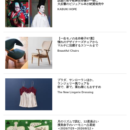
話題の若手歌舞伎俳優が一冊に
大反響のビジュアル本が絶賛発売中
KABUKI HOPE
【一生モノの名作椅子97選】
憧れのデザイナーズチェアから
マルチに活躍するスツールまで
Beautiful Chairs
プラダ、サンローランほか。
ランジェリー風ウェアを
街で、家で。重ね着にもおすすめ
The New Lingerie Dressing
月のリズムで読む、12星座占い
濱美奈子のハーモニー占星術
＜2026/7/29～2026/8/12＞