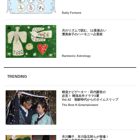
月のリズムで読む、12星座占い
TRENDING
韓流ナビゲーター・田代親世の
必見！ 韓流名作ドラマ3選
Vol.42 朝鮮時代からのタイムスリップ
The Best K-Entertainment
市川團子、市川染五郎らが登場！