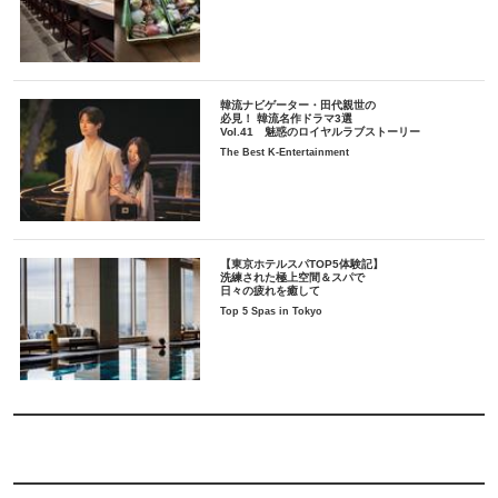
韓流ナビゲーター・田代親世の
必見！ 韓流名作ドラマ3選
Vol.41 魅惑のロイヤルラブストーリー
The Best K-Entertainment
【東京ホテルスパTOP5体験記】
洗練された極上空間＆スパで
日々の疲れを癒して
Top 5 Spas in Tokyo