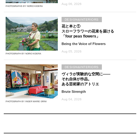
Aug 06, 2026
PHOTOGRAPHS BY NORIO KIDERA
DESIGN&INTERIORS
花と本と①
スローフラワーの花束を届ける
「four peas flowers」
Being the Voice of Flowers
Aug 05, 2026
PHOTOGRAPH BY NORIO KIDERA
DESIGN&INTERIORS
ヴィラが実験的な空間に――
それ自体が作品。
ある芸術家のアトリエ
Brute Strength
Aug 04, 2026
PHOTOGRAPH BY INGER MARIE GRINI