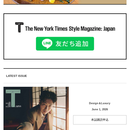
LATEST ISSUE
Design＆Luxury
June 1, 2026
本誌購読申込