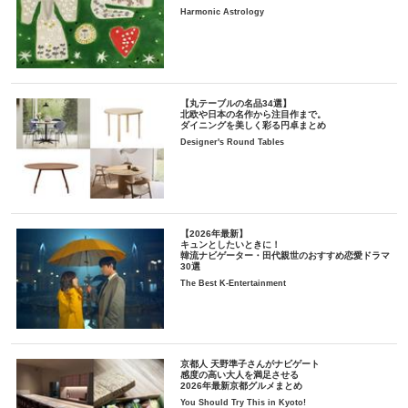
Harmonic Astrology
【丸テーブルの名品34選】
北欧や日本の名作から注目作まで。
ダイニングを美しく彩る円卓まとめ
Designer's Round Tables
【2026年最新】
キュンとしたいときに！
韓流ナビゲーター・田代親世のおすすめ恋愛ドラマ
30選
The Best K-Entertainment
京都人 天野準子さんがナビゲート
感度の高い大人を満足させる
2026年最新京都グルメまとめ
You Should Try This in Kyoto!