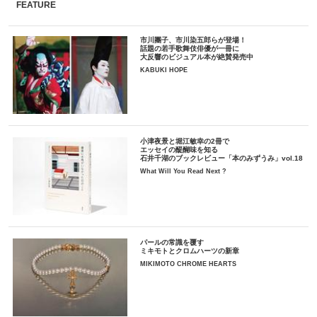
FEATURE
市川團子、市川染五郎らが登場！
話題の若手歌舞伎俳優が一冊に
大反響のビジュアル本が絶賛発売中
KABUKI HOPE
小津夜景と堀江敏幸の2冊で
エッセイの醍醐味を知る
石井千湖のブックレビュー「本のみずうみ」vol.18
What Will You Read Next ?
パールの常識を覆す
ミキモトとクロムハーツの新章
MIKIMOTO CHROME HEARTS