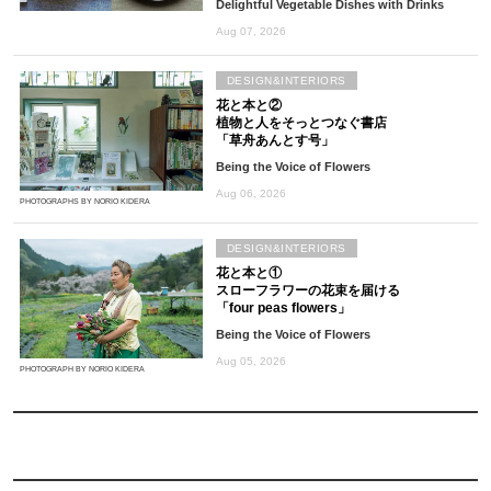
Delightful Vegetable Dishes with Drinks
Aug 07, 2026
DESIGN&INTERIORS
花と本と②
植物と人をそっとつなぐ書店
「草舟あんとす号」
Being the Voice of Flowers
Aug 06, 2026
PHOTOGRAPHS BY NORIO KIDERA
DESIGN&INTERIORS
花と本と①
スローフラワーの花束を届ける
「four peas flowers」
Being the Voice of Flowers
Aug 05, 2026
PHOTOGRAPH BY NORIO KIDERA