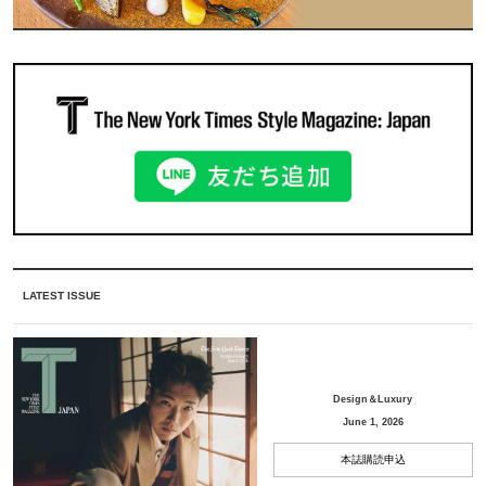
LATEST ISSUE
Design＆Luxury
June 1, 2026
本誌購読申込