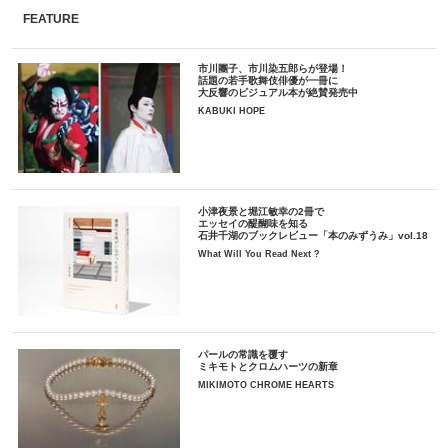
FEATURE
市川團子、市川染五郎らが登場！
話題の若手歌舞伎俳優が一冊に
大反響のビジュアル本が絶賛発売中
KABUKI HOPE
小津夜景と堀江敏幸の2冊で
エッセイの醍醐味を知る
石井千湖のブックレビュー「本のみずうみ」vol.18
What Will You Read Next ?
パールの常識を覆す
ミキモトとクロムハーツの新章
MIKIMOTO CHROME HEARTS