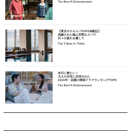
The Best K-Entertainment
【東京ホテルスパTOP5体験記】
洗練された極上空間＆スパで
日々の疲れを癒して
Top 5 Spas in Tokyo
休日に観たい！
大人の女性に支持された
2026年・話題の韓国ドラマランキングTOP8
The Best K-Entertainment