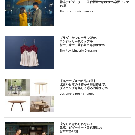
韓流ナビゲーター・田代親世のおすすめ恋愛ドラマ
30選
The Best K-Entertainment
プラダ、サンローランほか。
ランジェリー風ウェアを
街で、家で。重ね着にもおすすめ
The New Lingerie Dressing
【丸テーブルの名品34選】
北欧や日本の名作から注目作まで。
ダイニングを美しく彩る円卓まとめ
Designer's Round Tables
涙なしには観られない！
韓流ナビゲーター・田代親世の
おすすめ12選