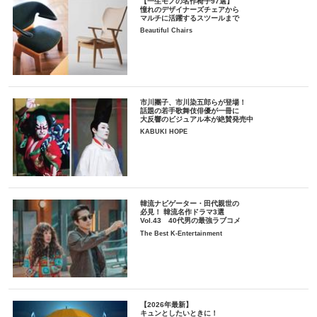
【一生モノの名作椅子97選】
憧れのデザイナーズチェアから
マルチに活躍するスツールまで
Beautiful Chairs
市川團子、市川染五郎らが登場！
話題の若手歌舞伎俳優が一冊に
大反響のビジュアル本が絶賛発売中
KABUKI HOPE
韓流ナビゲーター・田代親世の
必見！ 韓流名作ドラマ3選
Vol.43 40代男の最強ラブコメ
The Best K-Entertainment
【2026年最新】
キュンとしたいときに！