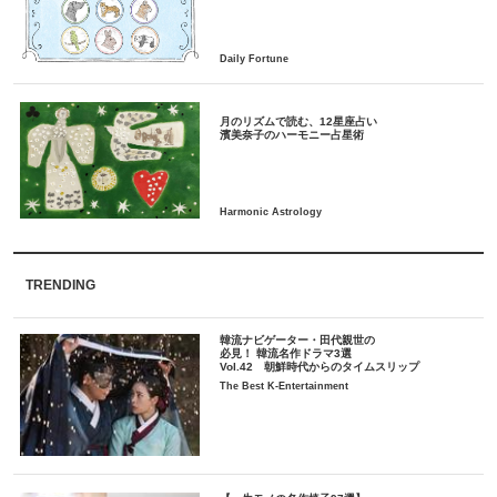
月のリズムで読む、12星座占い
TRENDING
韓流ナビゲーター・田代親世の
必見！ 韓流名作ドラマ3選
Vol.42 朝鮮時代からのタイムスリップ
The Best K-Entertainment