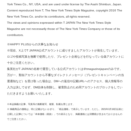
York Times Co., NY, USA, and are used under license by The Asahi Shimbun, Japan.
Content reproduced from T, The New York Times Style Magazine, copyright 2016 The
New York Times Co. and/or its contributors, all rights reserved.
The views and opinions expressed within T JAPAN The New York Times Style
Magazine are not necessarily those of The New York Times Company or those of its
contributors.
※HAPPY PLUSからの大事なお知らせ
※現在、X上でT JAPAN公式アカウントに成りすましたアカウントが発生しています。
ロゴや投稿写真を無断で使用したり、プレゼント企画などを行なっている偽アカウントに
十分ご注意ください。
集英社がT JAPANの名称で運営している公式アカウントは＠tmagazinejapanのみです。
万が一、類似アカウントから不審なダイレクトメッセージ（プレゼントキャンペーンの当
選通知など）を受け取った場合は、DMへの返信や記載URLへのアクセス、個人情報等の
入力は決してせず、DM自体を削除し、被害防止のため同アカウントのブロックをしてい
ただきますようお願いいたします。
※本誌掲載の記事、写真等の無断複写、複製、転載を禁じます。
※ 掲載商品の価格は、特に記載がないかぎり、「税込価格」で表示しています。ただし、2021年3月18日以前に
公開した記事については「本体価格（税抜）」での表示となり、 掲載価格には消費税が含まれておりませんの
でご注意ください。