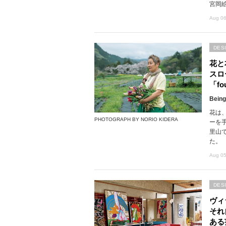
宮岡
Aug 06
DES
花と
スロ
「fou
Being
花は
PHOTOGRAPH BY NORIO KIDERA
ーを
里山で
た。
Aug 05
DES
ヴィ
それ
ある