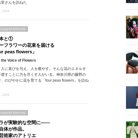
絵里さんを訪ねた
, 2026
IGN&INTERIORS
本と①
ーフラワーの花束を届ける
r peas flowers」
 the Voice of Flowers
、人に喜びを与え、人を癒やす。そんな花のエネルギ
手渡すことに力を尽くす人がいる。神奈川県の藤野の
、のびやかに花を育てる「four peas flowers」を訪ね
, 2026
IGN&INTERIORS
ラが実験的な空間に――
自体が作品。
芸術家のアトリエ