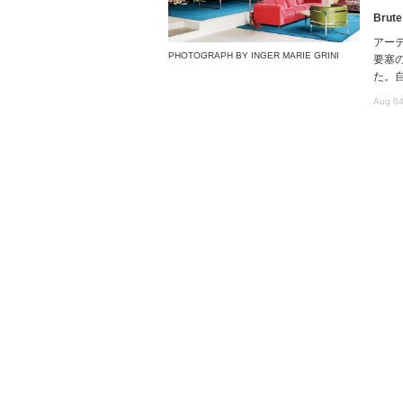
Brute
アー
PHOTOGRAPH BY INGER MARIE GRINI
要塞
た。
Aug 04