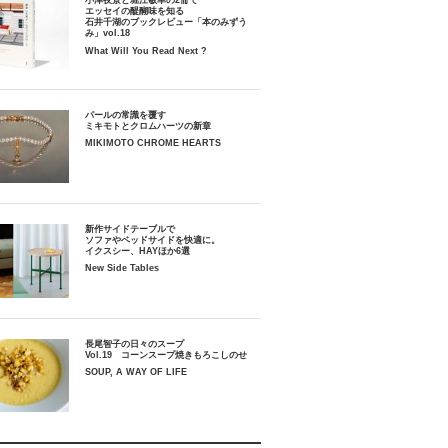
小津夜景と堀江敏幸の2冊で
エッセイの醍醐味を知る
石井千湖のブックレビュー「本のみずう
み」vol.18
What Will You Read Next ?
パールの常識を覆す
ミキモトとクロムハーツの新章
MIKIMOTO CHROME HEARTS
新作サイドテーブルで
ソファやベッドサイドを快適に。
イクスシー、HAYほか6選
New Side Tables
長尾智子の日々のスープ
Vol.19 コーンスープ焼きもろこしのせ
SOUP, A WAY OF LIFE