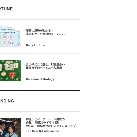
RTUNE
毎日の運勢がわかる！
月のリズムで読む、12星座占い
ENDING
韓流ナビゲーター・田代親世の
必見！ 韓流名作ドラマ3選
Vol.42 朝鮮時代からのタイムスリップ
The Best K-Entertainment