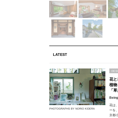
LATEST
DES
花と
植物
「草
Being
花は
PHOTOGRAPHS BY NORIO KIDERA
ーを
京都