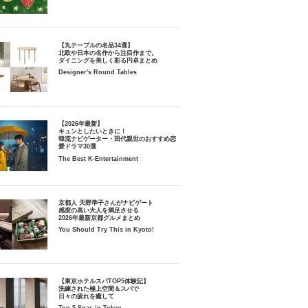
【丸テーブルの名品34選】
北欧や日本の名作から注目作まで。
ダイニングを美しく彩る円卓まとめ
Designer's Round Tables
【2026年最新】
キュンとしたいときに！
韓流ナビゲーター・田代親世のおすすめ恋
愛ドラマ30選
The Best K-Entertainment
京都人 天野準子さんがナビゲート
感度の高い大人を満足させる
2026年最新京都グルメまとめ
You Should Try This in Kyoto!
【東京ホテルスパTOP5体験記】
洗練された極上空間＆スパで
日々の疲れを癒して