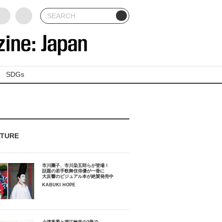
SDGs
ATURE
市川團子、市川染五郎らが登場！
話題の若手歌舞伎俳優が一冊に
大反響のビジュアル本が絶賛発売中
KABUKI HOPE