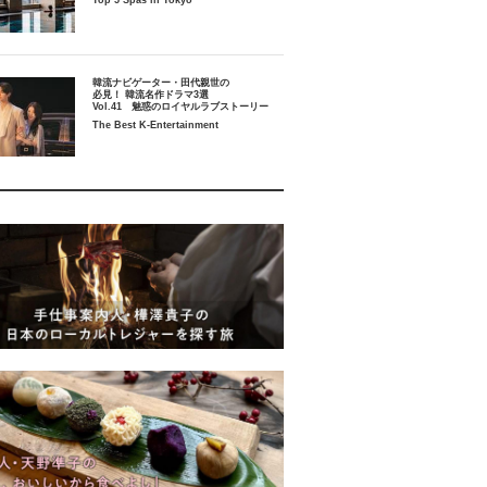
Top 5 Spas in Tokyo
韓流ナビゲーター・田代親世の
必見！ 韓流名作ドラマ3選
Vol.41 魅惑のロイヤルラブストーリー
The Best K-Entertainment