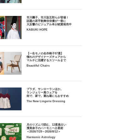
市川團子、市川染五郎らが登場！
話題の若手歌舞伎俳優が一冊に
大反響のビジュアル本が絶賛発売中
KABUKI HOPE
【一生モノの名作椅子97選】
憧れのデザイナーズチェアから
マルチに活躍するスツールまで
Beautiful Chairs
プラダ、サンローランほか。
ランジェリー風ウェアを
街で、家で。重ね着にもおすすめ
The New Lingerie Dressing
月のリズムで読む、12星座占い
濱美奈子のハーモニー占星術
＜2026/7/29～2026/8/12＞
Harmonic Astrology