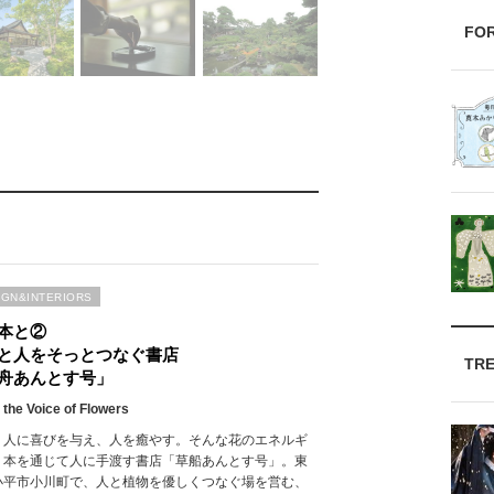
FO
IGN&INTERIORS
本と②
と人をそっとつなぐ書店
TR
舟あんとす号」
 the Voice of Flowers
、人に喜びを与え、人を癒やす。そんな花のエネルギ
、本を通じて人に手渡す書店「草船あんとす号」。東
小平市小川町で、人と植物を優しくつなぐ場を営む、