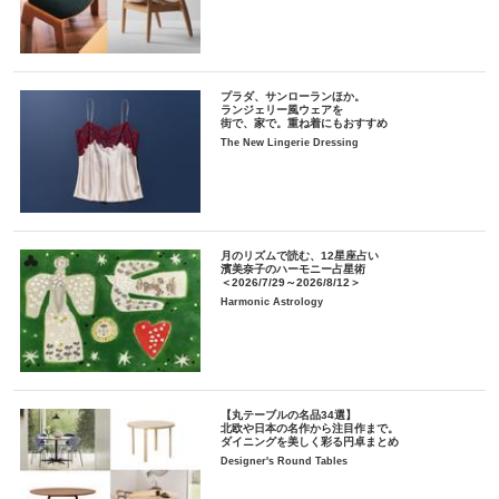
プラダ、サンローランほか。
ランジェリー風ウェアを
街で、家で。重ね着にもおすすめ
The New Lingerie Dressing
月のリズムで読む、12星座占い
濱美奈子のハーモニー占星術
＜2026/7/29～2026/8/12＞
Harmonic Astrology
【丸テーブルの名品34選】
北欧や日本の名作から注目作まで。
ダイニングを美しく彩る円卓まとめ
Designer's Round Tables