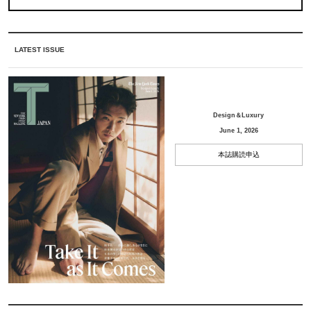
LATEST ISSUE
Design＆Luxury
June 1, 2026
本誌購読申込