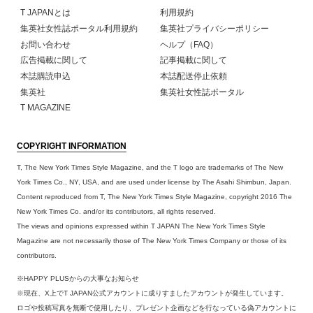
T JAPANとは
利用規約
集英社女性誌ポータル利用規約
集英社プライバシーポリシー
お問い合わせ
ヘルプ（FAQ）
広告掲載に関して
記事掲載に関して
本誌購読申込
本誌配送停止依頼
集英社
集英社女性誌ポータル
T MAGAZINE
COPYRIGHT INFORMATION
T, The New York Times Style Magazine, and the T logo are trademarks of The New
York Times Co., NY, USA, and are used under license by The Asahi Shimbun, Japan.
Content reproduced from T, The New York Times Style Magazine, copyright 2016 The
New York Times Co. and/or its contributors, all rights reserved.
The views and opinions expressed within T JAPAN The New York Times Style
Magazine are not necessarily those of The New York Times Company or those of its
contributors.
※HAPPY PLUSからの大事なお知らせ
※現在、X上でT JAPAN公式アカウントに成りすましたアカウントが発生しています。
ロゴや投稿写真を無断で使用したり、プレゼント企画などを行なっている偽アカウントに