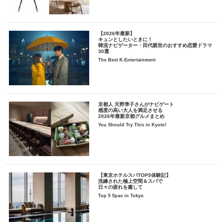
【2026年最新】
キュンとしたいときに！
韓流ナビゲーター・田代親世のおすすめ恋愛ドラマ
30選
The Best K-Entertainment
京都人 天野準子さんがナビゲート
感度の高い大人を満足させる
2026年最新京都グルメまとめ
You Should Try This in Kyoto!
【東京ホテルスパTOP5体験記】
洗練された極上空間＆スパで
日々の疲れを癒して
Top 5 Spas in Tokyo