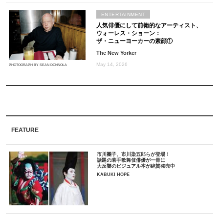
ENTERTAINMENT
人気俳優にして前衛的なアーティスト、
ウォーレス・ショーン：
ザ・ニューヨーカーの素顔①
The New Yorker
May 14, 2026
PHOTOGRAPH BY SEAN DONNOLA
FEATURE
市川團子、市川染五郎らが登場！
話題の若手歌舞伎俳優が一冊に
大反響のビジュアル本が絶賛発売中
KABUKI HOPE