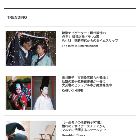
TRENDING
韓流ナビゲーター・田代親世の
必見！ 韓流名作ドラマ3選
Vol.42 朝鮮時代からのタイムスリップ
The Best K-Entertainment
市川團子、市川染五郎らが登場！
話題の若手歌舞伎俳優が一冊に
大反響のビジュアル本が絶賛発売中
KABUKI HOPE
【一生モノの名作椅子97選】
憧れのデザイナーズチェアから
マルチに活躍するスツールまで
Beautiful Chairs