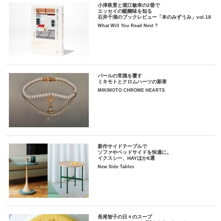
小津夜景と堀江敏幸の2冊で
エッセイの醍醐味を知る
石井千湖のブックレビュー「本のみずうみ」vol.18
What Will You Read Next ?
パールの常識を覆す
ミキモトとクロムハーツの新章
MIKIMOTO CHROME HEARTS
新作サイドテーブルで
ソファやベッドサイドを快適に。
イクスシー、HAYほか6選
New Side Tables
長尾智子の日々のスープ