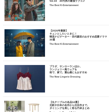
Vol.43 40代男の最強ラブコメ
The Best K-Entertainment
【2026年最新】
キュンとしたいときに！
韓流ナビゲーター・田代親世のおすすめ恋愛ドラマ
30選
The Best K-Entertainment
プラダ、サンローランほか。
ランジェリー風ウェアを
街で、家で。重ね着にもおすすめ
The New Lingerie Dressing
【丸テーブルの名品34選】
北欧や日本の名作から注目作まで。
ダイニングを美しく彩る円卓まとめ