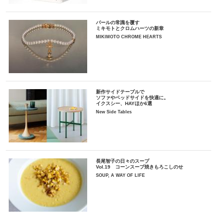
パールの常識を覆す
ミキモトとクロムハーツの新章
MIKIMOTO CHROME HEARTS
新作サイドテーブルで
ソファやベッドサイドを快適に。
イクスシー、HAYほか6選
New Side Tables
長尾智子の日々のスープ
Vol.19 コーンスープ焼きもろこしのせ
SOUP, A WAY OF LIFE