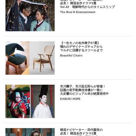
必見！ 韓流名作ドラマ3選
Vol.42 朝鮮時代からのタイムスリップ
The Best K-Entertainment
【一生モノの名作椅子97選】
憧れのデザイナーズチェアから
マルチに活躍するスツールまで
Beautiful Chairs
市川團子、市川染五郎らが登場！
話題の若手歌舞伎俳優が一冊に
大反響のビジュアル本が絶賛発売中
KABUKI HOPE
韓流ナビゲーター・田代親世の
必見！ 韓流名作ドラマ3選