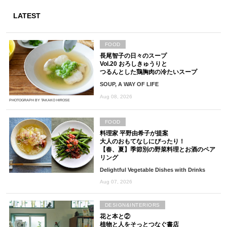
LATEST
FOOD
長尾智子の日々のスープ
Vol.20 おろしきゅうりと
つるんとした鶏胸肉の冷たいスープ
SOUP, A WAY OF LIFE
Aug 08, 2026
PHOTOGRAPH BY TAKAKO HIROSE
FOOD
料理家 平野由希子が提案
大人のおもてなしにぴったり！
【春、夏】季節別の野菜料理とお酒のペア
リング
Delightful Vegetable Dishes with Drinks
Aug 07, 2026
DESIGN&INTERIORS
花と本と②
植物と人をそっとつなぐ書店