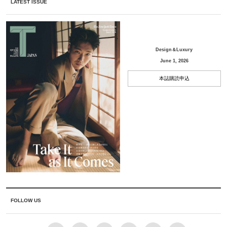
LATEST ISSUE
Design＆Luxury
June 1, 2026
本誌購読申込
FOLLOW US