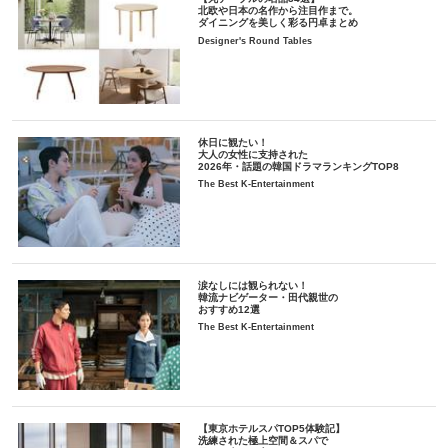
北欧や日本の名作から注目作まで。
ダイニングを美しく彩る円卓まとめ
Designer's Round Tables
休日に観たい！
大人の女性に支持された
2026年・話題の韓国ドラマランキングTOP8
The Best K-Entertainment
涙なしには観られない！
韓流ナビゲーター・田代親世の
おすすめ12選
The Best K-Entertainment
【東京ホテルスパTOP5体験記】
洗練された極上空間＆スパで