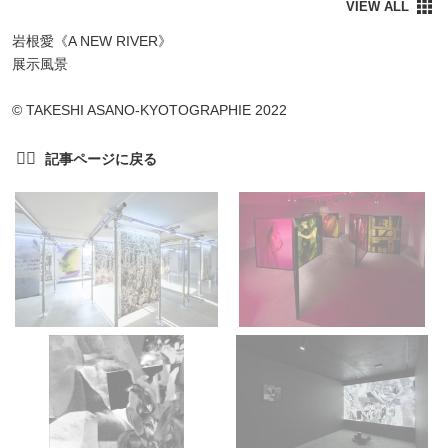
岩根愛《A NEW RIVER》
展示風景
©︎ TAKESHI ASANO-KYOTOGRAPHIE 2022