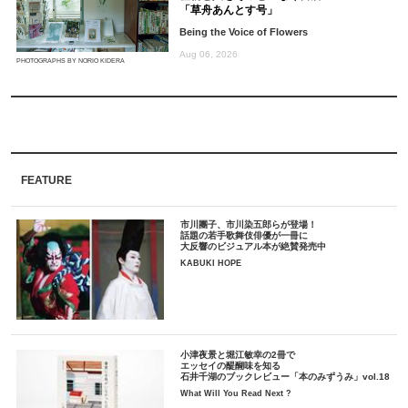
「草舟あんとす号」
Being the Voice of Flowers
Aug 06, 2026
PHOTOGRAPHS BY NORIO KIDERA
FEATURE
市川團子、市川染五郎らが登場！
話題の若手歌舞伎俳優が一冊に
大反響のビジュアル本が絶賛発売中
KABUKI HOPE
小津夜景と堀江敏幸の2冊で
エッセイの醍醐味を知る
石井千湖のブックレビュー「本のみずうみ」vol.18
What Will You Read Next ?