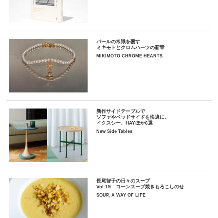
パールの常識を覆す
ミキモトとクロムハーツの新章
MIKIMOTO CHROME HEARTS
新作サイドテーブルで
ソファやベッドサイドを快適に。
イクスシー、HAYほか6選
New Side Tables
長尾智子の日々のスープ
Vol.19 コーンスープ焼きもろこしのせ
SOUP, A WAY OF LIFE