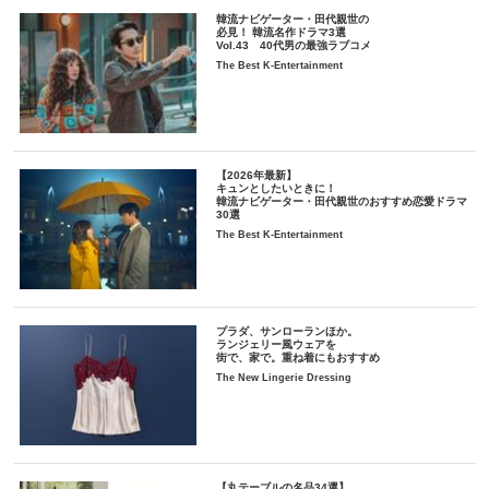
韓流ナビゲーター・田代親世の
必見！ 韓流名作ドラマ3選
Vol.43 40代男の最強ラブコメ
The Best K-Entertainment
【2026年最新】
キュンとしたいときに！
韓流ナビゲーター・田代親世のおすすめ恋愛ドラマ
30選
The Best K-Entertainment
プラダ、サンローランほか。
ランジェリー風ウェアを
街で、家で。重ね着にもおすすめ
The New Lingerie Dressing
【丸テーブルの名品34選】