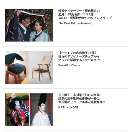
韓流ナビゲーター・田代親世の
必見！ 韓流名作ドラマ3選
Vol.42 朝鮮時代からのタイムスリップ
The Best K-Entertainment
【一生モノの名作椅子97選】
憧れのデザイナーズチェアから
マルチに活躍するスツールまで
Beautiful Chairs
市川團子、市川染五郎らが登場！
話題の若手歌舞伎俳優が一冊に
大反響のビジュアル本が絶賛発売中
KABUKI HOPE