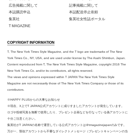
広告掲載に関して
記事掲載に関して
本誌購読申込
本誌配送停止依頼
集英社
集英社女性誌ポータル
T MAGAZINE
COPYRIGHT INFORMATION
T, The New York Times Style Magazine, and the T logo are trademarks of The New
York Times Co., NY, USA, and are used under license by The Asahi Shimbun, Japan.
Content reproduced from T, The New York Times Style Magazine, copyright 2016 The
New York Times Co. and/or its contributors, all rights reserved.
The views and opinions expressed within T JAPAN The New York Times Style
Magazine are not necessarily those of The New York Times Company or those of its
contributors.
※HAPPY PLUSからの大事なお知らせ
※現在、X上でT JAPAN公式アカウントに成りすましたアカウントが発生しています。
ロゴや投稿写真を無断で使用したり、プレゼント企画などを行なっている偽アカウントに
十分ご注意ください。
集英社がT JAPANの名称で運営している公式アカウントは＠tmagazinejapanのみです。
万が一、類似アカウントから不審なダイレクトメッセージ（プレゼントキャンペーンの当