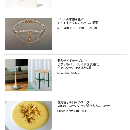
パールの常識を覆す
ミキモトとクロムハーツの新章
MIKIMOTO CHROME HEARTS
新作サイドテーブルで
ソファやベッドサイドを快適に。
イクスシー、HAYほか6選
New Side Tables
長尾智子の日々のスープ
Vol.19 コーンスープ焼きもろこしのせ
SOUP, A WAY OF LIFE