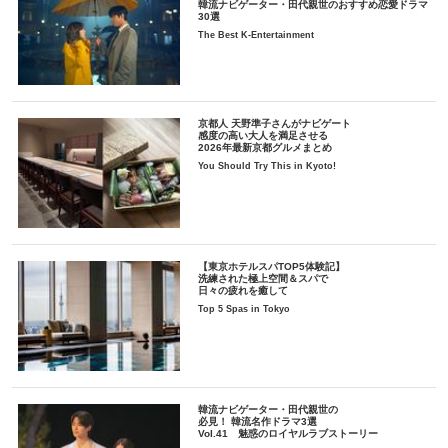
韓流ナビゲーター・田代親世のおすすめ恋愛ドラマ
30選
The Best K-Entertainment
京都人 天野準子さんがナビゲート
感度の高い大人を満足させる
2026年最新京都グルメまとめ
You Should Try This in Kyoto!
【東京ホテルスパTOP5体験記】
洗練された極上空間＆スパで
日々の疲れを癒して
Top 5 Spas in Tokyo
韓流ナビゲーター・田代親世の
必見！ 韓流名作ドラマ3選
Vol.41 魅惑のロイヤルラブストーリー