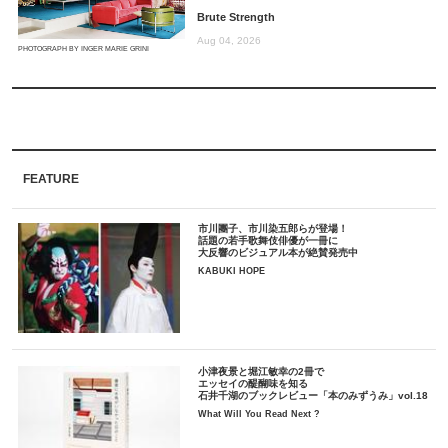
Brute Strength
Aug 04, 2026
PHOTOGRAPH BY INGER MARIE GRINI
FEATURE
市川團子、市川染五郎らが登場！
話題の若手歌舞伎俳優が一冊に
大反響のビジュアル本が絶賛発売中
KABUKI HOPE
小津夜景と堀江敏幸の2冊で
エッセイの醍醐味を知る
石井千湖のブックレビュー「本のみずうみ」vol.18
What Will You Read Next ?