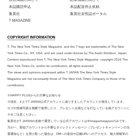
本誌購読申込
本誌配送停止依頼
集英社
集英社女性誌ポータル
T MAGAZINE
COPYRIGHT INFORMATION
T, The New York Times Style Magazine, and the T logo are trademarks of The New
York Times Co., NY, USA, and are used under license by The Asahi Shimbun, Japan.
Content reproduced from T, The New York Times Style Magazine, copyright 2016 The
New York Times Co. and/or its contributors, all rights reserved.
The views and opinions expressed within T JAPAN The New York Times Style
Magazine are not necessarily those of The New York Times Company or those of its
contributors.
※HAPPY PLUSからの大事なお知らせ
※現在、X上でT JAPAN公式アカウントに成りすましたアカウントが発生しています。
ロゴや投稿写真を無断で使用したり、プレゼント企画などを行なっている偽アカウントに
十分ご注意ください。
集英社がT JAPANの名称で運営している公式アカウントは＠tmagazinejapanのみです。
万が一、類似アカウントから不審なダイレクトメッセージ（プレゼントキャンペーンの当
選通知など）を受け取った場合は、DMへの返信や記載URLへのアクセス、個人情報等の