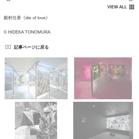
殿村任香《die of love》
© HIDEKA TONOMURA