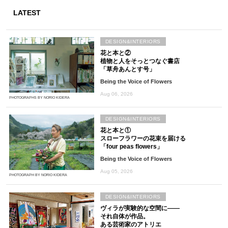
LATEST
DESIGN&INTERIORS
花と本と②
植物と人をそっとつなぐ書店
「草舟あんとす号」
Being the Voice of Flowers
Aug 06, 2026
PHOTOGRAPHS BY NORIO KIDERA
DESIGN&INTERIORS
花と本と①
スローフラワーの花束を届ける
「four peas flowers」
Being the Voice of Flowers
Aug 05, 2026
PHOTOGRAPH BY NORIO KIDERA
DESIGN&INTERIORS
ヴィラが実験的な空間に――
それ自体が作品。
ある芸術家のアトリエ