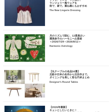
ランジェリー風ウェアを
街で、家で。重ね着にもおすすめ
The New Lingerie Dressing
月のリズムで読む、12星座占い
濱美奈子のハーモニー占星術
＜2026/7/29～2026/8/12＞
Harmonic Astrology
【丸テーブルの名品34選】
北欧や日本の名作から注目作まで。
ダイニングを美しく彩る円卓まとめ
Designer's Round Tables
【2026年最新】
キュンとしたいときに！