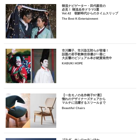
韓流ナビゲーター・田代親世の
必見！ 韓流名作ドラマ3選
Vol.42 朝鮮時代からのタイムスリップ
The Best K-Entertainment
市川團子、市川染五郎らが登場！
話題の若手歌舞伎俳優が一冊に
大反響のビジュアル本が絶賛発売中
KABUKI HOPE
【一生モノの名作椅子97選】
憧れのデザイナーズチェアから
マルチに活躍するスツールまで
Beautiful Chairs
プラダ、サンローランほか。