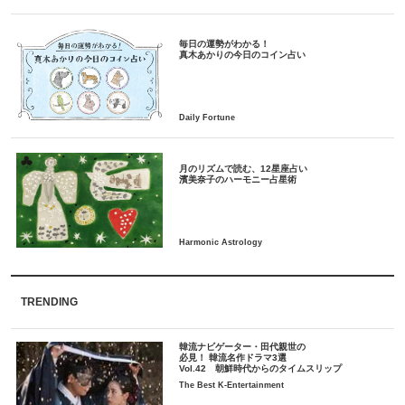
毎日の運勢がわかる！
月のリズムで読む、12星座占い
TRENDING
韓流ナビゲーター・田代親世の
必見！ 韓流名作ドラマ3選
Vol.42 朝鮮時代からのタイムスリップ
The Best K-Entertainment