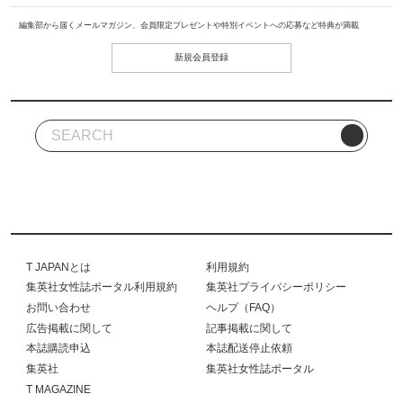
編集部から届くメールマガジン、会員限定プレゼントや特別イベントへの応募など特典が満載
新規会員登録
T JAPANとは
利用規約
集英社女性誌ポータル利用規約
集英社プライバシーポリシー
お問い合わせ
ヘルプ（FAQ）
広告掲載に関して
記事掲載に関して
本誌購読申込
本誌配送停止依頼
集英社
集英社女性誌ポータル
T MAGAZINE