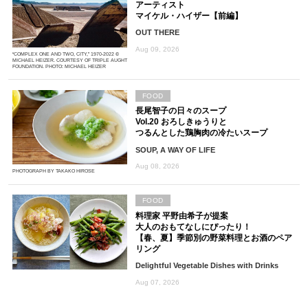
アーティスト
マイケル・ハイザー【前編】
OUT THERE
Aug 09, 2026
“COMPLEX ONE AND TWO, CITY,” 1970-2022 ©
MICHAEL HEIZER. COURTESY OF TRIPLE AUGHT
FOUNDATION. PHOTO: MICHAEL HEIZER
FOOD
長尾智子の日々のスープ
Vol.20 おろしきゅうりと
つるんとした鶏胸肉の冷たいスープ
SOUP, A WAY OF LIFE
Aug 08, 2026
PHOTOGRAPH BY TAKAKO HIROSE
FOOD
料理家 平野由希子が提案
大人のおもてなしにぴったり！
【春、夏】季節別の野菜料理とお酒のペア
リング
Delightful Vegetable Dishes with Drinks
Aug 07, 2026