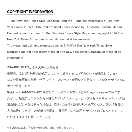
COPYRIGHT INFORMATION
T, The New York Times Style Magazine, and the T logo are trademarks of The New
York Times Co., NY, USA, and are used under license by The Asahi Shimbun, Japan.
Content reproduced from T, The New York Times Style Magazine, copyright 2016 The
New York Times Co. and/or its contributors, all rights reserved.
The views and opinions expressed within T JAPAN The New York Times Style
Magazine are not necessarily those of The New York Times Company or those of its
contributors.
※HAPPY PLUSからの大事なお知らせ
※現在、X上でT JAPAN公式アカウントに成りすましたアカウントが発生しています。
ロゴや投稿写真を無断で使用したり、プレゼント企画などを行なっている偽アカウントに
十分ご注意ください。
集英社がT JAPANの名称で運営している公式アカウントは＠tmagazinejapanのみです。
万が一、類似アカウントから不審なダイレクトメッセージ（プレゼントキャンペーンの当
選通知など）を受け取った場合は、DMへの返信や記載URLへのアクセス、個人情報等の
入力は決してせず、DM自体を削除し、被害防止のため同アカウントのブロックをしてい
ただきますようお願いいたします。
※本誌掲載の記事、写真等の無断複写、複製、転載を禁じます。