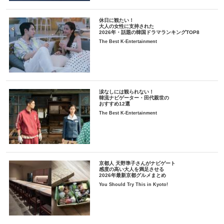
休日に観たい！
大人の女性に支持された
2026年・話題の韓国ドラマランキングTOP8
The Best K-Entertainment
涙なしには観られない！
韓流ナビゲーター・田代親世の
おすすめ12選
The Best K-Entertainment
京都人 天野準子さんがナビゲート
感度の高い大人を満足させる
2026年最新京都グルメまとめ
You Should Try This in Kyoto!