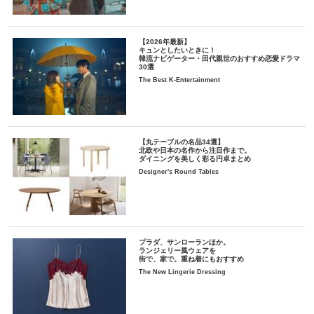
【2026年最新】
キュンとしたいときに！
韓流ナビゲーター・田代親世のおすすめ恋愛ドラマ
30選
The Best K-Entertainment
【丸テーブルの名品34選】
北欧や日本の名作から注目作まで。
ダイニングを美しく彩る円卓まとめ
Designer's Round Tables
プラダ、サンローランほか。
ランジェリー風ウェアを
街で、家で。重ね着にもおすすめ
The New Lingerie Dressing