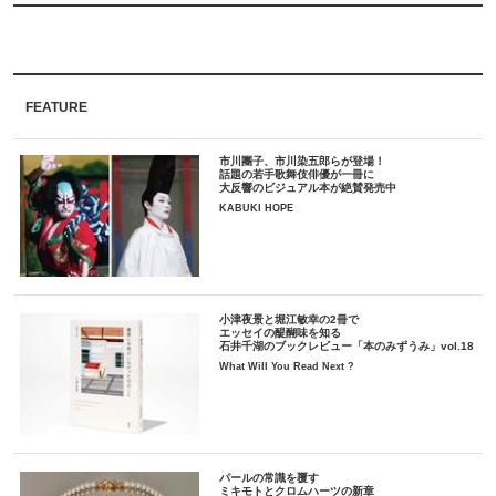
FEATURE
市川團子、市川染五郎らが登場！
話題の若手歌舞伎俳優が一冊に
大反響のビジュアル本が絶賛発売中
KABUKI HOPE
小津夜景と堀江敏幸の2冊で
エッセイの醍醐味を知る
石井千湖のブックレビュー「本のみずうみ」vol.18
What Will You Read Next ?
パールの常識を覆す
ミキモトとクロムハーツの新章