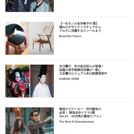
【一生モノの名作椅子97選】
憧れのデザイナーズチェアから
マルチに活躍するスツールまで
Beautiful Chairs
市川團子、市川染五郎らが登場！
話題の若手歌舞伎俳優が一冊に
大反響のビジュアル本が絶賛発売中
KABUKI HOPE
韓流ナビゲーター・田代親世の
必見！ 韓流名作ドラマ3選
Vol.43 40代男の最強ラブコメ
The Best K-Entertainment