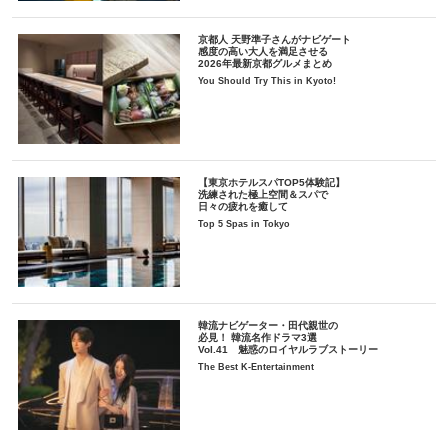
京都人 天野準子さんがナビゲート
感度の高い大人を満足させる
2026年最新京都グルメまとめ
You Should Try This in Kyoto!
【東京ホテルスパTOP5体験記】
洗練された極上空間＆スパで
日々の疲れを癒して
Top 5 Spas in Tokyo
韓流ナビゲーター・田代親世の
必見！ 韓流名作ドラマ3選
Vol.41 魅惑のロイヤルラブストーリー
The Best K-Entertainment