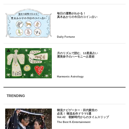
毎日の運勢がわかる！
月のリズムで読む、12星座占い
TRENDING
韓流ナビゲーター・田代親世の
必見！ 韓流名作ドラマ3選
Vol.42 朝鮮時代からのタイムスリップ
The Best K-Entertainment