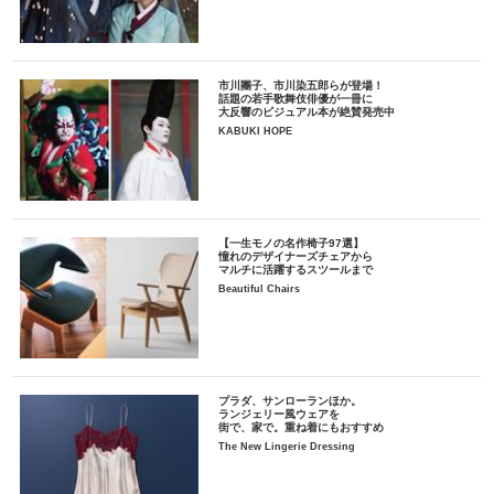
市川團子、市川染五郎らが登場！
話題の若手歌舞伎俳優が一冊に
大反響のビジュアル本が絶賛発売中
KABUKI HOPE
【一生モノの名作椅子97選】
憧れのデザイナーズチェアから
マルチに活躍するスツールまで
Beautiful Chairs
プラダ、サンローランほか。
ランジェリー風ウェアを
街で、家で。重ね着にもおすすめ
The New Lingerie Dressing