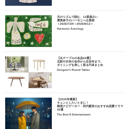
月のリズムで読む、12星座占い
濱美奈子のハーモニー占星術
＜2026/7/29～2026/8/12＞
Harmonic Astrology
【丸テーブルの名品34選】
北欧や日本の名作から注目作まで。
ダイニングを美しく彩る円卓まとめ
Designer's Round Tables
【2026年最新】
キュンとしたいときに！
韓流ナビゲーター・田代親世のおすすめ恋愛ドラマ
30選
The Best K-Entertainment