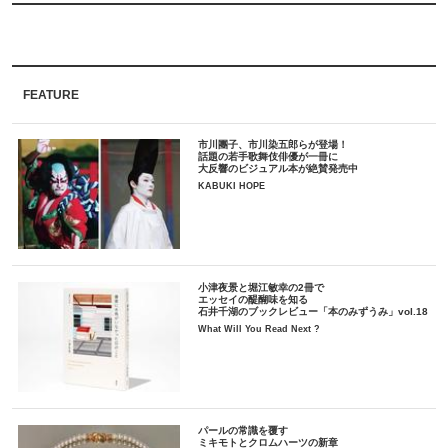
FEATURE
市川團子、市川染五郎らが登場！
話題の若手歌舞伎俳優が一冊に
大反響のビジュアル本が絶賛発売中
KABUKI HOPE
小津夜景と堀江敏幸の2冊で
エッセイの醍醐味を知る
石井千湖のブックレビュー「本のみずうみ」vol.18
What Will You Read Next ?
パールの常識を覆す
ミキモトとクロムハーツの新章