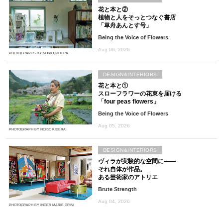
花と本と②
植物と人をそっとつなぐ書店
「草舟あんとす号」
Being the Voice of Flowers
Aug 06, 2026
PHOTOGRAPHS BY NORIO KIDERA
DESIGN&INTERIORS
花と本と①
スローフラワーの花束を届ける
「four peas flowers」
Being the Voice of Flowers
Aug 05, 2026
PHOTOGRAPH BY NORIO KIDERA
DESIGN&INTERIORS
ヴィラが実験的な空間に――
それ自体が作品。
ある芸術家のアトリエ
Brute Strength
Aug 04, 2026
PHOTOGRAPH BY INGER MARIE GRINI