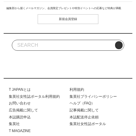
編集部から届くメールマガジン、会員限定プレゼントや特別イベントへの応募など特典が満載
新規会員登録
T JAPANとは
利用規約
集英社女性誌ポータル利用規約
集英社プライバシーポリシー
お問い合わせ
ヘルプ（FAQ）
広告掲載に関して
記事掲載に関して
本誌購読申込
本誌配送停止依頼
集英社
集英社女性誌ポータル
T MAGAZINE