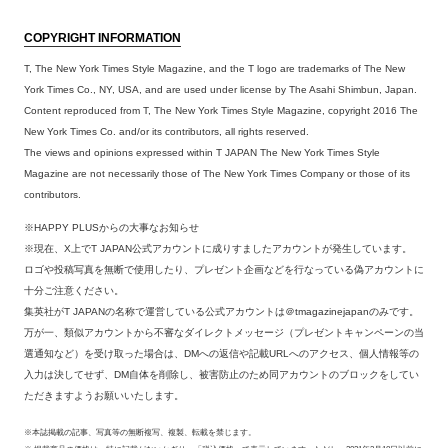
COPYRIGHT INFORMATION
T, The New York Times Style Magazine, and the T logo are trademarks of The New
York Times Co., NY, USA, and are used under license by The Asahi Shimbun, Japan.
Content reproduced from T, The New York Times Style Magazine, copyright 2016 The
New York Times Co. and/or its contributors, all rights reserved.
The views and opinions expressed within T JAPAN The New York Times Style
Magazine are not necessarily those of The New York Times Company or those of its
contributors.
※HAPPY PLUSからの大事なお知らせ
※現在、X上でT JAPAN公式アカウントに成りすましたアカウントが発生しています。
ロゴや投稿写真を無断で使用したり、プレゼント企画などを行なっている偽アカウントに
十分ご注意ください。
集英社がT JAPANの名称で運営している公式アカウントは＠tmagazinejapanのみです。
万が一、類似アカウントから不審なダイレクトメッセージ（プレゼントキャンペーンの当
選通知など）を受け取った場合は、DMへの返信や記載URLへのアクセス、個人情報等の
入力は決してせず、DM自体を削除し、被害防止のため同アカウントのブロックをしてい
ただきますようお願いいたします。
※本誌掲載の記事、写真等の無断複写、複製、転載を禁じます。