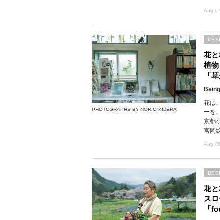
Aug 07
DES
花と
植物
「草
Being
花は
PHOTOGRAPHS BY NORIO KIDERA
ーを
京都
宮岡
Aug 06
DES
花と
スロ
「fou