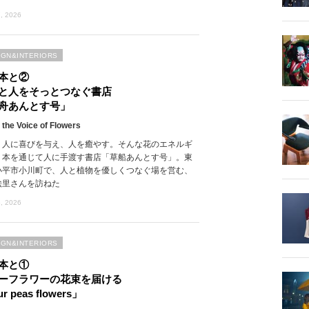
, 2026
IGN&INTERIORS
本と②
と人をそっとつなぐ書店
舟あんとす号」
 the Voice of Flowers
、人に喜びを与え、人を癒やす。そんな花のエネルギ
、本を通じて人に手渡す書店「草船あんとす号」。東
小平市小川町で、人と植物を優しくつなぐ場を営む、
絵里さんを訪ねた
, 2026
IGN&INTERIORS
本と①
ーフラワーの花束を届ける
r peas flowers」