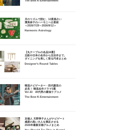
The Best K-Entertainment
月のリズムで読む、12星座占い
濱美奈子のハーモニー占星術
＜2026/7/29～2026/8/12＞
Harmonic Astrology
【丸テーブルの名品34選】
北欧や日本の名作から注目作まで。
ダイニングを美しく彩る円卓まとめ
Designer's Round Tables
韓流ナビゲーター・田代親世の
必見！ 韓流名作ドラマ3選
Vol.43 40代男の最強ラブコメ
The Best K-Entertainment
京都人 天野準子さんがナビゲート
感度の高い大人を満足させる
2026年最新京都グルメまとめ