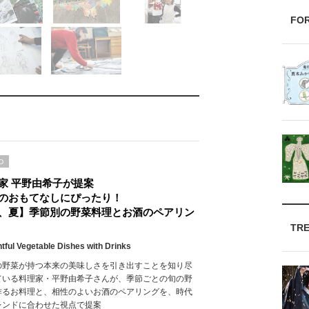
FO
D
家 平野由希子が提案
のおもてなしにぴったり！
、夏】季節別の野菜料理とお酒のペアリン
TR
htful Vegetable Dishes with Drinks
の野菜が持つ本来の美味しさを引き出すことを知り尽
ている料理家・平野由希子さんが、季節ごとの旬の野
作るお料理と、相性のよいお酒のペアリングを、時代
レンドに合わせた視点で提案