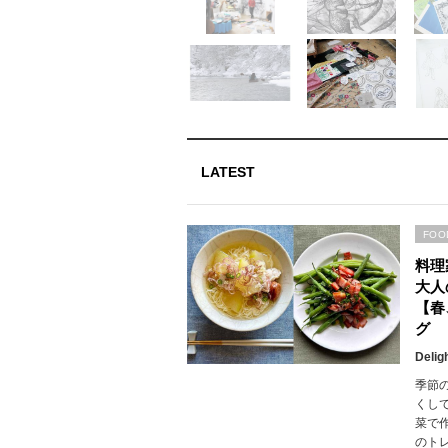
LATEST
FOO
料理
大人
【春
グ
Delig
季節
くし
菜で
のト