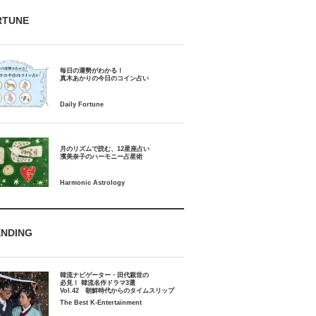
RTUNE
毎日の運勢がわかる！
月のリズムで読む、12星座占い
ENDING
韓流ナビゲーター・田代親世の
必見！ 韓流名作ドラマ3選
Vol.42 朝鮮時代からのタイムスリップ
The Best K-Entertainment