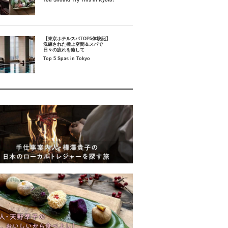
You Should Try This in Kyoto!
【東京ホテルスパTOP5体験記】
洗練された極上空間＆スパで
日々の疲れを癒して
Top 5 Spas in Tokyo