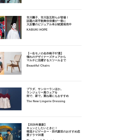
市川團子、市川染五郎らが登場！
話題の若手歌舞伎俳優が一冊に
大反響のビジュアル本が絶賛発売中
KABUKI HOPE
【一生モノの名作椅子97選】
憧れのデザイナーズチェアから
マルチに活躍するスツールまで
Beautiful Chairs
プラダ、サンローランほか。
ランジェリー風ウェアを
街で、家で。重ね着にもおすすめ
The New Lingerie Dressing
【2026年最新】
キュンとしたいときに！
韓流ナビゲーター・田代親世のおすすめ恋
愛ドラマ30選