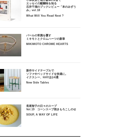
小津夜景と堀江敏幸の2冊で
エッセイの醍醐味を知る
石井千湖のブックレビュー「本のみずう
み」vol.18
What Will You Read Next ?
パールの常識を覆す
ミキモトとクロムハーツの新章
MIKIMOTO CHROME HEARTS
新作サイドテーブルで
ソファやベッドサイドを快適に。
イクスシー、HAYほか6選
New Side Tables
長尾智子の日々のスープ
Vol.19 コーンスープ焼きもろこしのせ
SOUP, A WAY OF LIFE