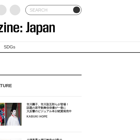
SDGs
ATURE
市川團子、市川染五郎らが登場！
話題の若手歌舞伎俳優が一冊に
大反響のビジュアル本が絶賛発売中
KABUKI HOPE