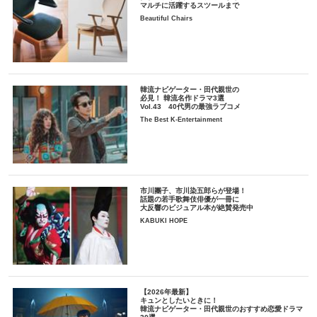
マルチに活躍するスツールまで
Beautiful Chairs
韓流ナビゲーター・田代親世の
必見！ 韓流名作ドラマ3選
Vol.43 40代男の最強ラブコメ
The Best K-Entertainment
市川團子、市川染五郎らが登場！
話題の若手歌舞伎俳優が一冊に
大反響のビジュアル本が絶賛発売中
KABUKI HOPE
【2026年最新】
キュンとしたいときに！
韓流ナビゲーター・田代親世のおすすめ恋愛ドラマ