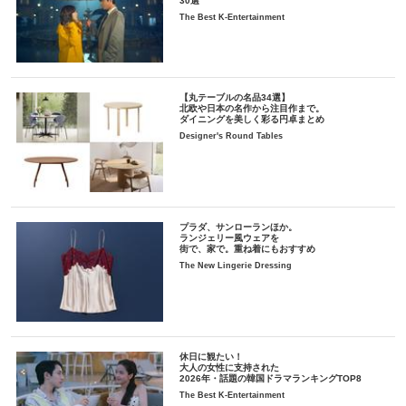
30選
The Best K-Entertainment
【丸テーブルの名品34選】
北欧や日本の名作から注目作まで。
ダイニングを美しく彩る円卓まとめ
Designer's Round Tables
プラダ、サンローランほか。
ランジェリー風ウェアを
街で、家で。重ね着にもおすすめ
The New Lingerie Dressing
休日に観たい！
大人の女性に支持された
2026年・話題の韓国ドラマランキングTOP8
The Best K-Entertainment