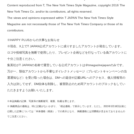
Content reproduced from T, The New York Times Style Magazine, copyright 2016 The
New York Times Co. and/or its contributors, all rights reserved.
The views and opinions expressed within T JAPAN The New York Times Style
Magazine are not necessarily those of The New York Times Company or those of its
contributors.
※HAPPY PLUSからの大事なお知らせ
※現在、X上でT JAPAN公式アカウントに成りすましたアカウントが発生しています。
ロゴや投稿写真を無断で使用したり、プレゼント企画などを行なっている偽アカウントに
十分ご注意ください。
集英社がT JAPANの名称で運営している公式アカウントは＠tmagazinejapanのみです。
万が一、類似アカウントから不審なダイレクトメッセージ（プレゼントキャンペーンの当
選通知など）を受け取った場合は、DMへの返信や記載URLへのアクセス、個人情報等の
入力は決してせず、DM自体を削除し、被害防止のため同アカウントのブロックをしてい
ただきますようお願いいたします。
※本誌掲載の記事、写真等の無断複写、複製、転載を禁じます。
※ 掲載商品の価格は、特に記載がないかぎり、「税込価格」で表示しています。ただし、2021年3月18日以前に
公開した記事については「本体価格（税抜）」での表示となり、 掲載価格には消費税が含まれておりませんの
でご注意ください。