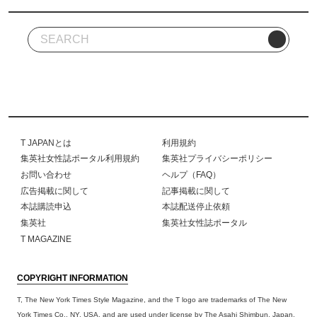
T JAPANとは
利用規約
集英社女性誌ポータル利用規約
集英社プライバシーポリシー
お問い合わせ
ヘルプ（FAQ）
広告掲載に関して
記事掲載に関して
本誌購読申込
本誌配送停止依頼
集英社
集英社女性誌ポータル
T MAGAZINE
COPYRIGHT INFORMATION
T, The New York Times Style Magazine, and the T logo are trademarks of The New
York Times Co., NY, USA, and are used under license by The Asahi Shimbun, Japan.