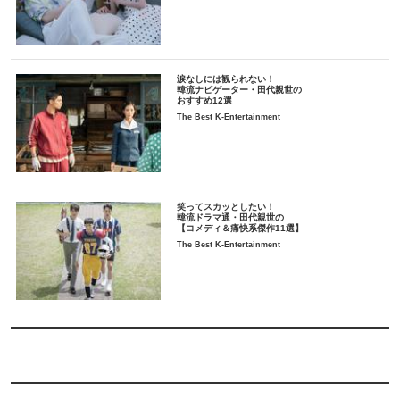
涙なしには観られない！
韓流ナビゲーター・田代親世の
おすすめ12選
The Best K-Entertainment
笑ってスカッとしたい！
韓流ドラマ通・田代親世の
【コメディ＆痛快系傑作11選】
The Best K-Entertainment