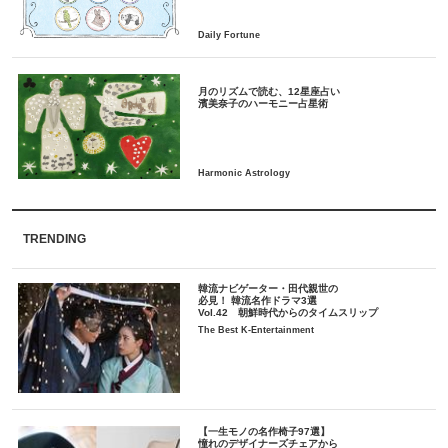
月のリズムで読む、12星座占い
TRENDING
韓流ナビゲーター・田代親世の
必見！ 韓流名作ドラマ3選
Vol.42 朝鮮時代からのタイムスリップ
The Best K-Entertainment
【一生モノの名作椅子97選】
憧れのデザイナーズチェアから