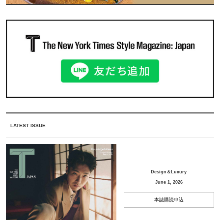
LATEST ISSUE
Design＆Luxury
June 1, 2026
本誌購読申込