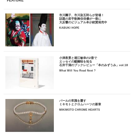
FEATURE
市川團子、市川染五郎らが登場！
話題の若手歌舞伎俳優が一冊に
大反響のビジュアル本が絶賛発売中
KABUKI HOPE
小津夜景と堀江敏幸の2冊で
エッセイの醍醐味を知る
石井千湖のブックレビュー「本のみずうみ」vol.18
What Will You Read Next ?
パールの常識を覆す
ミキモトとクロムハーツの新章
MIKIMOTO CHROME HEARTS