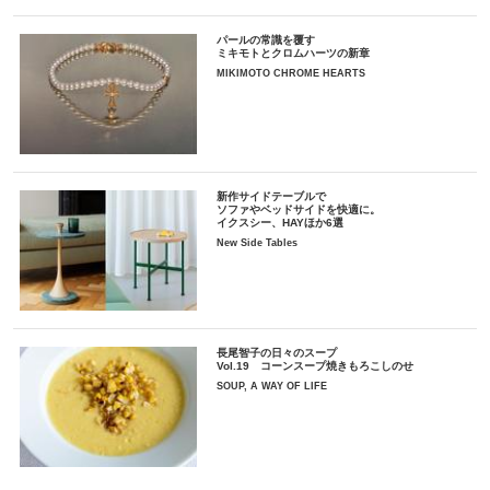
パールの常識を覆す
ミキモトとクロムハーツの新章
MIKIMOTO CHROME HEARTS
新作サイドテーブルで
ソファやベッドサイドを快適に。
イクスシー、HAYほか6選
New Side Tables
長尾智子の日々のスープ
Vol.19 コーンスープ焼きもろこしのせ
SOUP, A WAY OF LIFE