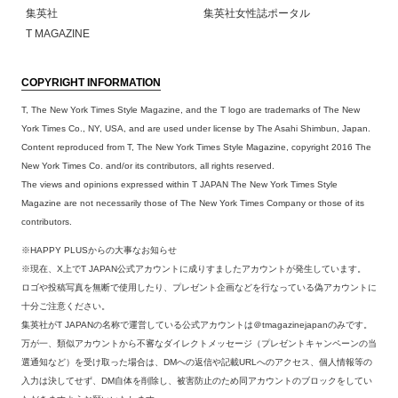
集英社
集英社女性誌ポータル
T MAGAZINE
COPYRIGHT INFORMATION
T, The New York Times Style Magazine, and the T logo are trademarks of The New
York Times Co., NY, USA, and are used under license by The Asahi Shimbun, Japan.
Content reproduced from T, The New York Times Style Magazine, copyright 2016 The
New York Times Co. and/or its contributors, all rights reserved.
The views and opinions expressed within T JAPAN The New York Times Style
Magazine are not necessarily those of The New York Times Company or those of its
contributors.
※HAPPY PLUSからの大事なお知らせ
※現在、X上でT JAPAN公式アカウントに成りすましたアカウントが発生しています。
ロゴや投稿写真を無断で使用したり、プレゼント企画などを行なっている偽アカウントに
十分ご注意ください。
集英社がT JAPANの名称で運営している公式アカウントは＠tmagazinejapanのみです。
万が一、類似アカウントから不審なダイレクトメッセージ（プレゼントキャンペーンの当
選通知など）を受け取った場合は、DMへの返信や記載URLへのアクセス、個人情報等の
入力は決してせず、DM自体を削除し、被害防止のため同アカウントのブロックをしてい