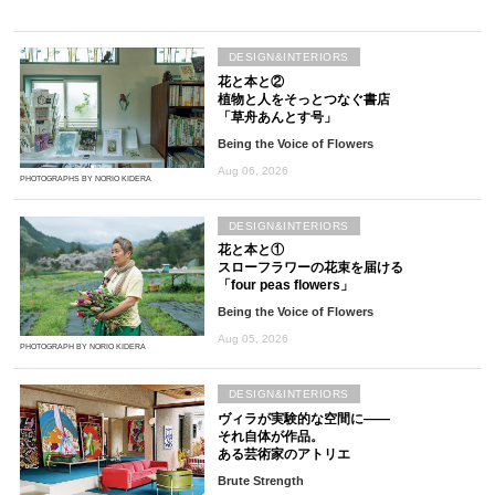
DESIGN&INTERIORS
花と本と②
植物と人をそっとつなぐ書店
「草舟あんとす号」
Being the Voice of Flowers
Aug 06, 2026
PHOTOGRAPHS BY NORIO KIDERA
DESIGN&INTERIORS
花と本と①
スローフラワーの花束を届ける
「four peas flowers」
Being the Voice of Flowers
Aug 05, 2026
PHOTOGRAPH BY NORIO KIDERA
DESIGN&INTERIORS
ヴィラが実験的な空間に――
それ自体が作品。
ある芸術家のアトリエ
Brute Strength