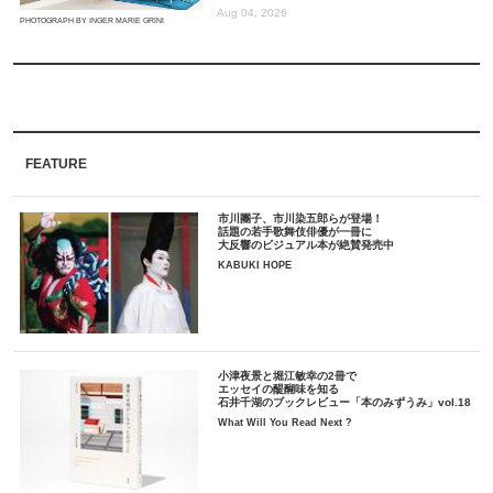
Aug 04, 2026
PHOTOGRAPH BY INGER MARIE GRINI
FEATURE
市川團子、市川染五郎らが登場！
話題の若手歌舞伎俳優が一冊に
大反響のビジュアル本が絶賛発売中
KABUKI HOPE
小津夜景と堀江敏幸の2冊で
エッセイの醍醐味を知る
石井千湖のブックレビュー「本のみずうみ」vol.18
What Will You Read Next ?