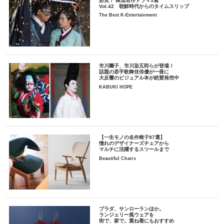
必見！ 韓流名作ドラマ3選
Vol.42 朝鮮時代からのタイムスリップ
The Best K-Entertainment
市川團子、市川染五郎らが登場！
話題の若手歌舞伎俳優が一冊に
大反響のビジュアル本が絶賛発売中
KABUKI HOPE
【一生モノの名作椅子97選】
憧れのデザイナーズチェアから
マルチに活躍するスツールまで
Beautiful Chairs
プラダ、サンローランほか。
ランジェリー風ウェアを
街で、家で。重ね着にもおすすめ