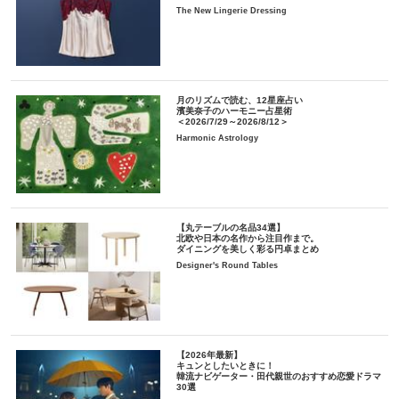
The New Lingerie Dressing
月のリズムで読む、12星座占い
濱美奈子のハーモニー占星術
＜2026/7/29～2026/8/12＞
Harmonic Astrology
【丸テーブルの名品34選】
北欧や日本の名作から注目作まで。
ダイニングを美しく彩る円卓まとめ
Designer's Round Tables
【2026年最新】
キュンとしたいときに！
韓流ナビゲーター・田代親世のおすすめ恋愛ドラマ
30選