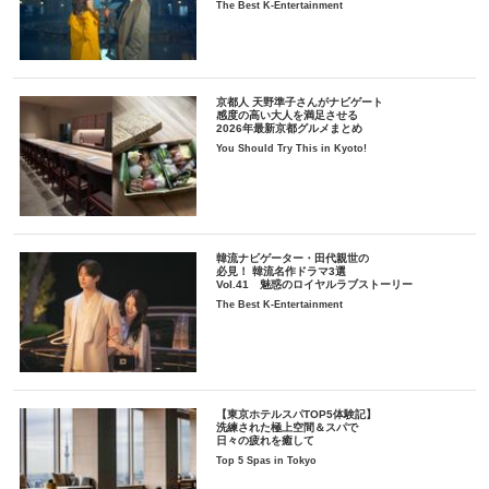
The Best K-Entertainment
京都人 天野準子さんがナビゲート
感度の高い大人を満足させる
2026年最新京都グルメまとめ
You Should Try This in Kyoto!
韓流ナビゲーター・田代親世の
必見！ 韓流名作ドラマ3選
Vol.41 魅惑のロイヤルラブストーリー
The Best K-Entertainment
【東京ホテルスパTOP5体験記】
洗練された極上空間＆スパで
日々の疲れを癒して
Top 5 Spas in Tokyo