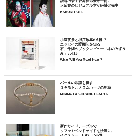
話題の若手歌舞伎俳優が一冊に
大反響のビジュアル本が絶賛発売中
KABUKI HOPE
小津夜景と堀江敏幸の2冊で
エッセイの醍醐味を知る
石井千湖のブックレビュー「本のみずう
み」vol.18
What Will You Read Next ?
パールの常識を覆す
ミキモトとクロムハーツの新章
MIKIMOTO CHROME HEARTS
新作サイドテーブルで
ソファやベッドサイドを快適に。
イクスシー、HAYほか6選