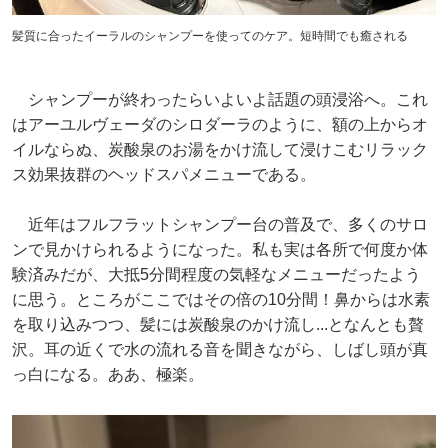
髪質に合ったイーラルのシャンプーを使ってのケア。短時間でも癒される
シャンプーが終わったらいよいよ話題の頭浸浴へ。これ
はアーユルヴェーダのシロダーラのように、額の上からオ
イルならぬ、炭酸泉のお湯をかけ流して浸けこむリラック
ス効果抜群のヘッドスパメニューである。
近年はフルフラットシャンプー台の普及で、多くのサロ
ンで見かけられるようになった。私も実は各所で何度か体
験済みだが、大抵5分間程度の気軽なメニューだったよう
に思う。ところがここではその倍の10分間！鼻からは水素
を取り込みつつ、髪には炭酸泉のかけ流し...となんとも贅
沢。耳の近くで水の流れる音を聞きながら、しばし頭が真
っ白になる。ああ、極楽。