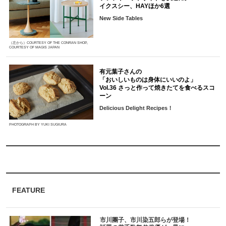
イクスシー、HAYほか6選
New Side Tables
（左から）COURTESY OF THE CONRAN SHOP,
COURTESY OF MAGIS JAPAN
有元葉子さんの
「おいしいものは身体にいいのよ」
Vol.36 さっと作って焼きたてを食べるスコ
ーン
Delicious Delight Recipes！
PHOTOGRAPH BY YUKI SUGIURA
FEATURE
市川團子、市川染五郎らが登場！