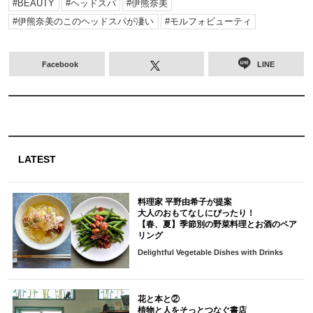
BEAUTY
ヘッドスパ
伊熊奈美
伊熊奈美のこのヘッドスパが凄い
モルフォビューティ
Facebook
LINE
LATEST
料理家 平野由希子が提案
大人のおもてなしにぴったり！
【春、夏】季節別の野菜料理とお酒のペア
リング
Delightful Vegetable Dishes with Drinks
花と本と②
植物と人をそっとつなぐ書店