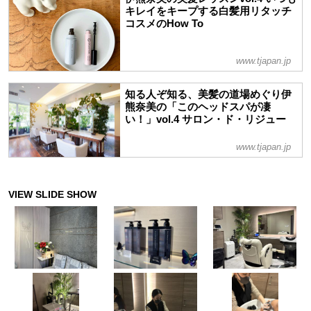
キレイをキープする白髪用リタッチ
コスメのHow To
www.tjapan.jp
知る人ぞ知る、美髪の道場めぐり伊
熊奈美の「このヘッドスパが凄
い！」vol.4 サロン・ド・リジュー
www.tjapan.jp