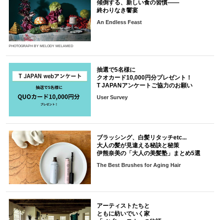
傾倒する、新しい食の習慣――
終わりなき饗宴
An Endless Feast
PHOTOGRAPH BY MELODY MELAMED
抽選で5名様に
クオカード10,000円分プレゼント！
T JAPANアンケートご協力のお願い
User Survey
ブラッシング、白髪リタッチetc...
大人の髪が見違える秘訣と秘策
伊熊奈美の「大人の美髪塾」まとめ5選
The Best Brushes for Aging Hair
アーティストたちと
ともに紡いでいく家