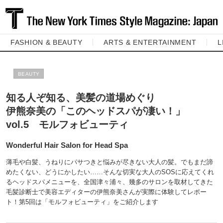
FASHION & BEAUTY
ARTS & ENTERTAINMENT
L
BEAUTY
知る人ぞ知る、美髪の道場めぐり
伊熊奈美の「このヘッドスパが凄い！」
vol.5 モルフォビューティ
Wonderful Hair Salon for Head Spa
薄毛や白髪、うねりにパサつきと悩みが尽きない大人の髪。でもまだ諦
めたくない、どうにかしたい……そんな切実な大人のSOSに応えてくれ
るヘッドスパメニューを、全国津々浦々、幾多のサロンを取材してきた
毛髪診断士で美容エディターの伊熊奈美さんが実際に体験してレポー
ト！第5回は「モルフォビューティ」をご紹介します