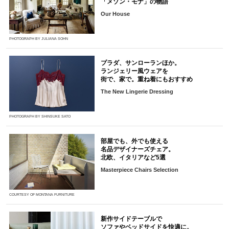
「メゾン・モナ」の物語
Our House
PHOTOGRAPH BY JULIANA SOHN
プラダ、サンローランほか。
ランジェリー風ウェアを
街で、家で。重ね着にもおすすめ
The New Lingerie Dressing
PHOTOGRAPH BY SHINSUKE SATO
部屋でも、外でも使える
名品デザイナーズチェア。
北欧、イタリアなど5選
Masterpiece Chairs Selection
COURTESY OF MONTANA FURNITURE
新作サイドテーブルで
ソファやベッドサイドを快適に。