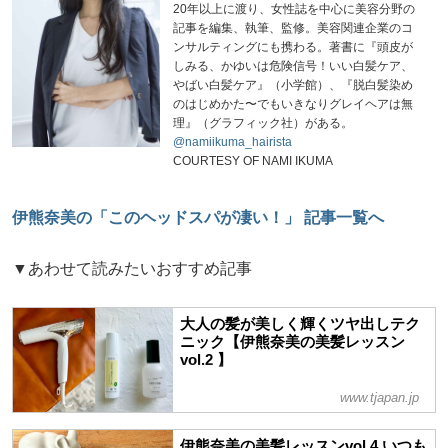
20年以上に渡り、女性誌を中心に美容分野の
記事を編集、執筆、監修。美容関連企業のコ
ンサルティングにも携わる。著書に『頭皮が
しみる、かゆいは危険信号！いい白髪ケア、
やばい白髪ケア』（小学館）、『脱白髪染め
のはじめかた〜でもいきなりグレイヘアは無
理』（グラフィック社）がある。
@namiikuma_hairista
COURTESY OF NAMI IKUMA
伊熊奈美の「このヘッドスパが凄い！」 記事一覧へ
▼あわせて読みたいおすすめ記事
大人の髪が美しく輝くツヤ出しテク
ニック【伊熊奈美の美髪レッスン
vol.2 】
www.tjapan.jp
伊熊奈美の美髪レッスンvol.4 いつも