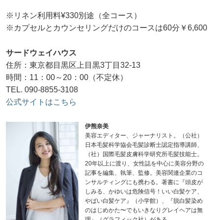
※リネン利用料¥330別途（全コース）
※カプセルとカウンセリングだけのコースは60分￥6,600
サードウェイハウス
住所：東京都目黒区上目黒3丁目32-13
時間：11：00～20：00（不定休）
TEL. 090-8855-3108
公式サイトはこちら
伊熊奈美
美容エディター、ジャーナリスト。（公社）
日本毛髪科学協会毛髪診断士認定指導講師、
（社）国際毛髪皮膚科学研究所毛髪技能士。
20年以上に渡り、女性誌を中心に美容分野の
記事を編集、執筆、監修。美容関連企業のコ
ンサルティングにも携わる。著書に『頭皮が
しみる、かゆいは危険信号！いい白髪ケア、
やばい白髪ケア』（小学館）、『脱白髪染め
のはじめかた〜でもいきなりグレイヘアは無
理』（グラフィック社）がある。