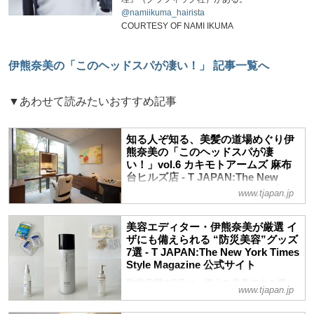
@namiikuma_hairista
COURTESY OF NAMI IKUMA
伊熊奈美の「このヘッドスパが凄い！」 記事一覧へ
▼あわせて読みたいおすすめ記事
知る人ぞ知る、美髪の道場めぐり伊
熊奈美の「このヘッドスパが凄
い！」vol.6 カキモトアームズ 麻布
台ヒルズ店 - T JAPAN:The New
York Times Style Magazine 公式サ
www.tjapan.jp
イト
薄毛や白髪、うねりにパサつきと悩みが尽
美容エディター・伊熊奈美が厳選 イ
きない大人の髪。でもまだ諦めたくない、
ザにも備えられる “防災美容”グッズ
どうにかしたい……そんな切実な大人の
7選 - T JAPAN:The New York Times
SOSに応えてくれるヘッドスパメニュー
Style Magazine 公式サイト
を、全国津々浦々、幾多のサロンを取材し
防災月間の9月は、備えを見直すよき機
www.tjapan.jp
てきた毛髪診断士で美容エディターの伊熊
会。水がなくても使えるヘア＆スキンケア
奈美さんが実際に体験してレポート！第6
アイテムをはじめ、日常でも使えて、イザ