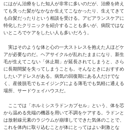
にはがん治療をした知人が非常に多いのだが、治療を終え
ても失った髪がなかなか生えてこなかったり、生えてきて
も白髪だったりという相談を受ける。アピアランスケアに
特化したクリニックを紹介することも多いが、病院ではな
いところでケアをしたい人も多いだろう。
実はそのような体と心の一大ストレスを抱えた人ほどケ
アが必要なのだ。ヘアサイクルが乱れたままになり、新生
毛が生えてこない「休止期」が延長されてしまうと、さら
に長期間髪を失ってしまうことも。そんなときにおすすめ
したいアドレスがある。病気の回復期にある人だけでな
く、産後脱毛でもエイジングによる薄毛でも気軽に通える
場所、サードウェイハウスだ。
ここでは「ホルミシスラドンカプセル」という、体を芯
から温める先端の機器を用いて不調をケアする。ラドンと
は放射線元素のラジウムが崩壊してできた気体のことで、
これを体内に取り込むことが体にとってはよい刺激とな