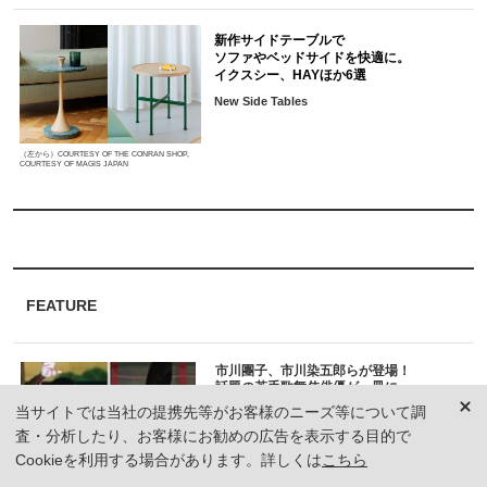
新作サイドテーブルで
ソファやベッドサイドを快適に。
イクスシー、HAYほか6選
New Side Tables
（左から）COURTESY OF THE CONRAN SHOP,
COURTESY OF MAGIS JAPAN
FEATURE
市川團子、市川染五郎らが登場！
話題の若手歌舞伎俳優が一冊に
大反響のビジュアル本が絶賛発売中
当サイトでは当社の提携先等がお客様のニーズ等について調
KABUKI HOPE
査・分析したり、お客様にお勧めの広告を表示する目的で
Cookieを利用する場合があります。詳しくは
こちら