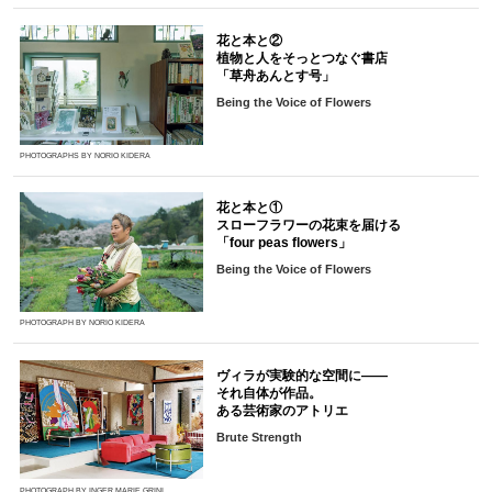
花と本と②
植物と人をそっとつなぐ書店
「草舟あんとす号」
Being the Voice of Flowers
PHOTOGRAPHS BY NORIO KIDERA
花と本と①
スローフラワーの花束を届ける
「four peas flowers」
Being the Voice of Flowers
PHOTOGRAPH BY NORIO KIDERA
ヴィラが実験的な空間に――
それ自体が作品。
ある芸術家のアトリエ
Brute Strength
PHOTOGRAPH BY INGER MARIE GRINI