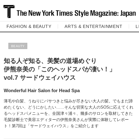
FASHION & BEAUTY
ARTS & ENTERTAINMENT
L
BEAUTY
知る人ぞ知る、美髪の道場めぐり
伊熊奈美の「このヘッドスパが凄い！」
vol.7 サードウェイハウス
Wonderful Hair Salon for Head Spa
薄毛や白髪、うねりにパサつきと悩みが尽きない大人の髪。でもまだ諦
めたくない、どうにかしたい……そんな切実な大人のSOSに応えてくれ
るヘッドスパメニューを、全国津々浦々、幾多のサロンを取材してきた
毛髪診断士で美容エディターの伊熊奈美さんが実際に体験してレポー
ト！第7回は「サードウェイハウス」をご紹介します