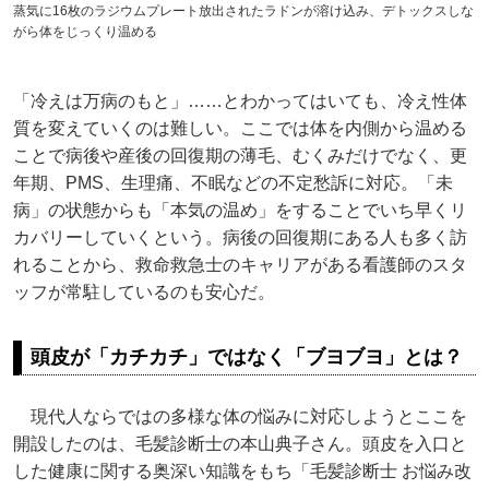
蒸気に16枚のラジウムプレート放出されたラドンが溶け込み、デトックスしな
がら体をじっくり温める
「冷えは万病のもと」……とわかってはいても、冷え性体
質を変えていくのは難しい。ここでは体を内側から温める
ことで病後や産後の回復期の薄毛、むくみだけでなく、更
年期、PMS、生理痛、不眠などの不定愁訴に対応。「未
病」の状態からも「本気の温め」をすることでいち早くリ
カバリーしていくという。病後の回復期にある人も多く訪
れることから、救命救急士のキャリアがある看護師のスタ
ッフが常駐しているのも安心だ。
頭皮が「カチカチ」ではなく「ブヨブヨ」とは？
現代人ならではの多様な体の悩みに対応しようとここを
開設したのは、毛髪診断士の本山典子さん。頭皮を入口と
した健康に関する奥深い知識をもち「毛髪診断士 お悩み改