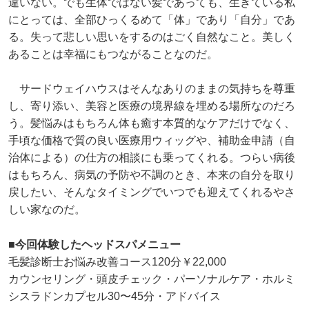
違いない。でも生体ではない髪であっても、生きている私
にとっては、全部ひっくるめて「体」であり「自分」であ
る。失って悲しい思いをするのはごく自然なこと。美しく
あることは幸福にもつながることなのだ。
サードウェイハウスはそんなありのままの気持ちを尊重
し、寄り添い、美容と医療の境界線を埋める場所なのだろ
う。髪悩みはもちろん体も癒す本質的なケアだけでなく、
手頃な価格で質の良い医療用ウィッグや、補助金申請（自
治体による）の仕方の相談にも乗ってくれる。つらい病後
はもちろん、病気の予防や不調のとき、本来の自分を取り
戻したい、そんなタイミングでいつでも迎えてくれるやさ
しい家なのだ。
■今回体験したヘッドスパメニュー
毛髪診断士お悩み改善コース120分￥22,000
カウンセリング・頭皮チェック・パーソナルケア・ホルミ
シスラドンカプセル30〜45分・アドバイス