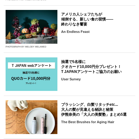
アメリカ人シェフたちが
傾倒する、新しい食の習慣――
終わりなき饗宴
An Endless Feast
PHOTOGRAPH BY MELODY MELAMED
抽選で5名様に
クオカード10,000円分プレゼント！
T JAPANアンケートご協力のお願い
User Survey
ブラッシング、白髪リタッチetc...
大人の髪が見違える秘訣と秘策
伊熊奈美の「大人の美髪塾」まとめ5選
The Best Brushes for Aging Hair