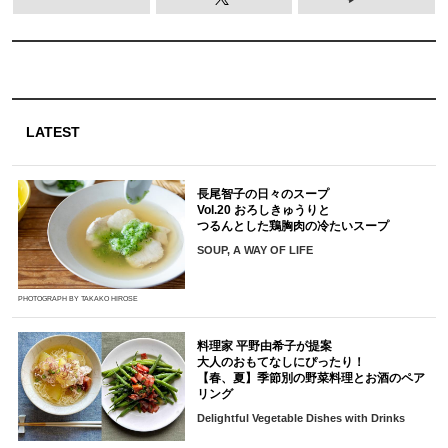
LATEST
長尾智子の日々のスープ
Vol.20 おろしきゅうりと
つるんとした鶏胸肉の冷たいスープ
SOUP, A WAY OF LIFE
PHOTOGRAPH BY TAKAKO HIROSE
料理家 平野由希子が提案
大人のおもてなしにぴったり！
【春、夏】季節別の野菜料理とお酒のペア
リング
Delightful Vegetable Dishes with Drinks