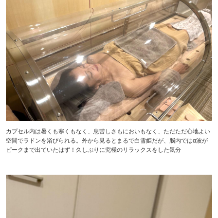
カプセル内は暑くも寒くもなく、息苦しさもにおいもなく、ただただ心地よい
空間でラドンを浴びられる。外から見るとまるで白雪姫だが、脳内ではα波が
ピークまで出ていたはず！久しぶりに究極のリラックスをした気分