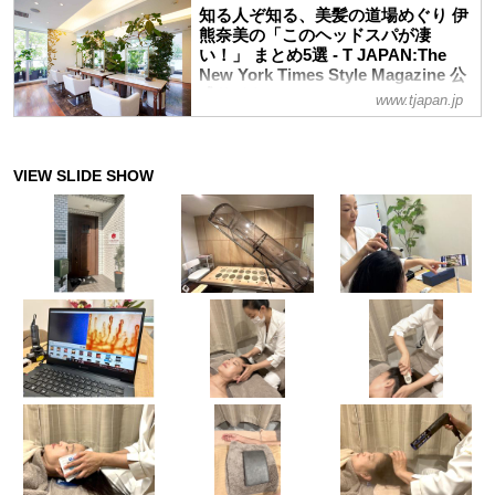
回は「カキモトアームズ 麻布台ヒルズ
知る人ぞ知る、美髪の道場めぐり 伊
という時にも役立つ“防災美容”グッズを、
店」をご紹介します
熊奈美の「このヘッドスパが凄
美容エディターの伊熊奈美が厳選紹介
い！」 まとめ5選 - T JAPAN:The
New York Times Style Magazine 公
式サイト
www.tjapan.jp
薄毛や白髪、うねりにパサつきと悩みが尽
きない大人の髪。でもまだ諦めたくない、
どうにかしたい……そんな切実な大人の
SOSに応えてくれるヘッドスパメニュー
を、全国津々浦々、幾多のサロンを取材し
てきた毛髪診断士で美容エディターの伊熊
奈美さんが実際に体験してレポート！