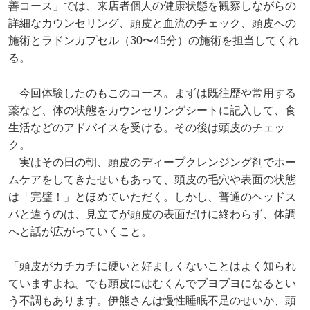
善コース」では、来店者個人の健康状態を観察しながらの
詳細なカウンセリング、頭皮と血流のチェック、頭皮への
施術とラドンカプセル（30〜45分）の施術を担当してくれ
る。
今回体験したのもこのコース。まずは既往歴や常用する
薬など、体の状態をカウンセリングシートに記入して、食
生活などのアドバイスを受ける。その後は頭皮のチェッ
ク。
実はその日の朝、頭皮のディープクレンジング剤でホー
ムケアをしてきたせいもあって、頭皮の毛穴や表面の状態
は「完璧！」とほめていただく。しかし、普通のヘッドス
パと違うのは、見立てが頭皮の表面だけに終わらず、体調
へと話が広がっていくこと。
「頭皮がカチカチに硬いと好ましくないことはよく知られ
ていますよね。でも頭皮にはむくんでブヨブヨになるとい
う不調もあります。伊熊さんは慢性睡眠不足のせいか、頭