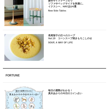
新作サイドテーブルで
ソファやベッドサイドを快適に。
イクスシー、HAYほか6選
New Side Tables
長尾智子の日々のスープ
Vol.19 コーンスープ焼きもろこしのせ
SOUP, A WAY OF LIFE
FORTUNE
毎日の運勢がわかる！