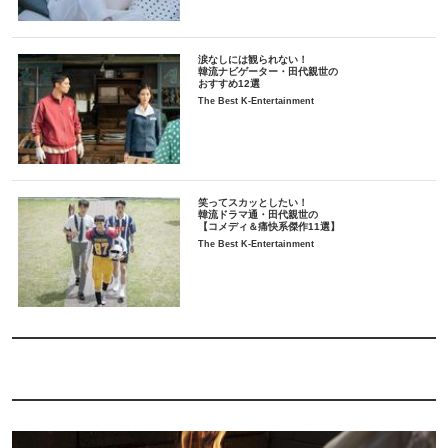
涙なしには観られない！
韓流ナビゲーター・田代親世の
おすすめ12選
The Best K-Entertainment
笑ってスカッとしたい！
韓流ドラマ通・田代親世の
【コメディ＆痛快系傑作11選】
The Best K-Entertainment