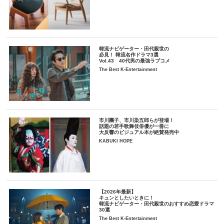
韓流ナビゲーター・田代親世の
必見！ 韓流名作ドラマ3選
Vol.43 40代男の最強ラブコメ
The Best K-Entertainment
市川團子、市川染五郎らが登場！
話題の若手歌舞伎俳優が一冊に
大反響のビジュアル本が絶賛発売中
KABUKI HOPE
【2026年最新】
キュンとしたいときに！
韓流ナビゲーター・田代親世のおすすめ恋愛ドラマ
30選
The Best K-Entertainment