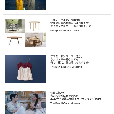
【丸テーブルの名品34選】
北欧や日本の名作から注目作まで。
ダイニングを美しく彩る円卓まとめ
Designer's Round Tables
プラダ、サンローランほか。
ランジェリー風ウェアを
街で、家で。重ね着にもおすすめ
The New Lingerie Dressing
休日に観たい！
大人の女性に支持された
2026年・話題の韓国ドラマランキングTOP8
The Best K-Entertainment