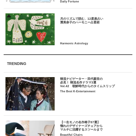
月のリズムで読む、12星座占い
TRENDING
韓流ナビゲーター・田代親世の
必見！ 韓流名作ドラマ3選
Vol.42 朝鮮時代からのタイムスリップ
The Best K-Entertainment
【一生モノの名作椅子97選】
憧れのデザイナーズチェアから
マルチに活躍するスツールまで
Beautiful Chairs