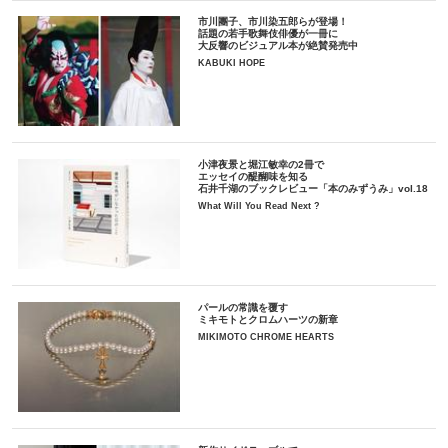
市川團子、市川染五郎らが登場！
話題の若手歌舞伎俳優が一冊に
大反響のビジュアル本が絶賛発売中
KABUKI HOPE
小津夜景と堀江敏幸の2冊で
エッセイの醍醐味を知る
石井千湖のブックレビュー「本のみずうみ」vol.18
What Will You Read Next ?
パールの常識を覆す
ミキモトとクロムハーツの新章
MIKIMOTO CHROME HEARTS