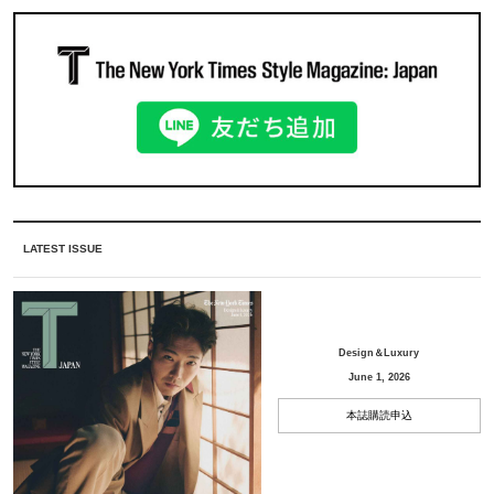
LATEST ISSUE
Design＆Luxury
June 1, 2026
本誌購読申込