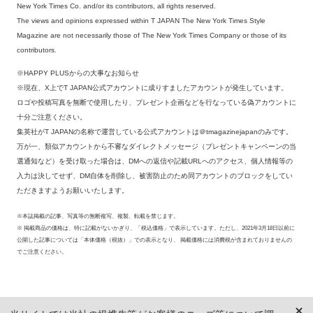
New York Times Co. and/or its contributors, all rights reserved.
The views and opinions expressed within T JAPAN The New York Times Style
Magazine are not necessarily those of The New York Times Company or those of its
contributors.
※HAPPY PLUSからの大事なお知らせ
※現在、X上でT JAPAN公式アカウントに成りすましたアカウントが発生しています。
ロゴや投稿写真を無断で使用したり、プレゼント企画などを行なっている偽アカウントに
十分ご注意ください。
集英社がT JAPANの名称で運営している公式アカウントは＠tmagazinejapanのみです。
万が一、類似アカウントから不審なダイレクトメッセージ（プレゼントキャンペーンの当
選通知など）を受け取った場合は、DMへの返信や記載URLへのアクセス、個人情報等の
入力は決してせず、DM自体を削除し、被害防止のため同アカウントのブロックをしてい
ただきますようお願いいたします。
※本誌掲載の記事、写真等の無断複写、複製、転載を禁じます。
※ 掲載商品の価格は、特に記載がないかぎり、「税込価格」で表示しています。ただし、2021年3月18日以前に
公開した記事については「本体価格（税抜）」での表示となり、 掲載価格には消費税が含まれておりませんの
でご注意ください。