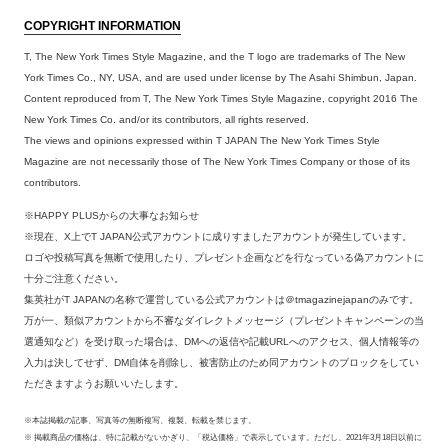
COPYRIGHT INFORMATION
T, The New York Times Style Magazine, and the T logo are trademarks of The New
York Times Co., NY, USA, and are used under license by The Asahi Shimbun, Japan.
Content reproduced from T, The New York Times Style Magazine, copyright 2016 The
New York Times Co. and/or its contributors, all rights reserved.
The views and opinions expressed within T JAPAN The New York Times Style
Magazine are not necessarily those of The New York Times Company or those of its
contributors.
※HAPPY PLUSからの大事なお知らせ
※現在、X上でT JAPAN公式アカウントに成りすましたアカウントが発生しています。
ロゴや投稿写真を無断で使用したり、プレゼント企画などを行なっている偽アカウントに
十分ご注意ください。
集英社がT JAPANの名称で運営している公式アカウントは＠tmagazinejapanのみです。
万が一、類似アカウントから不審なダイレクトメッセージ（プレゼントキャンペーンの当
選通知など）を受け取った場合は、DMへの返信や記載URLへのアクセス、個人情報等の
入力は決してせず、DM自体を削除し、被害防止のため同アカウントのブロックをしてい
ただきますようお願いいたします。
※本誌掲載の記事、写真等の無断複写、複製、転載を禁じます。
※ 掲載商品の価格は、特に記載がないかぎり、「税込価格」で表示しています。ただし、2021年3月18日以前に