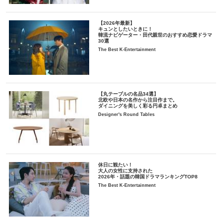
【2026年最新】
キュンとしたいときに！
韓流ナビゲーター・田代親世のおすすめ恋愛ドラマ
30選
The Best K-Entertainment
【丸テーブルの名品34選】
北欧や日本の名作から注目作まで。
ダイニングを美しく彩る円卓まとめ
Designer's Round Tables
休日に観たい！
大人の女性に支持された
2026年・話題の韓国ドラマランキングTOP8
The Best K-Entertainment