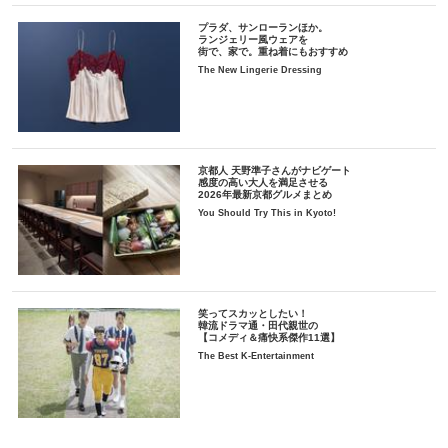
プラダ、サンローランほか。
ランジェリー風ウェアを
街で、家で。重ね着にもおすすめ
The New Lingerie Dressing
京都人 天野準子さんがナビゲート
感度の高い大人を満足させる
2026年最新京都グルメまとめ
You Should Try This in Kyoto!
笑ってスカッとしたい！
韓流ドラマ通・田代親世の
【コメディ＆痛快系傑作11選】
The Best K-Entertainment