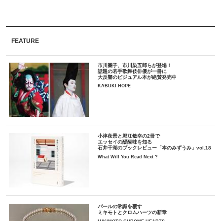
FEATURE
市川團子、市川染五郎らが登場！
話題の若手歌舞伎俳優が一冊に
大反響のビジュアル本が絶賛発売中
KABUKI HOPE
小津夜景と堀江敏幸の2冊で
エッセイの醍醐味を知る
石井千湖のブックレビュー「本のみずうみ」vol.18
What Will You Read Next ?
パールの常識を覆す
ミキモトとクロムハーツの新章