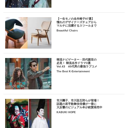
【一生モノの名作椅子97選】
憧れのデザイナーズチェアから
マルチに活躍するスツールまで
Beautiful Chairs
韓流ナビゲーター・田代親世の
必見！ 韓流名作ドラマ3選
Vol.43 40代男の最強ラブコメ
The Best K-Entertainment
市川團子、市川染五郎らが登場！
話題の若手歌舞伎俳優が一冊に
大反響のビジュアル本が絶賛発売中
KABUKI HOPE