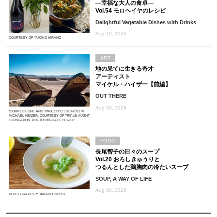
―幸福な大人の食卓―
Vol.54 モロヘイヤのレシピ
Delightful Vegetable Dishes with Drinks
Aug 10, 2026
COURTESY OF YUKIKO HIRANO
ART
地の果てに生きる奇才
アーティスト
マイケル・ハイザー【前編】
OUT THERE
Aug 09, 2026
“COMPLEX ONE AND TWO, CITY,” 1970-2022 ©
MICHAEL HEIZER. COURTESY OF TRIPLE AUGHT
FOUNDATION. PHOTO: MICHAEL HEIZER
FOOD
長尾智子の日々のスープ
Vol.20 おろしきゅうりと
つるんとした鶏胸肉の冷たいスープ
SOUP, A WAY OF LIFE
Aug 08, 2026
PHOTOGRAPH BY TAKAKO HIROSE