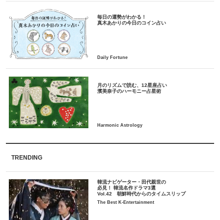
毎日の運勢がわかる！
月のリズムで読む、12星座占い
TRENDING
韓流ナビゲーター・田代親世の
必見！ 韓流名作ドラマ3選
Vol.42 朝鮮時代からのタイムスリップ
The Best K-Entertainment