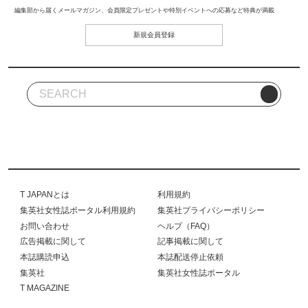
編集部から届くメールマガジン、会員限定プレゼントや特別イベントへの応募など特典が満載
新規会員登録
T JAPANとは
利用規約
集英社女性誌ポータル利用規約
集英社プライバシーポリシー
お問い合わせ
ヘルプ（FAQ）
広告掲載に関して
記事掲載に関して
本誌購読申込
本誌配送停止依頼
集英社
集英社女性誌ポータル
T MAGAZINE