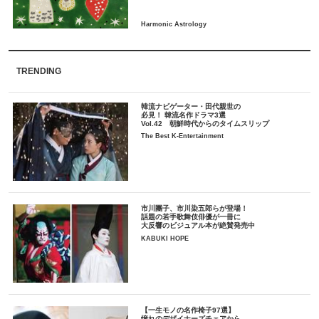
TRENDING
韓流ナビゲーター・田代親世の
必見！ 韓流名作ドラマ3選
Vol.42 朝鮮時代からのタイムスリップ
The Best K-Entertainment
市川團子、市川染五郎らが登場！
話題の若手歌舞伎俳優が一冊に
大反響のビジュアル本が絶賛発売中
KABUKI HOPE
【一生モノの名作椅子97選】
憧れのデザイナーズチェアから