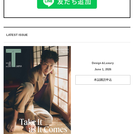
LATEST ISSUE
Design＆Luxury
June 1, 2026
本誌購読申込