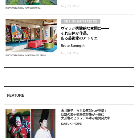
Aug 05, 2026
PHOTOGRAPH BY NORIO KIDERA
DESIGN&INTERIORS
ヴィラが実験的な空間に――
それ自体が作品。
ある芸術家のアトリエ
Brute Strength
Aug 04, 2026
PHOTOGRAPH BY INGER MARIE GRINI
FEATURE
市川團子、市川染五郎らが登場！
話題の若手歌舞伎俳優が一冊に
大反響のビジュアル本が絶賛発売中
KABUKI HOPE