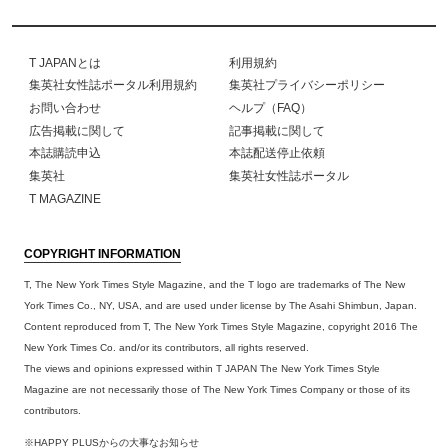
T JAPANとは
利用規約
集英社女性誌ポータル利用規約
集英社プライバシーポリシー
お問い合わせ
ヘルプ（FAQ）
広告掲載に関して
記事掲載に関して
本誌購読申込
本誌配送停止依頼
集英社
集英社女性誌ポータル
T MAGAZINE
COPYRIGHT INFORMATION
T, The New York Times Style Magazine, and the T logo are trademarks of The New
York Times Co., NY, USA, and are used under license by The Asahi Shimbun, Japan.
Content reproduced from T, The New York Times Style Magazine, copyright 2016 The
New York Times Co. and/or its contributors, all rights reserved.
The views and opinions expressed within T JAPAN The New York Times Style
Magazine are not necessarily those of The New York Times Company or those of its
contributors.
※HAPPY PLUSからの大事なお知らせ