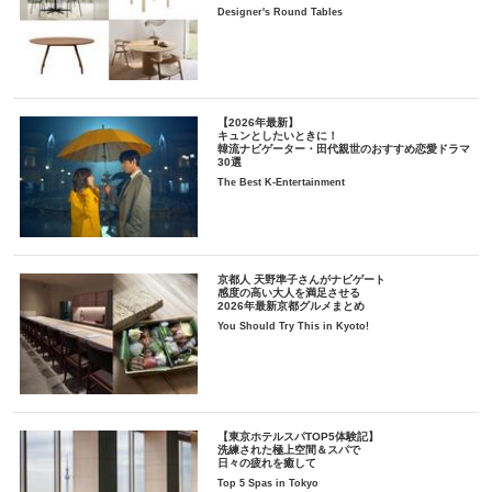
Designer's Round Tables
【2026年最新】
キュンとしたいときに！
韓流ナビゲーター・田代親世のおすすめ恋愛ドラマ
30選
The Best K-Entertainment
京都人 天野準子さんがナビゲート
感度の高い大人を満足させる
2026年最新京都グルメまとめ
You Should Try This in Kyoto!
【東京ホテルスパTOP5体験記】
洗練された極上空間＆スパで
日々の疲れを癒して
Top 5 Spas in Tokyo