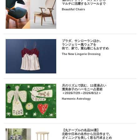
マルチに活躍するスツールまで
Beautiful Chairs
プラダ、サンローランほか。
ランジェリー風ウェアを
街で、家で。重ね着にもおすすめ
The New Lingerie Dressing
月のリズムで読む、12星座占い
濱美奈子のハーモニー占星術
＜2026/7/29～2026/8/12＞
Harmonic Astrology
【丸テーブルの名品34選】
北欧や日本の名作から注目作まで。
ダイニングを美しく彩る円卓まとめ