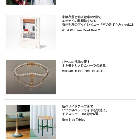
小津夜景と堀江敏幸の2冊で
エッセイの醍醐味を知る
石井千湖のブックレビュー「本のみずうみ」vol.18
What Will You Read Next ?
パールの常識を覆す
ミキモトとクロムハーツの新章
MIKIMOTO CHROME HEARTS
新作サイドテーブルで
ソファやベッドサイドを快適に。
イクスシー、HAYほか6選
New Side Tables