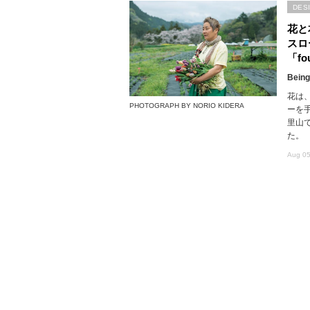
DES
花と
スロ
「fou
Being
花は
PHOTOGRAPH BY NORIO KIDERA
ーを
里山で
た。
Aug 05