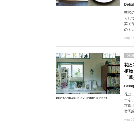
Delig
季節
くし
菜で
のト
Aug 07
DES
花と
植物
「草
Being
花は
PHOTOGRAPHS BY NORIO KIDERA
ーを
京都
宮岡
Aug 06