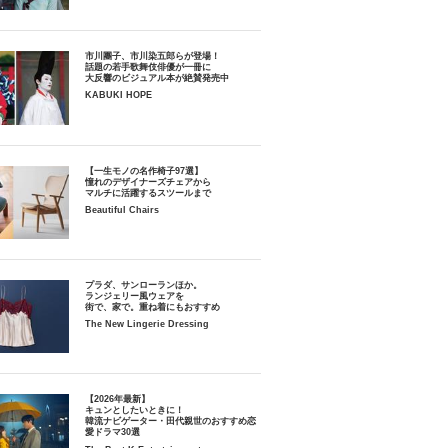
市川團子、市川染五郎らが登場！
話題の若手歌舞伎俳優が一冊に
大反響のビジュアル本が絶賛発売中
KABUKI HOPE
【一生モノの名作椅子97選】
憧れのデザイナーズチェアから
マルチに活躍するスツールまで
Beautiful Chairs
プラダ、サンローランほか。
ランジェリー風ウェアを
街で、家で。重ね着にもおすすめ
The New Lingerie Dressing
【2026年最新】
キュンとしたいときに！
韓流ナビゲーター・田代親世のおすすめ恋
愛ドラマ30選