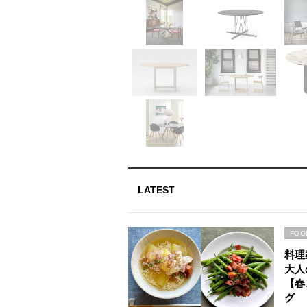
LATEST
FOO
料理
大人
【春
グ