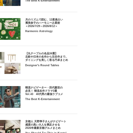
The Best K-Entertainment
月のリズムで読む、12星座占い
濱美奈子のハーモニー占星術
＜2026/7/29～2026/8/12＞
Harmonic Astrology
【丸テーブルの名品34選】
北欧や日本の名作から注目作まで。
ダイニングを美しく彩る円卓まとめ
Designer's Round Tables
韓流ナビゲーター・田代親世の
必見！ 韓流名作ドラマ3選
Vol.43 40代男の最強ラブコメ
The Best K-Entertainment
京都人 天野準子さんがナビゲート
感度の高い大人を満足させる
2026年最新京都グルメまとめ