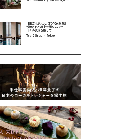
You Should Try This in Kyoto!
【東京ホテルスパTOP5体験記】
洗練された極上空間＆スパで
日々の疲れを癒して
Top 5 Spas in Tokyo