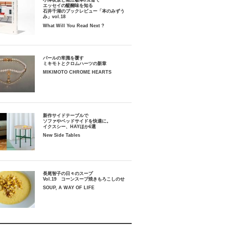
小津夜景と堀江敏幸の2冊で
エッセイの醍醐味を知る
石井千湖のブックレビュー「本のみずう
み」vol.18
What Will You Read Next ?
パールの常識を覆す
ミキモトとクロムハーツの新章
MIKIMOTO CHROME HEARTS
新作サイドテーブルで
ソファやベッドサイドを快適に。
イクスシー、HAYほか6選
New Side Tables
長尾智子の日々のスープ
Vol.19 コーンスープ焼きもろこしのせ
SOUP, A WAY OF LIFE