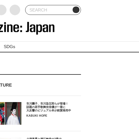
SDGs
ATURE
市川團子、市川染五郎らが登場！
話題の若手歌舞伎俳優が一冊に
大反響のビジュアル本が絶賛発売中
KABUKI HOPE