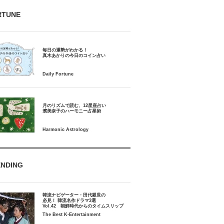
RTUNE
毎日の運勢がわかる！
月のリズムで読む、12星座占い
ENDING
韓流ナビゲーター・田代親世の
必見！ 韓流名作ドラマ3選
Vol.42 朝鮮時代からのタイムスリップ
The Best K-Entertainment