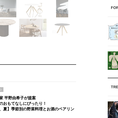
FO
TR
D
家 平野由希子が提案
のおもてなしにぴったり！
、夏】季節別の野菜料理とお酒のペアリン