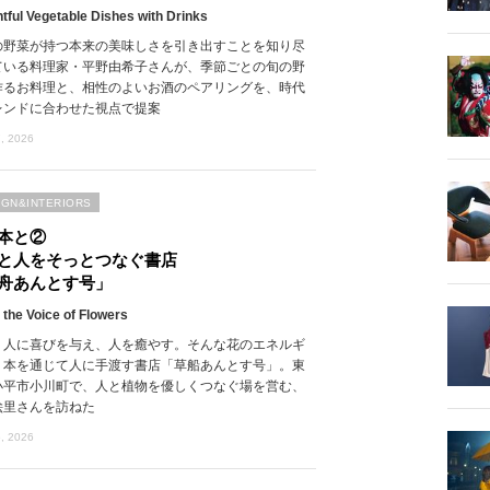
htful Vegetable Dishes with Drinks
の野菜が持つ本来の美味しさを引き出すことを知り尽
ている料理家・平野由希子さんが、季節ごとの旬の野
作るお料理と、相性のよいお酒のペアリングを、時代
レンドに合わせた視点で提案
, 2026
IGN&INTERIORS
本と②
と人をそっとつなぐ書店
舟あんとす号」
 the Voice of Flowers
、人に喜びを与え、人を癒やす。そんな花のエネルギ
、本を通じて人に手渡す書店「草船あんとす号」。東
小平市小川町で、人と植物を優しくつなぐ場を営む、
絵里さんを訪ねた
, 2026