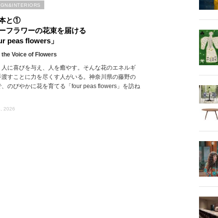
IGN&INTERIORS
本と①
ーフラワーの花束を届ける
r peas flowers」
 the Voice of Flowers
、人に喜びを与え、人を癒やす。そんな花のエネルギ
手渡すことに力を尽くす人がいる。神奈川県の藤野の
、のびやかに花を育てる「four peas flowers」を訪ね
, 2026