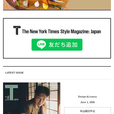
LATEST ISSUE
Design＆Luxury
June 1, 2026
本誌購読申込