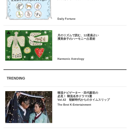
月のリズムで読む、12星座占い
TRENDING
韓流ナビゲーター・田代親世の
必見！ 韓流名作ドラマ3選
Vol.42 朝鮮時代からのタイムスリップ
The Best K-Entertainment