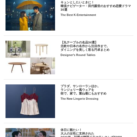
キュンとしたいときに！
韓流ナビゲーター・田代親世のおすすめ恋愛ドラマ
30選
The Best K-Entertainment
【丸テーブルの名品34選】
北欧や日本の名作から注目作まで。
ダイニングを美しく彩る円卓まとめ
Designer's Round Tables
プラダ、サンローランほか。
ランジェリー風ウェアを
街で、家で。重ね着にもおすすめ
The New Lingerie Dressing
休日に観たい！
大人の女性に支持された