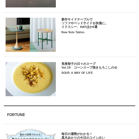
新作サイドテーブルで
ソファやベッドサイドを快適に。
イクスシー、HAYほか6選
New Side Tables
長尾智子の日々のスープ
Vol.19 コーンスープ焼きもろこしのせ
SOUP, A WAY OF LIFE
FORTUNE
毎日の運勢がわかる！