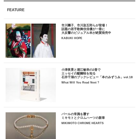
FEATURE
市川團子、市川染五郎らが登場！
話題の若手歌舞伎俳優が一冊に
大反響のビジュアル本が絶賛発売中
KABUKI HOPE
小津夜景と堀江敏幸の2冊で
エッセイの醍醐味を知る
石井千湖のブックレビュー「本のみずうみ」vol.18
What Will You Read Next ?
パールの常識を覆す
ミキモトとクロムハーツの新章
MIKIMOTO CHROME HEARTS