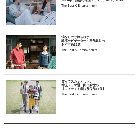
2026年・話題の韓国ドラマランキングTOP8
The Best K-Entertainment
涙なしには観られない！
韓流ナビゲーター・田代親世の
おすすめ12選
The Best K-Entertainment
笑ってスカッとしたい！
韓流ドラマ通・田代親世の
【コメディ＆痛快系傑作11選】
The Best K-Entertainment