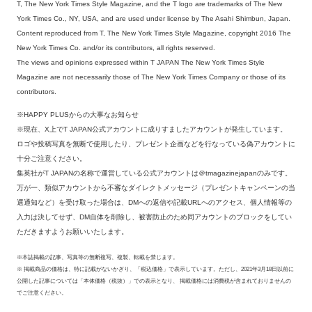
T, The New York Times Style Magazine, and the T logo are trademarks of The New
York Times Co., NY, USA, and are used under license by The Asahi Shimbun, Japan.
Content reproduced from T, The New York Times Style Magazine, copyright 2016 The
New York Times Co. and/or its contributors, all rights reserved.
The views and opinions expressed within T JAPAN The New York Times Style
Magazine are not necessarily those of The New York Times Company or those of its
contributors.
※HAPPY PLUSからの大事なお知らせ
※現在、X上でT JAPAN公式アカウントに成りすましたアカウントが発生しています。
ロゴや投稿写真を無断で使用したり、プレゼント企画などを行なっている偽アカウントに
十分ご注意ください。
集英社がT JAPANの名称で運営している公式アカウントは＠tmagazinejapanのみです。
万が一、類似アカウントから不審なダイレクトメッセージ（プレゼントキャンペーンの当
選通知など）を受け取った場合は、DMへの返信や記載URLへのアクセス、個人情報等の
入力は決してせず、DM自体を削除し、被害防止のため同アカウントのブロックをしてい
ただきますようお願いいたします。
※本誌掲載の記事、写真等の無断複写、複製、転載を禁じます。
※ 掲載商品の価格は、特に記載がないかぎり、「税込価格」で表示しています。ただし、2021年3月18日以前に
公開した記事については「本体価格（税抜）」での表示となり、 掲載価格には消費税が含まれておりませんの
でご注意ください。