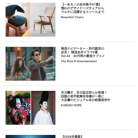
【一生モノの名作椅子97選】
憧れのデザイナーズチェアから
マルチに活躍するスツールまで
Beautiful Chairs
韓流ナビゲーター・田代親世の
必見！ 韓流名作ドラマ3選
Vol.43 40代男の最強ラブコメ
The Best K-Entertainment
市川團子、市川染五郎らが登場！
話題の若手歌舞伎俳優が一冊に
大反響のビジュアル本が絶賛発売中
KABUKI HOPE
【2026年最新】