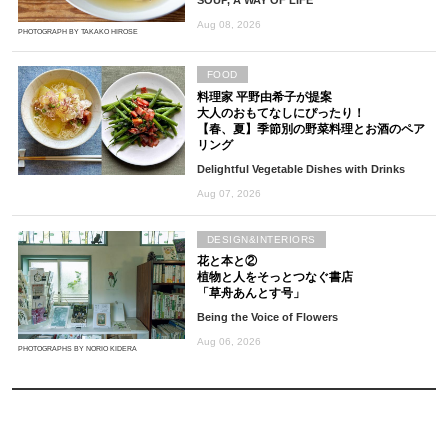
SOUP, A WAY OF LIFE
Aug 08, 2026
PHOTOGRAPH BY TAKAKO HIROSE
FOOD
料理家 平野由希子が提案
大人のおもてなしにぴったり！
【春、夏】季節別の野菜料理とお酒のペア
リング
Delightful Vegetable Dishes with Drinks
Aug 07, 2026
DESIGN&INTERIORS
花と本と②
植物と人をそっとつなぐ書店
「草舟あんとす号」
Being the Voice of Flowers
Aug 06, 2026
PHOTOGRAPHS BY NORIO KIDERA