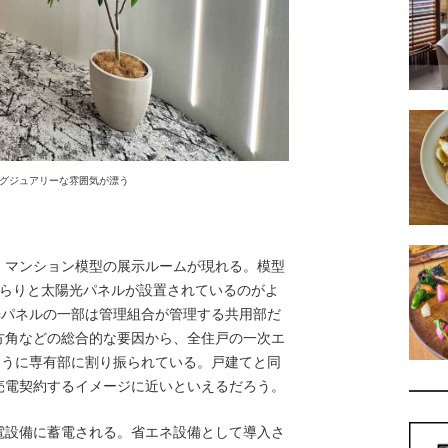
グジュアリーな雰囲気が漂う
マンション模型の展示ルームが現れる。模型
ずらりと太陽光パネルが設置されているのがよ
光パネルの一部は管理組合が管理する共用部だ
方角などの総合的な要因から、全住戸の一次エ
ように専有部に割り振られている。戸建てと同
売電契約するイメージに近いといえるだろう。
設備に蓄電される。省エネ設備として導入さ