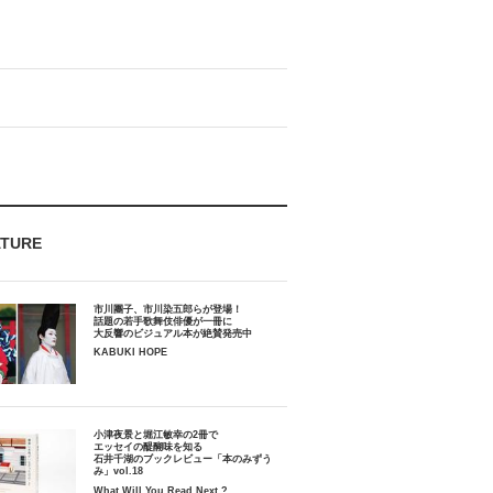
ATURE
市川團子、市川染五郎らが登場！
話題の若手歌舞伎俳優が一冊に
大反響のビジュアル本が絶賛発売中
KABUKI HOPE
小津夜景と堀江敏幸の2冊で
エッセイの醍醐味を知る
石井千湖のブックレビュー「本のみずう
み」vol.18
What Will You Read Next ?