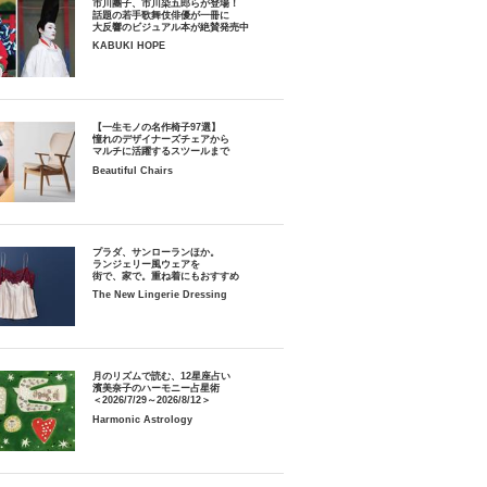
市川團子、市川染五郎らが登場！
話題の若手歌舞伎俳優が一冊に
大反響のビジュアル本が絶賛発売中
KABUKI HOPE
【一生モノの名作椅子97選】
憧れのデザイナーズチェアから
マルチに活躍するスツールまで
Beautiful Chairs
プラダ、サンローランほか。
ランジェリー風ウェアを
街で、家で。重ね着にもおすすめ
The New Lingerie Dressing
月のリズムで読む、12星座占い
濱美奈子のハーモニー占星術
＜2026/7/29～2026/8/12＞
Harmonic Astrology