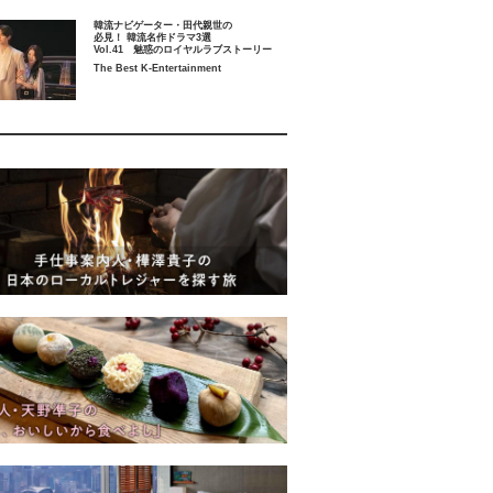
韓流ナビゲーター・田代親世の
必見！ 韓流名作ドラマ3選
Vol.41 魅惑のロイヤルラブストーリー
The Best K-Entertainment