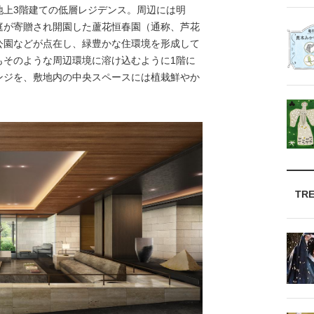
地上3階建ての低層レジデンス。周辺には明
庭が寄贈され開園した蘆花恒春園（通称、芦花
公園などが点在し、緑豊かな住環境を形成して
もそのような周辺環境に溶け込むように1階に
ンジを、敷地内の中央スペースには植栽鮮やか
TR