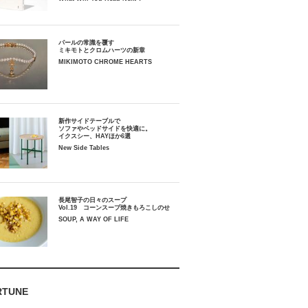
パールの常識を覆す
ミキモトとクロムハーツの新章
MIKIMOTO CHROME HEARTS
新作サイドテーブルで
ソファやベッドサイドを快適に。
イクスシー、HAYほか6選
New Side Tables
長尾智子の日々のスープ
Vol.19 コーンスープ焼きもろこしのせ
SOUP, A WAY OF LIFE
RTUNE