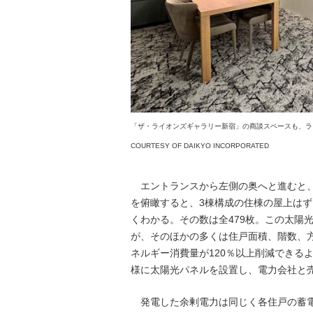
「ザ・ライオンズギャラリー新宿」の商談スペースも、ラ
COURTESY OF DAIKYO INCORPORATED
エントランスから左側の奥へと進むと、
を俯瞰すると、3棟構成の住棟の屋上は
くわかる。その数は全479枚。この太陽
が、そのほかの多くは住戸面積、階数、
ネルギー消費量が120％以上削減できる
様に太陽光パネルを設置し、電力会社と
発電した余剰電力は同じく各住戸の蓄電