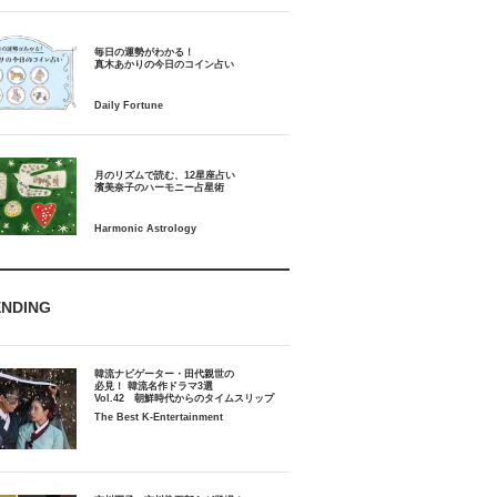
毎日の運勢がわかる！
月のリズムで読む、12星座占い
ENDING
韓流ナビゲーター・田代親世の
必見！ 韓流名作ドラマ3選
Vol.42 朝鮮時代からのタイムスリップ
The Best K-Entertainment