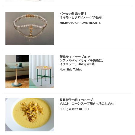
パールの常識を覆す
ミキモトとクロムハーツの新章
MIKIMOTO CHROME HEARTS
新作サイドテーブルで
ソファやベッドサイドを快適に。
イクスシー、HAYほか6選
New Side Tables
長尾智子の日々のスープ
Vol.19 コーンスープ焼きもろこしのせ
SOUP, A WAY OF LIFE