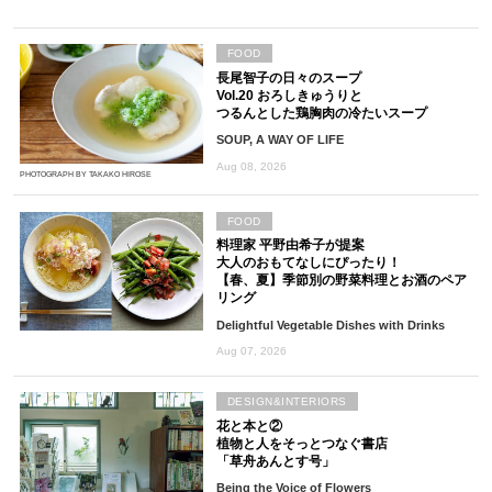
FOOD
長尾智子の日々のスープ
Vol.20 おろしきゅうりと
つるんとした鶏胸肉の冷たいスープ
SOUP, A WAY OF LIFE
Aug 08, 2026
PHOTOGRAPH BY TAKAKO HIROSE
FOOD
料理家 平野由希子が提案
大人のおもてなしにぴったり！
【春、夏】季節別の野菜料理とお酒のペア
リング
Delightful Vegetable Dishes with Drinks
Aug 07, 2026
DESIGN&INTERIORS
花と本と②
植物と人をそっとつなぐ書店
「草舟あんとす号」
Being the Voice of Flowers