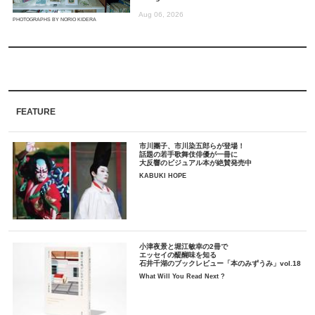
Aug 06, 2026
PHOTOGRAPHS BY NORIO KIDERA
FEATURE
市川團子、市川染五郎らが登場！
話題の若手歌舞伎俳優が一冊に
大反響のビジュアル本が絶賛発売中
KABUKI HOPE
小津夜景と堀江敏幸の2冊で
エッセイの醍醐味を知る
石井千湖のブックレビュー「本のみずうみ」vol.18
What Will You Read Next ?