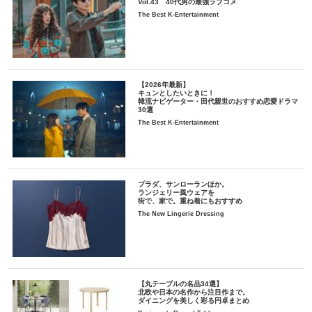
Vol.43 40代男の最強ラブコメ
The Best K-Entertainment
【2026年最新】
キュンとしたいときに！
韓流ナビゲーター・田代親世のおすすめ恋愛ドラマ
30選
The Best K-Entertainment
プラダ、サンローランほか。
ランジェリー風ウェアを
街で、家で。重ね着にもおすすめ
The New Lingerie Dressing
【丸テーブルの名品34選】
北欧や日本の名作から注目作まで。
ダイニングを美しく彩る円卓まとめ