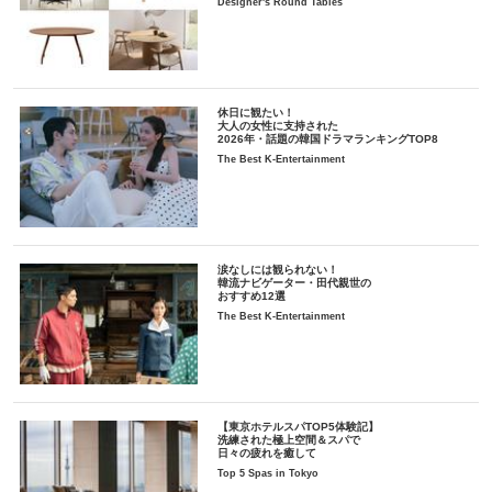
Designer's Round Tables
休日に観たい！
大人の女性に支持された
2026年・話題の韓国ドラマランキングTOP8
The Best K-Entertainment
涙なしには観られない！
韓流ナビゲーター・田代親世の
おすすめ12選
The Best K-Entertainment
【東京ホテルスパTOP5体験記】
洗練された極上空間＆スパで
日々の疲れを癒して
Top 5 Spas in Tokyo