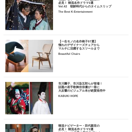
必見！ 韓流名作ドラマ3選
Vol.42 朝鮮時代からのタイムスリップ
The Best K-Entertainment
【一生モノの名作椅子97選】
憧れのデザイナーズチェアから
マルチに活躍するスツールまで
Beautiful Chairs
市川團子、市川染五郎らが登場！
話題の若手歌舞伎俳優が一冊に
大反響のビジュアル本が絶賛発売中
KABUKI HOPE
韓流ナビゲーター・田代親世の
必見！ 韓流名作ドラマ3選