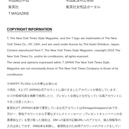
本誌購読申込
本誌配送停止依頼
集英社
集英社女性誌ポータル
T MAGAZINE
COPYRIGHT INFORMATION
T, The New York Times Style Magazine, and the T logo are trademarks of The New
York Times Co., NY, USA, and are used under license by The Asahi Shimbun, Japan.
Content reproduced from T, The New York Times Style Magazine, copyright 2016 The
New York Times Co. and/or its contributors, all rights reserved.
The views and opinions expressed within T JAPAN The New York Times Style
Magazine are not necessarily those of The New York Times Company or those of its
contributors.
※HAPPY PLUSからの大事なお知らせ
※現在、X上でT JAPAN公式アカウントに成りすましたアカウントが発生しています。
ロゴや投稿写真を無断で使用したり、プレゼント企画などを行なっている偽アカウントに
十分ご注意ください。
集英社がT JAPANの名称で運営している公式アカウントは＠tmagazinejapanのみです。
万が一、類似アカウントから不審なダイレクトメッセージ（プレゼントキャンペーンの当
選通知など）を受け取った場合は、DMへの返信や記載URLへのアクセス、個人情報等の
入力は決してせず、DM自体を削除し、被害防止のため同アカウントのブロックをしてい