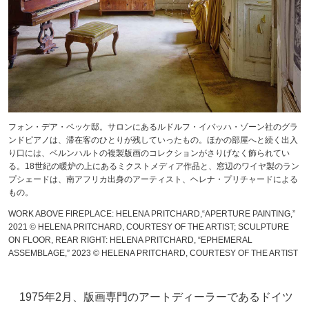
フォン・デア・ベッケ邸。サロンにあるルドルフ・イバッハ・ゾーン社のグラ
ンドピアノは、滞在客のひとりが残していったもの。ほかの部屋へと続く出入
り口には、ベルンハルトの複製版画のコレクションがさりげなく飾られてい
る。18世紀の暖炉の上にあるミクストメディア作品と、窓辺のワイヤ製のラン
プシェードは、南アフリカ出身のアーティスト、ヘレナ・プリチャードによる
もの。
WORK ABOVE FIREPLACE: HELENA PRITCHARD,“APERTURE PAINTING,”
2021 © HELENA PRITCHARD, COURTESY OF THE ARTIST; SCULPTURE
ON FLOOR, REAR RIGHT: HELENA PRITCHARD, “EPHEMERAL
ASSEMBLAGE,” 2023 © HELENA PRITCHARD, COURTESY OF THE ARTIST
1975年2月、版画専門のアートディーラーであるドイツ