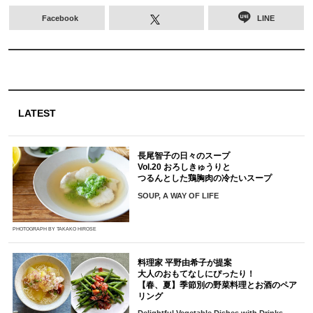
Facebook
LINE
LATEST
長尾智子の日々のスープ
Vol.20 おろしきゅうりと
つるんとした鶏胸肉の冷たいスープ
SOUP, A WAY OF LIFE
PHOTOGRAPH BY TAKAKO HIROSE
料理家 平野由希子が提案
大人のおもてなしにぴったり！
【春、夏】季節別の野菜料理とお酒のペア
リング