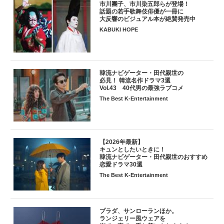
市川團子、市川染五郎らが登場！
話題の若手歌舞伎俳優が一冊に
大反響のビジュアル本が絶賛発売中
KABUKI HOPE
韓流ナビゲーター・田代親世の
必見！ 韓流名作ドラマ3選
Vol.43 40代男の最強ラブコメ
The Best K-Entertainment
【2026年最新】
キュンとしたいときに！
韓流ナビゲーター・田代親世のおすすめ
恋愛ドラマ30選
The Best K-Entertainment
プラダ、サンローランほか。
ランジェリー風ウェアを