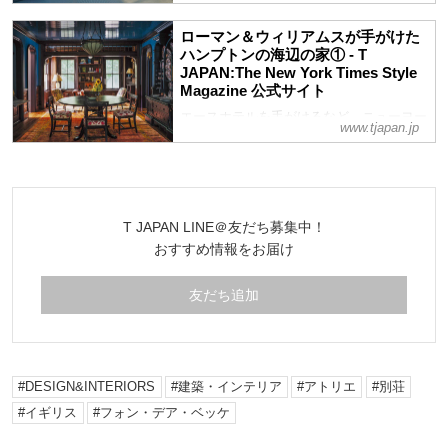
所の榊田倫之に話を聞きながら、歴史的建
造物の再生と記憶を引き継ぐ意義を読み解
ローマン＆ウィリアムスが手がけた
く
ハンプトンの海辺の家① - T
JAPAN:The New York Times Style
Magazine 公式サイト
エースホテルを手がけるなど、ニューヨー
www.tjapan.jp
クを拠点に活動するデザインユニット「ロ
ーマン＆ウィリアムス」。デザイナー夫妻
は、ハンプトンズの典型的なビーチハウス
のイメージを覆し、木のぬくもりと伝統が
息づく、陰影に包まれた空間をつくり上げ
T JAPAN LINE＠友だち募集中！
た
おすすめ情報をお届け
友だち追加
DESIGN&INTERIORS
建築・インテリア
アトリエ
別荘
イギリス
フォン・デア・ベッケ