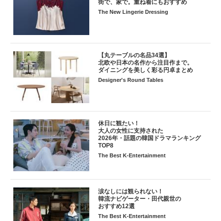
街で、家で。重ね着にもおすすめ
The New Lingerie Dressing
【丸テーブルの名品34選】
北欧や日本の名作から注目作まで。
ダイニングを美しく彩る円卓まとめ
Designer's Round Tables
休日に観たい！
大人の女性に支持された
2026年・話題の韓国ドラマランキング
TOP8
The Best K-Entertainment
涙なしには観られない！
韓流ナビゲーター・田代親世の
おすすめ12選
The Best K-Entertainment