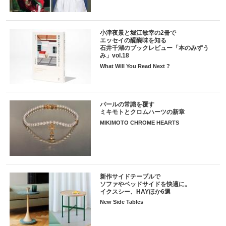
小津夜景と堀江敏幸の2冊で
エッセイの醍醐味を知る
石井千湖のブックレビュー「本のみずう
み」vol.18
What Will You Read Next ?
パールの常識を覆す
ミキモトとクロムハーツの新章
MIKIMOTO CHROME HEARTS
新作サイドテーブルで
ソファやベッドサイドを快適に。
イクスシー、HAYほか6選
New Side Tables