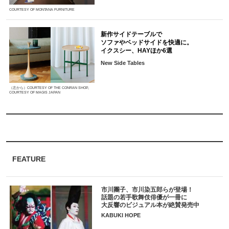
COURTESY OF MONTANA FURNITURE
新作サイドテーブルで
ソファやベッドサイドを快適に。
イクスシー、HAYほか6選
New Side Tables
（左から）COURTESY OF THE CONRAN SHOP,
COURTESY OF MAGIS JAPAN
FEATURE
市川團子、市川染五郎らが登場！
話題の若手歌舞伎俳優が一冊に
大反響のビジュアル本が絶賛発売中
KABUKI HOPE