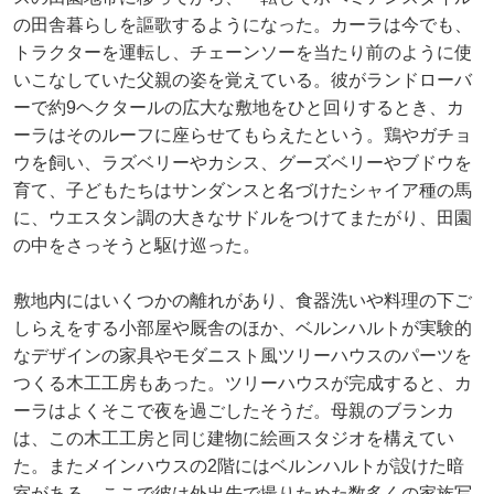
の田舎暮らしを謳歌するようになった。カーラは今でも、
トラクターを運転し、チェーンソーを当たり前のように使
いこなしていた父親の姿を覚えている。彼がランドローバ
ーで約9ヘクタールの広大な敷地をひと回りするとき、カ
ーラはそのルーフに座らせてもらえたという。鶏やガチョ
ウを飼い、ラズベリーやカシス、グーズベリーやブドウを
育て、子どもたちはサンダンスと名づけたシャイア種の馬
に、ウエスタン調の大きなサドルをつけてまたがり、田園
の中をさっそうと駆け巡った。
敷地内にはいくつかの離れがあり、食器洗いや料理の下ご
しらえをする小部屋や厩舎のほか、ベルンハルトが実験的
なデザインの家具やモダニスト風ツリーハウスのパーツを
つくる木工工房もあった。ツリーハウスが完成すると、カ
ーラはよくそこで夜を過ごしたそうだ。母親のブランカ
は、この木工工房と同じ建物に絵画スタジオを構えてい
た。またメインハウスの2階にはベルンハルトが設けた暗
室がある。ここで彼は外出先で撮りためた数多くの家族写