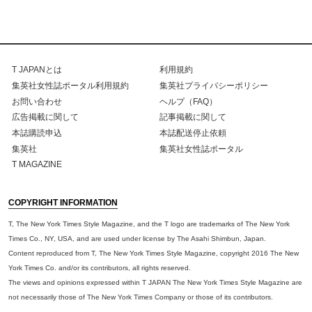
T JAPANとは
利用規約
集英社女性誌ポータル利用規約
集英社プライバシーポリシー
お問い合わせ
ヘルプ（FAQ）
広告掲載に関して
記事掲載に関して
本誌購読申込
本誌配送停止依頼
集英社
集英社女性誌ポータル
T MAGAZINE
COPYRIGHT INFORMATION
T, The New York Times Style Magazine, and the T logo are trademarks of The New York
Times Co., NY, USA, and are used under license by The Asahi Shimbun, Japan.
Content reproduced from T, The New York Times Style Magazine, copyright 2016 The New
York Times Co. and/or its contributors, all rights reserved.
The views and opinions expressed within T JAPAN The New York Times Style Magazine are
not necessarily those of The New York Times Company or those of its contributors.