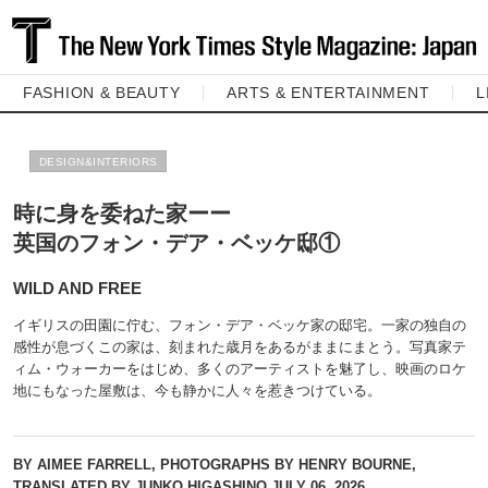
FASHION & BEAUTY
ARTS & ENTERTAINMENT
L
DESIGN&INTERIORS
時に身を委ねた家ーー
英国のフォン・デア・ベッケ邸①
WILD AND FREE
イギリスの田園に佇む、フォン・デア・ベッケ家の邸宅。一家の独自の
感性が息づくこの家は、刻まれた歳月をあるがままにまとう。写真家テ
ィム・ウォーカーをはじめ、多くのアーティストを魅了し、映画のロケ
地にもなった屋敷は、今も静かに人々を惹きつけている。
BY AIMEE FARRELL, PHOTOGRAPHS BY HENRY BOURNE,
TRANSLATED BY JUNKO HIGASHINO
JULY 06, 2026