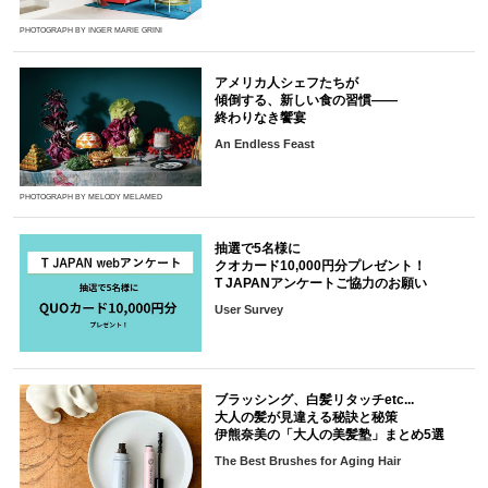
PHOTOGRAPH BY INGER MARIE GRINI
アメリカ人シェフたちが
傾倒する、新しい食の習慣――
終わりなき饗宴
An Endless Feast
PHOTOGRAPH BY MELODY MELAMED
抽選で5名様に
クオカード10,000円分プレゼント！
T JAPANアンケートご協力のお願い
User Survey
ブラッシング、白髪リタッチetc...
大人の髪が見違える秘訣と秘策
伊熊奈美の「大人の美髪塾」まとめ5選
The Best Brushes for Aging Hair