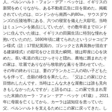
人、ベルンハルト・フォン・デア・ベッケは、イギリスの
新聞をめくりながら、ある不動産広告に目を留めた。掲載
されていたのは、ロンドンから南西へ約80㎞、サウスダウ
ンズの丘陵地帯にある、六つの寝室を備えた大邸宅。当時
はミュンヘンを拠点にしていたが、その数年前までロンド
ンに住んでいた彼は、イギリスの田園生活に特別な憧れを
抱いていたのだ。1690年頃に建てられたというジャコビア
ン様式（註：17世紀英国の、ゴシックと古典装飾が混在す
る建築様式）の邸宅をひと目見た瞬間、彼は即座に心を決
めた。長い私道の先にひっそりと隠れ、農地に囲まれたそ
の家は、壮麗でありながら牧歌的な薫りを漂わせていた。
その年の終わりには、妻のブランカと二人の幼い子どもた
ちを伴って、念願の移住を果たした。「父はこの家にひと
目惚れしたんです。当時はこんな大きな屋敷には誰も見向
きもしなかったんですが」と語るのは、この家で生まれ育
った末娘のカーラ・フォン・デア・ベッケ（47歳）。2021
年に母親を亡くしてから、カーラは認知症を患っていた
父、ベルンハルトを支えるためにこの家に戻ってきた。し