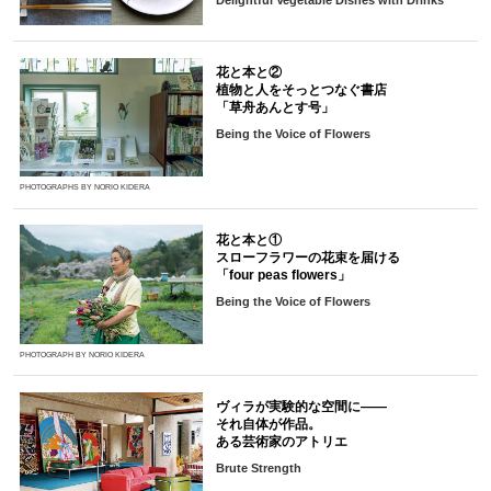
Delightful Vegetable Dishes with Drinks
花と本と②
植物と人をそっとつなぐ書店
「草舟あんとす号」
Being the Voice of Flowers
PHOTOGRAPHS BY NORIO KIDERA
花と本と①
スローフラワーの花束を届ける
「four peas flowers」
Being the Voice of Flowers
PHOTOGRAPH BY NORIO KIDERA
ヴィラが実験的な空間に――
それ自体が作品。
ある芸術家のアトリエ
Brute Strength