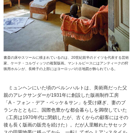
書斎の床やスツールに積まれているのは、20世紀前半のドイツを代表する芸術
家、ケーテ・コルヴィッツの複製版画。マントルピースにはアンティークの狩
猟用ホルンが、長椅子の上部にはヨーロッパの古地図が飾られている。
ミュンヘンにいた頃のベルンハルトは、美術商だった父
親のアレクサンダーが1931年に創設した版画制作工房
「A・フォン・デア・ベッケ＆サン」を受け継ぎ、妻のブ
ランカとともに、国際色豊かな都会暮らしを満喫していた
（工房は1970年代に閉鎖したが、古くからの顧客にはその
後も長く版画の販売を続けた）。だが人里離れたサセック
スの田園地帯に移ってから、一転してボヘミアンスタイル