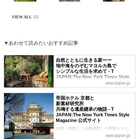
▼あわせて読みたいおすすめ記事
自然とともに生きる家ーー
地中海をのぞむマヨルカ島で
シンプルな生活を求めて - T
JAPAN:The New York Times Style
Magazine 公式サイト
www.tjapan.jp
マヨルカ島の丘で、フランス人デザイナー
が素朴でシンプルなカントリーハウスをつ
帝国ホテル 京都と
くっている。この家は、より環境にやさし
新素材研究所
共鳴する遺産継承の物語 - T
いよき生き方を提案する作品でもあるのだ
JAPAN:The New York Times Style
Magazine 公式サイト
京都・祇園にこの春開業した帝国ホテル
京都。内装デザインを手がけた新素材研究
www.tjapan.jp