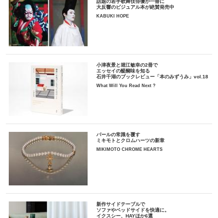
話題の若手歌舞伎俳優が一冊に
大反響のビジュアル本が絶賛発売中
KABUKI HOPE
小津夜景と堀江敏幸の2冊で
エッセイの醍醐味を知る
石井千湖のブックレビュー「本のみずうみ」vol.18
What Will You Read Next ?
パールの常識を覆す
ミキモトとクロムハーツの新章
MIKIMOTO CHROME HEARTS
新作サイドテーブルで
ソファやベッドサイドを快適に。
イクスシー、HAYほか6選