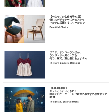
【一生モノの名作椅子97選】
憧れのデザイナーズチェアから
マルチに活躍するスツールまで
Beautiful Chairs
プラダ、サンローランほか。
ランジェリー風ウェアを
街で、家で。重ね着にもおすすめ
The New Lingerie Dressing
【2026年最新】
キュンとしたいときに！
韓流ナビゲーター・田代親世のおすすめ恋愛ドラマ
30選
The Best K-Entertainment