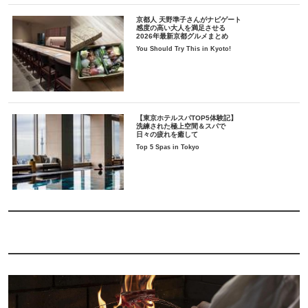
京都人 天野準子さんがナビゲート
感度の高い大人を満足させる
2026年最新京都グルメまとめ
You Should Try This in Kyoto!
【東京ホテルスパTOP5体験記】
洗練された極上空間＆スパで
日々の疲れを癒して
Top 5 Spas in Tokyo