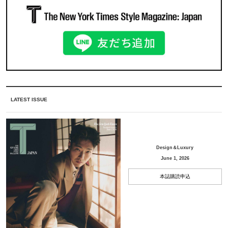
LATEST ISSUE
Design＆Luxury
June 1, 2026
本誌購読申込