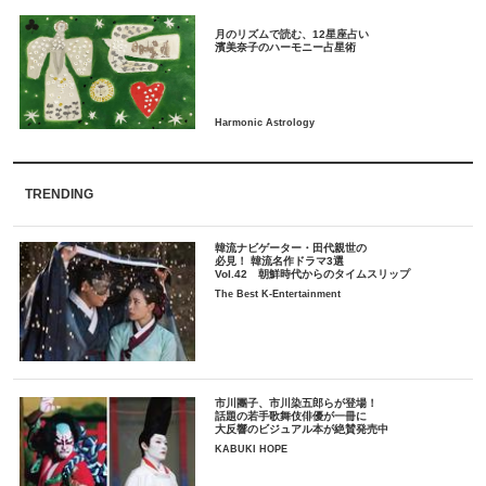
月のリズムで読む、12星座占い
TRENDING
韓流ナビゲーター・田代親世の
必見！ 韓流名作ドラマ3選
Vol.42 朝鮮時代からのタイムスリップ
The Best K-Entertainment
市川團子、市川染五郎らが登場！
話題の若手歌舞伎俳優が一冊に
大反響のビジュアル本が絶賛発売中
KABUKI HOPE