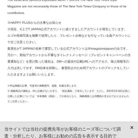
Magazine are not necessarily those of The New York Times Company or those of its
contributors.
※HAPPY PLUSからの大事なお知らせ
※現在、X上でT JAPAN公式アカウントに成りすましたアカウントが発生しています。
ロゴや投稿写真を無断で使用したり、プレゼント企画などを行なっている偽アカウントに
十分ご注意ください。
集英社がT JAPANの名称で運営している公式アカウントは＠tmagazinejapanのみです。
万が一、類似アカウントから不審なダイレクトメッセージ（プレゼントキャンペーンの当
選通知など）を受け取った場合は、DMへの返信や記載URLへのアクセス、個人情報等の
入力は決してせず、DM自体を削除し、被害防止のため同アカウントのブロックをしてい
ただきますようお願いいたします。
※本誌掲載の記事、写真等の無断複写、複製、転載を禁じます。
※ 掲載商品の価格は、特に記載がないかぎり、「税込価格」で表示しています。ただし、2021年3月18日以前に
公開した記事については「本体価格（税抜）」での表示となり、 掲載価格には消費税が含まれておりませんの
でご注意ください。
当サイトでは当社の提携先等がお客様のニーズ等について調
査・分析したり、お客様にお勧めの広告を表示する目的で