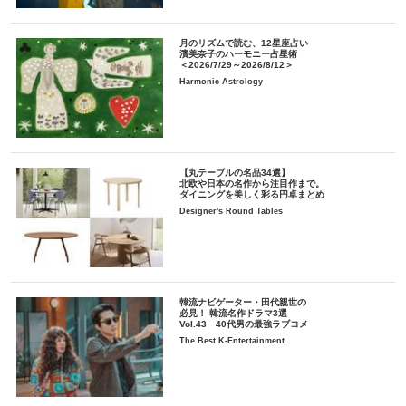
月のリズムで読む、12星座占い
濱美奈子のハーモニー占星術
＜2026/7/29～2026/8/12＞
Harmonic Astrology
【丸テーブルの名品34選】
北欧や日本の名作から注目作まで。
ダイニングを美しく彩る円卓まとめ
Designer's Round Tables
韓流ナビゲーター・田代親世の
必見！ 韓流名作ドラマ3選
Vol.43 40代男の最強ラブコメ
The Best K-Entertainment