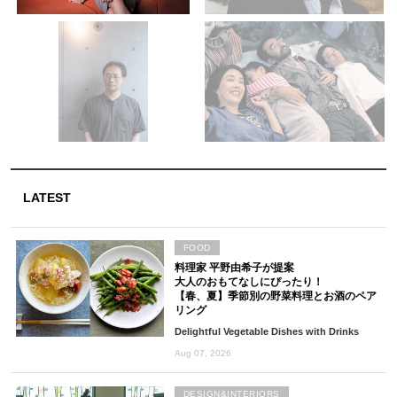
LATEST
FOOD
料理家 平野由希子が提案
大人のおもてなしにぴったり！
【春、夏】季節別の野菜料理とお酒のペア
リング
Delightful Vegetable Dishes with Drinks
Aug 07, 2026
DESIGN&INTERIORS