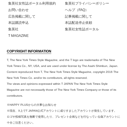
集英社女性誌ポータル利用規約
集英社プライバシーポリシー
お問い合わせ
ヘルプ（FAQ）
広告掲載に関して
記事掲載に関して
本誌購読申込
本誌配送停止依頼
集英社
集英社女性誌ポータル
T MAGAZINE
COPYRIGHT INFORMATION
T, The New York Times Style Magazine, and the T logo are trademarks of The New
York Times Co., NY, USA, and are used under license by The Asahi Shimbun, Japan.
Content reproduced from T, The New York Times Style Magazine, copyright 2016 The
New York Times Co. and/or its contributors, all rights reserved.
The views and opinions expressed within T JAPAN The New York Times Style
Magazine are not necessarily those of The New York Times Company or those of its
contributors.
※HAPPY PLUSからの大事なお知らせ
※現在、X上でT JAPAN公式アカウントに成りすましたアカウントが発生しています。
ロゴや投稿写真を無断で使用したり、プレゼント企画などを行なっている偽アカウントに
十分ご注意ください。