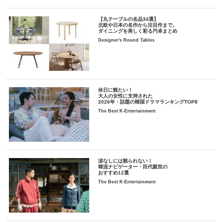
【丸テーブルの名品34選】
北欧や日本の名作から注目作まで。
ダイニングを美しく彩る円卓まとめ
Designer's Round Tables
休日に観たい！
大人の女性に支持された
2026年・話題の韓国ドラマランキングTOP8
The Best K-Entertainment
涙なしには観られない！
韓流ナビゲーター・田代親世の
おすすめ12選
The Best K-Entertainment