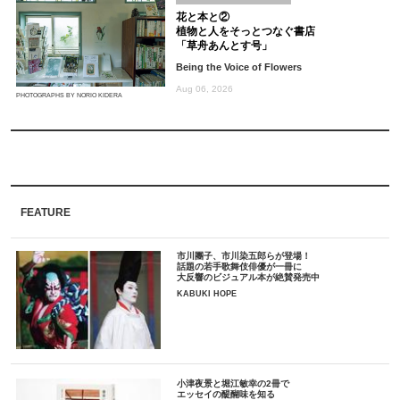
花と本と②
植物と人をそっとつなぐ書店
「草舟あんとす号」
Being the Voice of Flowers
Aug 06, 2026
PHOTOGRAPHS BY NORIO KIDERA
FEATURE
市川團子、市川染五郎らが登場！
話題の若手歌舞伎俳優が一冊に
大反響のビジュアル本が絶賛発売中
KABUKI HOPE
小津夜景と堀江敏幸の2冊で
エッセイの醍醐味を知る