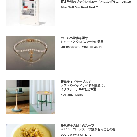
石井千湖のブックレビュー「本のみずうみ」vol.18
What Will You Read Next ?
パールの常識を覆す
ミキモトとクロムハーツの新章
MIKIMOTO CHROME HEARTS
新作サイドテーブルで
ソファやベッドサイドを快適に。
イクスシー、HAYほか6選
New Side Tables
長尾智子の日々のスープ
Vol.19 コーンスープ焼きもろこしのせ
SOUP, A WAY OF LIFE