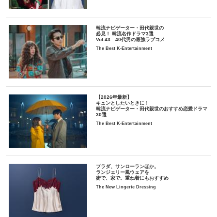
韓流ナビゲーター・田代親世の
必見！ 韓流名作ドラマ3選
Vol.43 40代男の最強ラブコメ
The Best K-Entertainment
【2026年最新】
キュンとしたいときに！
韓流ナビゲーター・田代親世のおすすめ恋愛ドラマ
30選
The Best K-Entertainment
プラダ、サンローランほか。
ランジェリー風ウェアを
街で、家で。重ね着にもおすすめ
The New Lingerie Dressing