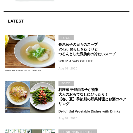
LATEST
FOOD
長尾智子の日々のスープ
Vol.20 おろしきゅうりと
つるんとした鶏胸肉の冷たいスープ
SOUP, A WAY OF LIFE
Aug 08, 2026
PHOTOGRAPH BY TAKAKO HIROSE
FOOD
料理家 平野由希子が提案
大人のおもてなしにぴったり！
【春、夏】季節別の野菜料理とお酒のペア
リング
Delightful Vegetable Dishes with Drinks
Aug 07, 2026
DESIGN&INTERIORS