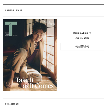
LATEST ISSUE
Design＆Luxury
June 1, 2026
本誌購読申込
FOLLOW US