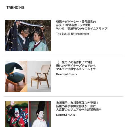
TRENDING
韓流ナビゲーター・田代親世の
必見！ 韓流名作ドラマ3選
Vol.42 朝鮮時代からのタイムスリップ
The Best K-Entertainment
【一生モノの名作椅子97選】
憧れのデザイナーズチェアから
マルチに活躍するスツールまで
Beautiful Chairs
市川團子、市川染五郎らが登場！
話題の若手歌舞伎俳優が一冊に
大反響のビジュアル本が絶賛発売中
KABUKI HOPE