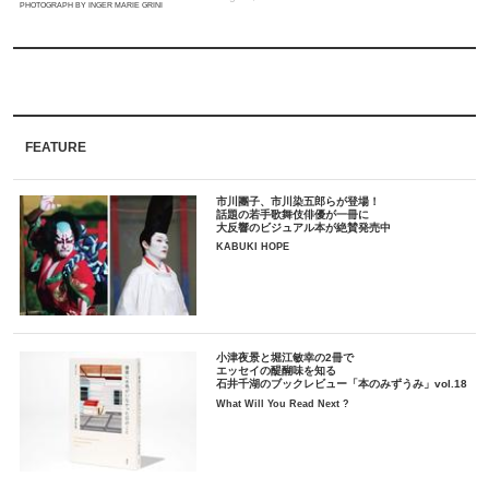
PHOTOGRAPH BY INGER MARIE GRINI
FEATURE
市川團子、市川染五郎らが登場！
話題の若手歌舞伎俳優が一冊に
大反響のビジュアル本が絶賛発売中
KABUKI HOPE
小津夜景と堀江敏幸の2冊で
エッセイの醍醐味を知る
石井千湖のブックレビュー「本のみずうみ」vol.18
What Will You Read Next ?