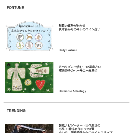
FORTUNE
毎日の運勢がわかる！
月のリズムで読む、12星座占い
TRENDING
韓流ナビゲーター・田代親世の
必見！ 韓流名作ドラマ3選
Vol.42 朝鮮時代からのタイムスリップ