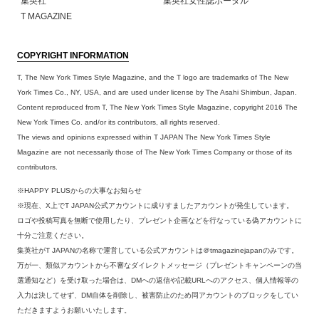
集英社
集英社女性誌ポータル
T MAGAZINE
COPYRIGHT INFORMATION
T, The New York Times Style Magazine, and the T logo are trademarks of The New
York Times Co., NY, USA, and are used under license by The Asahi Shimbun, Japan.
Content reproduced from T, The New York Times Style Magazine, copyright 2016 The
New York Times Co. and/or its contributors, all rights reserved.
The views and opinions expressed within T JAPAN The New York Times Style
Magazine are not necessarily those of The New York Times Company or those of its
contributors.
※HAPPY PLUSからの大事なお知らせ
※現在、X上でT JAPAN公式アカウントに成りすましたアカウントが発生しています。
ロゴや投稿写真を無断で使用したり、プレゼント企画などを行なっている偽アカウントに
十分ご注意ください。
集英社がT JAPANの名称で運営している公式アカウントは＠tmagazinejapanのみです。
万が一、類似アカウントから不審なダイレクトメッセージ（プレゼントキャンペーンの当
選通知など）を受け取った場合は、DMへの返信や記載URLへのアクセス、個人情報等の
入力は決してせず、DM自体を削除し、被害防止のため同アカウントのブロックをしてい
ただきますようお願いいたします。