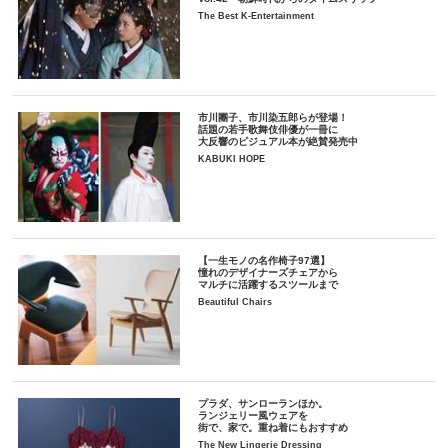
The Best K-Entertainment
市川團子、市川染五郎らが登場！
話題の若手歌舞伎俳優が一冊に
大反響のビジュアル本が絶賛発売中
KABUKI HOPE
【一生モノの名作椅子97選】
憧れのデザイナーズチェアから
マルチに活躍するスツールまで
Beautiful Chairs
プラダ、サンローランほか。
ランジェリー風ウェアを
街で、家で。重ね着にもおすすめ
The New Lingerie Dressing