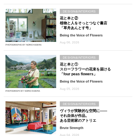
DESIGN&INTERIORS
花と本と②
植物と人をそっとつなぐ書店
「草舟あんとす号」
Being the Voice of Flowers
Aug 06, 2026
PHOTOGRAPHS BY NORIO KIDERA
DESIGN&INTERIORS
花と本と①
スローフラワーの花束を届ける
「four peas flowers」
Being the Voice of Flowers
Aug 05, 2026
PHOTOGRAPH BY NORIO KIDERA
DESIGN&INTERIORS
ヴィラが実験的な空間に――
それ自体が作品。
ある芸術家のアトリエ
Brute Strength
Aug 04, 2026