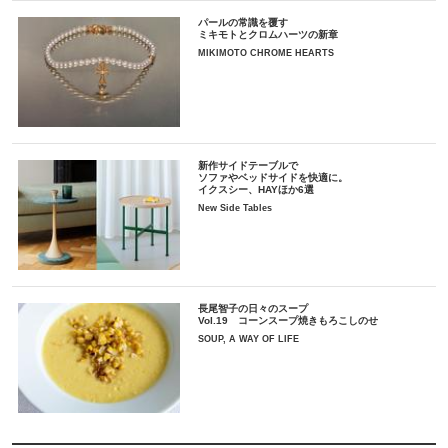
パールの常識を覆す
ミキモトとクロムハーツの新章
MIKIMOTO CHROME HEARTS
新作サイドテーブルで
ソファやベッドサイドを快適に。
イクスシー、HAYほか6選
New Side Tables
長尾智子の日々のスープ
Vol.19 コーンスープ焼きもろこしのせ
SOUP, A WAY OF LIFE