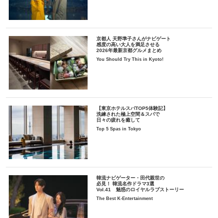
京都人 天野準子さんがナビゲート
感度の高い大人を満足させる
2026年最新京都グルメまとめ
You Should Try This in Kyoto!
【東京ホテルスパTOP5体験記】
洗練された極上空間＆スパで
日々の疲れを癒して
Top 5 Spas in Tokyo
韓流ナビゲーター・田代親世の
必見！ 韓流名作ドラマ3選
Vol.41 魅惑のロイヤルラブストーリー
The Best K-Entertainment