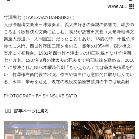
竹澤團七（TAKEZAWA DANSHICHI）
人形浄瑠璃文楽座三味線奏者。義太夫好きの両親の影響で、幼少の
ころより歌舞伎や文楽に親しむ。義兄が故吉田文雀（人形浄瑠璃文
楽座人形遣い・人間国宝）だったこともあり、18歳の時、十世竹澤
弥七に入門、四世竹澤団二郎を名のる。翌年の1954年、四ツ橋文
楽座にて初舞台。1981年四世竹本津太夫の相三味線となり竹澤團
七と改名。1987年9月の津太夫の死去まで相三味線を勤める。2016
年に放映されたNHK木曜時代劇「ちかえもん」では義太夫指導を行
い、竹澤権右衛門役で出演。作曲や復曲にも意欲的に取り組んでい
る。今年、米寿を迎え、現在の現役文楽座技芸員の中では最高齢
PHOTOGRAPH BY SHINSUKE SATO