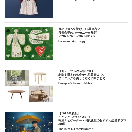
月のリズムで読む、12星座占い
濱美奈子のハーモニー占星術
＜2026/7/29～2026/8/12＞
Harmonic Astrology
【丸テーブルの名品34選】
北欧や日本の名作から注目作まで。
ダイニングを美しく彩る円卓まとめ
Designer's Round Tables
【2026年最新】
キュンとしたいときに！
韓流ナビゲーター・田代親世のおすすめ恋愛ドラマ
30選
The Best K-Entertainment